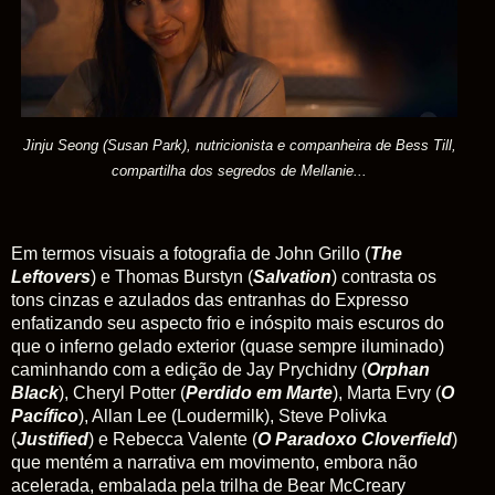
Jinju Seong (Susan Park), nutricionista e companheira de
Bess Till,
compartilha dos segredos de Mellanie
...
Em termos visuais a fotografia de John Grillo (
The
Leftovers
) e Thomas Burstyn (
Salvation
) contrasta os
tons cinzas e azulados das entranhas do Expresso
enfatizando seu aspecto frio e inóspito mais escuros do
que o inferno gelado exterior (quase sempre iluminado)
caminhando com a edição de Jay Prychidny (
Orphan
Black
), Cheryl Potter (
Perdido em Marte
), Marta Evry (
O
Pacífico
), Allan Lee (Loudermilk), Steve Polivka
(
Justified
) e Rebecca Valente (
O Paradoxo Cloverfield
)
que mentém a narrativa em movimento, embora não
acelerada, embalada pela trilha de Bear McCreary