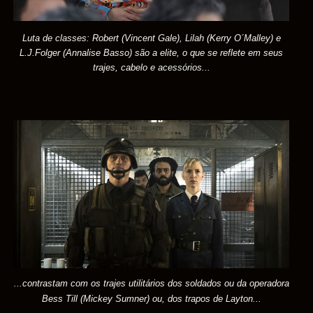
Luta de classes: Robert
(Vincent
Gale),
Lilah (
Kerry
O´Malley) e
L.J.
Folger (
Annalise
Basso
) são a elite, o que se reflete em seus
trajes, cabelo e acessórios...
...contrastam com os trajes utilitários
dos soldados ou da operadora
Bess
Till
(Mickey
Sumner) ou, dos trapos de Layton...