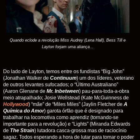
Quando eclode a revolução Miss Audrey (Lena Hall), Bess
Till e
Layton
forjam uma aliança...
Do lado de Layton, temos entre os fundistas “Big John”
(Jonathan Walker de
Continuum
) um dos líderes, veterano
de outros levantes sufocados; o “Último Australiano”
(Aaron Glenane de
Mr. Inbetween
) pau-para-toda-a-obra
meio atrapalhado; Josie Wellstead (Kate McGuinness de
Hollywood
) “mãe” de “Miles Miles” (Jaylin Fletcher de
A
Química do Amor
) garota órfão que é designado para
trabalhar na locomotiva como aprendiz (tornando-se
importante para a revolução) e “Lights” (Miranda Edwards
de
The Strain
) lutadora casca-grossa mas de raciocínio
sagaz. Todos esperando a hora de lutar para tomar o poder