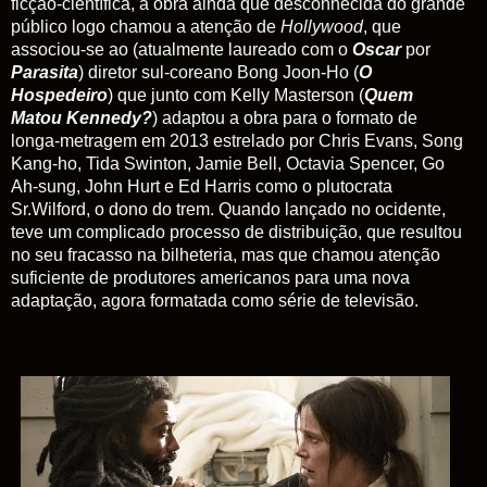
ficção-científica, a obra ainda que desconhecida do grande
público logo chamou a atenção de
Hollywood
, que
associou-se ao (atualmente laureado com o
Oscar
por
Parasita
) diretor sul-coreano Bong Joon-Ho (
O
Hospedeiro
) que junto com Kelly Masterson (
Quem
Matou Kennedy?
) adaptou a obra para o formato de
longa-metragem em 2013 estrelado por Chris Evans, Song
Kang-ho, Tida Swinton, Jamie Bell, Octavia Spencer, Go
Ah-sung, John Hurt e Ed Harris como o plutocrata
Sr.Wilford, o dono do trem. Quando lançado no ocidente,
teve um complicado processo de distribuição, que resultou
no seu fracasso na bilheteria, mas que chamou atenção
suficiente de produtores americanos para uma nova
adaptação, agora formatada como série de televisão.