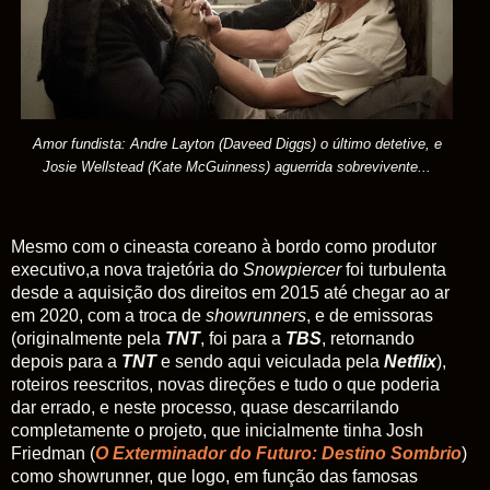
Amor fundista: Andre Layton (Daveed Diggs) o último detetive,
e
Josie Wellstead (Kate
McGuinness
) aguerrida sobrevivente...
Mesmo com o cineasta coreano à bordo como produtor
executivo,a nova trajetória do
Snowpiercer
foi turbulenta
desde a aquisição dos direitos em 2015 até chegar ao ar
em 2020, com a troca de
showrunners
, e de emissoras
(originalmente pela
TNT
, foi para a
TBS
, retornando
depois para a
TNT
e sendo aqui veiculada pela
Netflix
),
roteiros reescritos, novas direções e tudo o que poderia
dar errado, e neste processo, quase descarrilando
completamente o projeto, que inicialmente tinha Josh
Friedman (
O Exterminador do Futuro: Destino Sombrio
)
como showrunner, que logo, em função das famosas