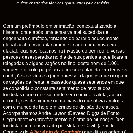
muitos obstáculos técnicos que surgem pelo caminho...
Com um preâmbulo em animação, contextualizando a
história, onde após uma tentativa mal sucedida de
engenharia climática, tentando de parar o aquecimento
global acaba involuntariamente criando uma nova era
glacial, logo nos focamos na invasão do trem por diversas
pessoas desesperadas no dia de sua partida e que ficaram
relegadas a alguns vagões no final deste trem de 1.001
vagões em moto-perpétuo ao redor do planeta, em terríveis
condições de vida e o jugo opressor daqueles que ocupam
os vagões da frente, e passados quase sete anos em que
se consolida o constante sentimento de revolta dos
fundistas com o que sofrendo sem comida, calefação boa
e condições de higiene numa mais do que óbvia analogia
com o mundo de hoje em termos de divisão de classes.
Acompanhamos Andre Layton (Daveed Diggs de Ponto
Cego) detetive (provávelmente o último do mundo) e líder
fundista que é convocado por Melanie Cavill (Jennifer
Connelly de
Alita: Anjo de Combate
) que dita as ordens à