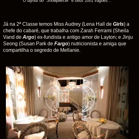
O layout do "Snowpiercer"
e seus 1001 vagões...
Já na 2ª Classe temos Miss Audrey (Lena Hall de
Girls
) a
chefe do cabaré, que trabalha com Zarah Ferrami (Sheila
Vand de
Argo
) ex-fundista e antigo amor de Layton; e Jinju
Seong (Susan Park de
Fargo
) nutricionista e amiga que
compartilha o segredo de Mellanie.