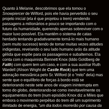
Quanto à Melanie, descobrimos que ela tomou o
Snowpiercer
de Wilford, pois ele havia pervertido o seu
projeto inicial (ela é que projetou o trem) vendendo
passagens a milionários e pouco se importando com o
futuro da humanidade, querendo apenas sobreviver com o
maior luxo possível. Ela mantém o sistema de catas
herdado tentando gradativamente torná-lo mais humano
(sem muito sucesso) tendo de tomar muitas vezes atitudes
indigestas, revelando o seu lado humano arás da atitude
gélida que expõe para os passageiros e subalternos. Ela
conta com o maquinista Bennett Knox (Iddo Goldberg de
Faith
) com quem tem um caso, e com a sua auxiliar Ruth
Wardell (Alison Wright de
Castle Rock
) que tem uma
adoração messiânica pelo Sr. Wilford (é o “mito” dela) mas
sente que o equilíbrio de forças à bordo está se
deteriorando neste sete anos de viagem ininterrupta em
torno do globo, deteriorando-se como inevitavelmente os
equipamentos do trem (num episódio Knox diz a Miles que
embora o movimento perpétuo do trem dê um suprimento
ilimitado de energia,
“um dia todos morrerão por causa da