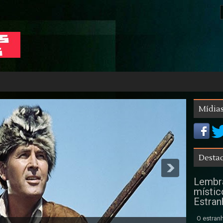
Mídias
Destaq
Lembra
místic
Estran
O estranh