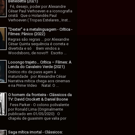
Benedetta (2021)
Fé, desejo, poder por Alexandre
César Paul Verhoeven e a iconografia
cristã Que o Holandês Paul
Verhoeven ( Tropas Estelares , Inst...
"Dexter" e a metalinguagem - Crítica -
Filmes: Pânico (2022)
Regras são regras ... por Alexandre
César Quinta sequência é correta e
divertida e só Bem vindos a
Woodsboro, de novo!!! Escrito ...
Looongo trajeto... Crítica – Filmes: A
Lenda do Cavaleiro Verde (2021)
Onírico rito de pass agem à
maturidade por Alexandre César
Narrativa mítica chega aos cinemas
e na Prime Video Natal. O ...
O homem da fronteira - Clássicos da
TV: David Crockett & Daniel Boone
Fess Parker - O colono polivalente
por Ronald Lima (Originalmente
publicado em 01/05/2020) O
chapéu de guaxinim que valia por
Saga mítica imortal - Clássicos: