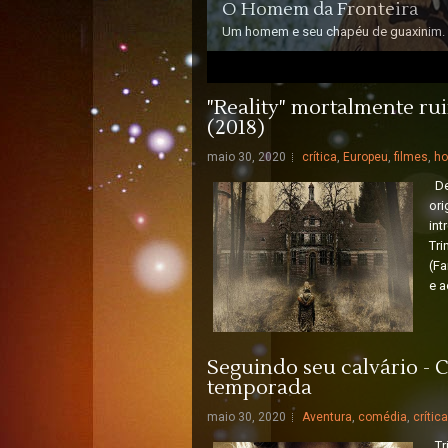
O Homem da Fronteira
Um homem e seu chapéu de guaxinim.
3
4
5
"Reality" mortalmente rui
(2018)
maio 30, 2020
crítica
,
Europeu
,
filmes
,
ho
Dez
ori
int
Tri
(Fa
e a
Seguindo seu calvário - C
temporada
maio 30, 2020
Aventura
,
comédia
,
crítica
Tri