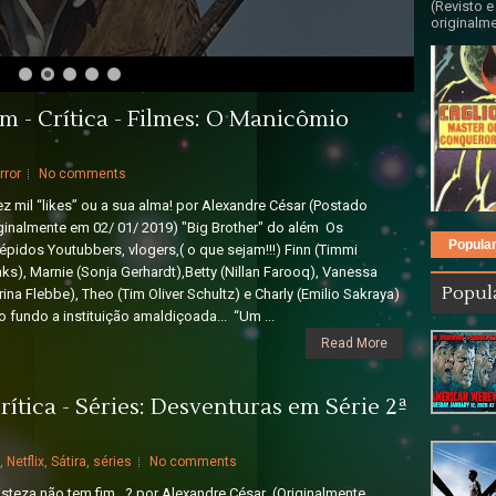
(Revisto e
originalme
m - Crítica - Filmes: O Manicômio
rror
No comments
 mil “likes” ou a sua alma! por Alexandre César (Postado
ginalmente em 02/ 01/ 2019) "Big Brother" do além Os
Popula
répidos Youtubbers, vlogers,( o que sejam!!!) Finn (Timmi
nks), Marnie (Sonja Gerhardt),Betty (Nillan Farooq), Vanessa
Popul
rina Flebbe), Theo (Tim Oliver Schultz) e Charly (Emilio Sakraya)
o fundo a instituição amaldiçoada... “Um ...
Read More
rítica - Séries: Desventuras em Série 2ª
,
Netflix
,
Sátira
,
séries
No comments
steza não tem fim...? por Alexandre César (Originalmente