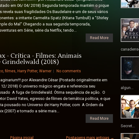
stado em 06/ 04/ 2018) Segunda temporada mantém o pique
 revela suas fragilidades Os Baudelaire e um de seus vários
nentes: a irritante Carmelita Spatz (Kitana Turnbull) a "Shirley
mple do Mal" Chegando a sua segunda temporada,
venturas em Série, série da Netflix, tendo...
Read More
canadense
 - Crítica - Filmes: Animais
e Grindelwald (2018)
co
,
filmes
,
Harry Potter
,
Warner
No comments
ginarium!!! por Alexandre César (Postado originalmente em
 12/ 2018) O universo mágico engata e referencia seu
algun...
sado A fuga de Grindelwald. Ótima sequência de ação. O
etor David Yates, egresso de filmes de temática política, e que
ia pousado no Universo de Harry Potter, com A Ordem da
ix (2007) e tornado a série mais...
Read More
Secret...
Página inicial
Postagens mais antigas →