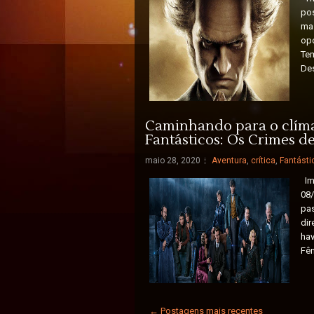
po
mas
opo
Te
Des
Caminhando para o clímax
Fantásticos: Os Crimes d
maio 28, 2020
Aventura
,
crítica
,
Fantásti
Ima
08/
pas
dir
hav
Fên
← Postagens mais recentes