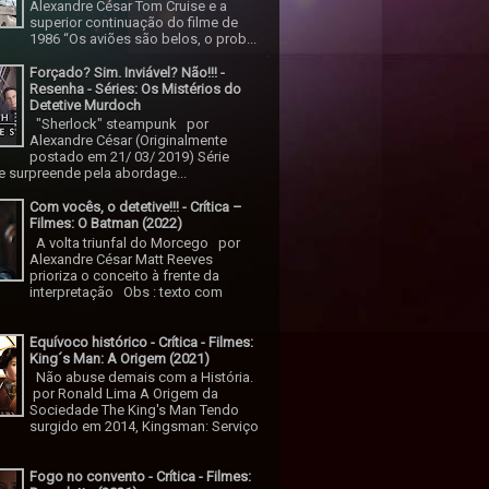
Alexandre César Tom Cruise e a
superior continuação do filme de
1986 “Os aviões são belos, o prob...
Forçado? Sim. Inviável? Não!!! -
Resenha - Séries: Os Mistérios do
Detetive Murdoch
"Sherlock" steampunk por
Alexandre César (Originalmente
postado em 21/ 03/ 2019) Série
 surpreende pela abordage...
Com vocês, o detetive!!! - Crítica –
Filmes: O Batman (2022)
A volta triunfal do Morcego por
Alexandre César Matt Reeves
prioriza o conceito à frente da
interpretação Obs : texto com
Equívoco histórico - Crítica - Filmes:
King´s Man: A Origem (2021)
Não abuse demais com a História.
por Ronald Lima A Origem da
Sociedade The King's Man Tendo
surgido em 2014, Kingsman: Serviço
Fogo no convento - Crítica - Filmes: