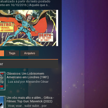
 atualizado à partir do texto postado
nte em 16/10/2016 ) Aquele que s...
r
Tags
Arquivo
ar
Clássicos: Um Lobisomem
Americano em Londres (1981)
Lua azul por Alexandre César
Um vôo mais alto e além... Crítica -
Filmes: Top Gun: Maverick (2022)
Voar, voar... subir subir... por