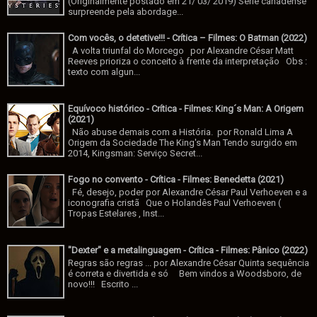
(Originalmente postado em 21/ 03/ 2019) Série canadense
surpreende pela abordage...
Com vocês, o detetive!!! - Crítica – Filmes: O Batman (2022)
A volta triunfal do Morcego por Alexandre César Matt
Reeves prioriza o conceito à frente da interpretação Obs :
texto com algun...
Equívoco histórico - Crítica - Filmes: King´s Man: A Origem
(2021)
Não abuse demais com a História. por Ronald Lima A
Origem da Sociedade The King's Man Tendo surgido em
2014, Kingsman: Serviço Secret...
Fogo no convento - Crítica - Filmes: Benedetta (2021)
Fé, desejo, poder por Alexandre César Paul Verhoeven e a
iconografia cristã Que o Holandês Paul Verhoeven (
Tropas Estelares , Inst...
"Dexter" e a metalinguagem - Crítica - Filmes: Pânico (2022)
Regras são regras ... por Alexandre César Quinta sequência
é correta e divertida e só Bem vindos a Woodsboro, de
novo!!! Escrito ...