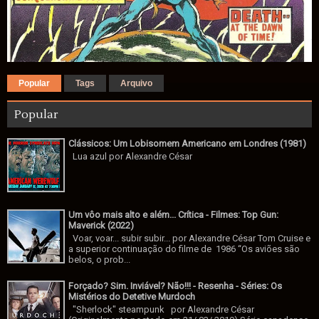
Popular
Tags
Arquivo
Popular
Clássicos: Um Lobisomem Americano em Londres (1981)
Lua azul por Alexandre César
Um vôo mais alto e além... Crítica - Filmes: Top Gun:
Maverick (2022)
Voar, voar... subir subir... por Alexandre César Tom Cruise e
a superior continuação do filme de 1986 “Os aviões são
belos, o prob...
Forçado? Sim. Inviável? Não!!! - Resenha - Séries: Os
Mistérios do Detetive Murdoch
"Sherlock" steampunk por Alexandre César