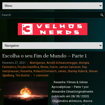
Escolha o seu Fim de Mundo – Parte 1
fevereiro 27, 2021
Alienígenas
,
Arnold Schwarzenegger
,
distopia
,
Fantástico
,
Ficção-Científica
,
filmes
,
horror
,
James Cameron
,
Ray
Harryhausen
,
Resenha
,
Roland Emmerich
,
séries
,
Stanley Kubrick
,
Steven
Spielberg
,
Tim Burton
1 comment
Resenha: Filmes & Séries
Apocalípticas – Parte 1 por
Alexandre César(originalmente
publicado em 28/ 03/ 2020)
Cogumelos atômicos, discos