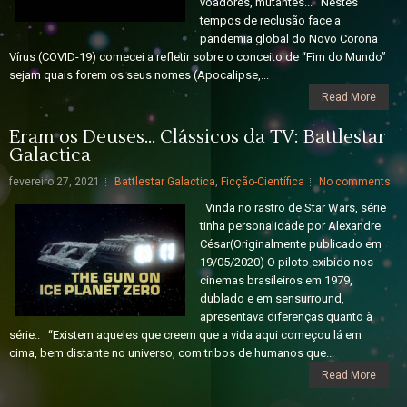
voadores, mutantes... Nestes
tempos de reclusão face a
pandemia global do Novo Corona
Vírus (COVID-19) comecei a refletir sobre o conceito de “Fim do Mundo”
sejam quais forem os seus nomes (Apocalipse,...
Read More
Eram os Deuses... Clássicos da TV: Battlestar
Galactica
fevereiro 27, 2021
Battlestar Galactica
,
Ficção-Científica
No comments
Vinda no rastro de Star Wars, série
tinha personalidade por Alexandre
César(Originalmente publicado em
19/05/2020) O piloto exibido nos
cinemas brasileiros em 1979,
dublado e em sensurround,
apresentava diferenças quanto à
série.. “Existem aqueles que creem que a vida aqui começou lá em
cima, bem distante no universo, com tribos de humanos que...
Read More