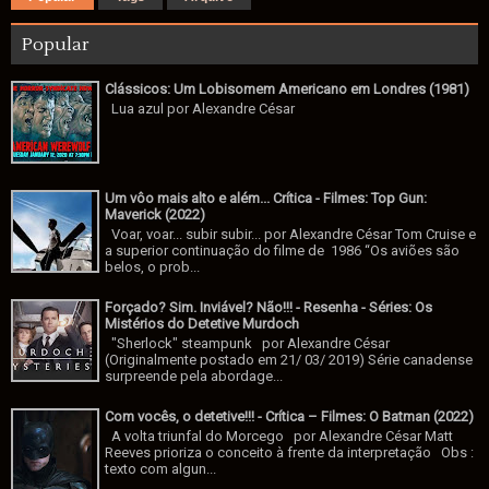
Popular
Clássicos: Um Lobisomem Americano em Londres (1981)
Lua azul por Alexandre César
Um vôo mais alto e além... Crítica - Filmes: Top Gun:
Maverick (2022)
Voar, voar... subir subir... por Alexandre César Tom Cruise e
a superior continuação do filme de 1986 “Os aviões são
belos, o prob...
Forçado? Sim. Inviável? Não!!! - Resenha - Séries: Os
Mistérios do Detetive Murdoch
"Sherlock" steampunk por Alexandre César
(Originalmente postado em 21/ 03/ 2019) Série canadense
surpreende pela abordage...
Com vocês, o detetive!!! - Crítica – Filmes: O Batman (2022)
A volta triunfal do Morcego por Alexandre César Matt
Reeves prioriza o conceito à frente da interpretação Obs :
texto com algun...