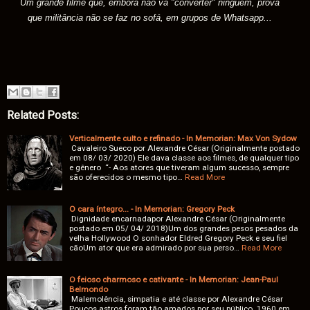
Um grande filme que, embora não vá "converter" ninguém, prova
que militância não se faz no sofá, em grupos de Whatsapp...
Related Posts:
Verticalmente culto e refinado - In Memorian: Max Von Sydow
Cavaleiro Sueco por Alexandre César (Originalmente postado
em 08/ 03/ 2020) Ele dava classe aos filmes, de qualquer tipo
e gênero “- Aos atores que tiveram algum sucesso, sempre
são oferecidos o mesmo tipo…
Read More
O cara íntegro... - In Memorian: Gregory Peck
Dignidade encarnadapor Alexandre César (Originalmente
postado em 05/ 04/ 2018)Um dos grandes pesos pesados da
velha Hollywood O sonhador Eldred Gregory Peck e seu fiel
cãoUm ator que era admirado por sua perso…
Read More
O feioso charmoso e cativante - In Memorian: Jean-Paul
Belmondo
Malemolência, simpatia e até classe por Alexandre César
Poucos astros foram tão amados por seu público 1960 em