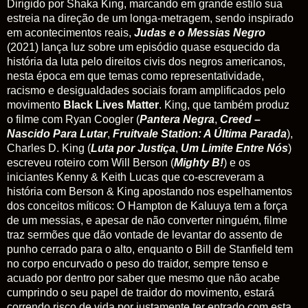
Dirigido
por Shaka King, marcando em grande estilo sua
estreia na direção de um longa-metragem, sendo inspirado
em acontecimentos reais,
Judas e o Messias Negro
(2021) lança luz sobre um episódio quase esquecido da
história da luta pelo direitos civis dos negros americanos,
nesta época em que temas como representatividade,
racismo e desigualdades sociais foram amplificados pelo
movimento
Black Lives Matter
. King, que também produz
o filme com Ryan Coogler (
Pantera Negra
,
Creed –
Nascido Para Luta
r
,
Fruitvale Station: A Última Parada
),
Charles D. King (
Luta por Justiça
,
Um Limite Entre Nós
)
escreveu roteiro com Will Berson (
Mighty B!
) e os
iniciantes Kenny & Keith Lucas que co-escreveram a
história com Berson & King apostando nos espelhamentos
dos conceitos míticos: O Hampton de Kaluuya tem a força
de um messias, e apesar de não converter ninguém, filme
traz sermões que dão vontade de levantar do assento de
punho cerrado para o alto, enquanto o Bill de Stanfield tem
no corpo encurvado o peso do traidor, sempre tenso e
acuado por dentro por saber que mesmo que não acabe
cumprindo o seu papel de traidor do movimento, estará
correndo risco de vida por justamente
ter entrado com esta