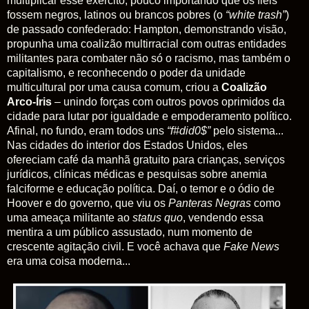
multiplicar esse exército, pouco importando que os fiéis
fossem negros, latinos ou brancos pobres (o
“white trash”
)
de passado confederado: Hampton, demonstrando visão,
propunha uma coalizão multirracial com outras entidades
militantes para combater não só o racismo, mas também o
capitalismo, e reconhecendo o poder da unidade
multicultural por uma causa comum, criou a
Coalizão
Arco-Íris
– unindo forças com outros povos oprimidos da
cidade para lutar por igualdade e empoderamento político.
Afinal, no fundo, eram todos uns
“f#did0$”
pelo sistema...
Nas cidades do interior dos Estados Unidos, eles
ofereciam café da manhã gratuito para crianças, serviços
jurídicos, clínicas médicas e pesquisas sobre anemia
falciforme e educação política. Daí, o temor e o ódio de
Hoover e do governo, que viu os
Panteras Negras
como
uma ameaça militante ao
status quo
, vendendo essa
mentira a um público assustado, num momento de
crescente agitação civil. E você achava que
Fake News
era uma coisa moderna...