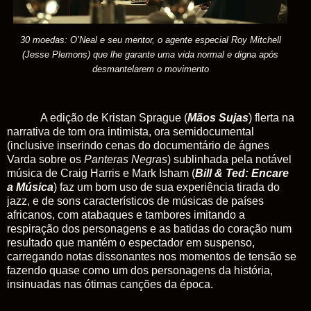
30 moedas: O’Neal e seu mentor, o agente especi
al Roy Mitchell
(Jesse Plemons) que lhe garante uma vida normal e digna após
desmantelarem o movimento
A edição de Kristan Sprague (
Mãos Sujas
) flerta na
narrativa de tom ora intimista, ora semidocumental
(inclusive inserindo cenas do documentário de ágnes
Varda sobre os
Panteras Negras
) sublinhada pela notável
música de Craig Harris e Mark Isham (
Bill & Ted: Encare
a Música
) faz um bom uso de sua experiência tirada do
jazz, e de sons característicos de músicas de países
africanos, com atabaques e tambores imitando a
respiração dos personagens e as batidas do coração num
resultado que mantém o espectador em suspenso,
carregando notas dissonantes nos momentos de tensão se
fazendo quase como um dos personagens da história,
insinuadas nas ótimas canções da época.