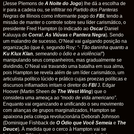
(Jesse Plemons de
A Noite do Jogo
) lhe dá a escolha de
ir para a cadeia ou, se infiltrar no
Partido dos Panteras
Negras
de Illinois como informante pago do
FBI
, tendo a
missão de manter o controle sobre seu líder carismático, o
presidente Fred Hampton (o indicado ao
Oscar
Daniel
Kaluuya de
Corra!
,
As Viúvas
e
Pantera Negra
). Sendo
um malandro de sucesso, O’Neal vai galgando posição na
organização (que é, segundo Roy:
“- Tão daninha quanto a
Ku Klux Klan
, semeando o ódio e a violência!”
)
manipulando seus companheiros, mas gradualmente se
dividindo, O’Neal vai travando uma batalha em sua alma,
pois Hampton se revela além de um líder carismático, um
articulista político lúcido e prático cujas proezas políticas e
discursos inflamados irritam o diretor do
FBI
J. Edgar
Hoover (Martin Sheen de
The West Wing
) que o
considera uma ameaça ao
“modo de vida americano”
.
Enquanto vai organizando e unificando o seu movimento
com alianças de grupos marginalizados, Hampton se
apaixona pela colega revolucionária Deborah Johnson
(Dominique Fishback de
O Ódio que Você Semeia
e
The
Deuce
). À medida que o cerco à Hampton vai se