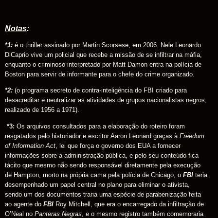
Notas
:
*1:
é o thriller assinado por Martin Scorsese, em 2006. Nele Leonardo
DiCaprio vive um policial que recebe a missão de se infiltrar na máfia,
enquanto o criminoso interpretado por Matt Damon entra na polícia de
Boston para servir de informante para o chefe do crime organizado.
*2:
(o programa secreto de contra-inteligência do FBI criado para
desacreditar e neutralizar as atividades de grupos nacionalistas negros,
realizado de 1956 a 1971).
*3:
Os arquivos consultados para a elaboração do roteiro foram
resgatados pelo historiador e escritor Aaron Leonard graças à
Freedom
of Information Act
, lei que força o governo dos EUA a fornecer
informações sobre a administração pública, e pelo seu conteúdo fica
tácito que mesmo não sendo responsável diretamente pela execução
de Hampton, morto na própria cama pela polícia de Chicago, o
FBI
teria
desempenhado um papel central no plano para eliminar o ativista,
sendo um dos documentos traria uma espécie de parabenização feita
ao agente do
FBI
Roy Mitchell, que era o encarregado da infiltração de
O’Neal no
Panteras
Negras
, e o mesmo registro também comemoraria