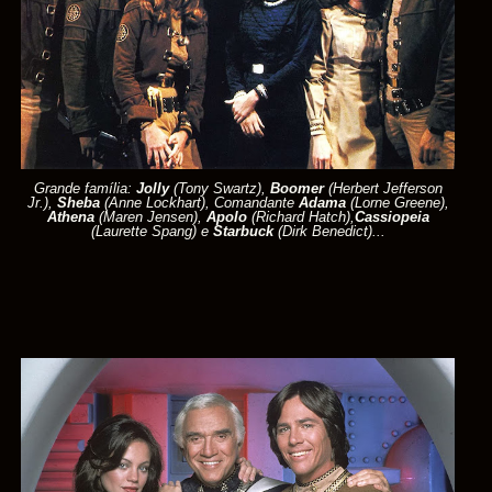
Grande família:
Jolly
(Tony Swartz),
Boomer
(Herbert Jefferson
Jr.),
Sheba
(Anne Lockhart), Comandante
Adama
(Lorne Greene),
Athena
(Maren Jensen),
Apolo
(Richard Hatch),
Cassiopeia
(Laurette Spang) e
Starbuck
(Dirk Benedict)...