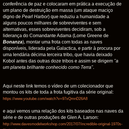
conferência de paz e colocaram em prática a execução de
um plano de destruição em massa (um ataque maciço
digno de
Pearl
Harbor
) que reduziu a humanidade a
alguns poucos milhares de sobreviventes e sem
alternativas, esses sobreviventes decidiram, sob a
liderança do Comandante Adama (Lorne Greene de
Bonanza
), montar uma frota com todas as naves
disponíveis, liderada pela Galactica, e partir à procura por
uma lendária décima terceira tribo, que havia deixado
Kobol antes das outras doze tribos e assim se dirigem
"a
um planeta brilhante conhecido como Terra"
.
Aqui neste link temos o vídeo de um colecionador que
montou os kits de toda a frota fugitiva da série original:
https://www.youtube.com/watch?v=97xQmnD26A8
e aqui vemos uma relação dos kits baseados nas naves da
série e de outras produções de Glen A. Larson:
http://www.davesmodelworkshop.com/2017/07/incredible-original-1970s-