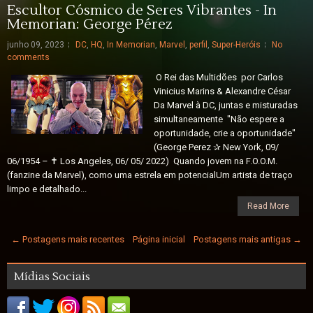
Escultor Cósmico de Seres Vibrantes - In
Memorian: George Pérez
junho 09, 2023
DC
,
HQ
,
In Memorian
,
Marvel
,
perfil
,
Super-Heróis
No
comments
O Rei das Multidões por Carlos
Vinicius Marins & Alexandre César
Da Marvel à DC, juntas e misturadas
simultaneamente "Não espere a
oportunidade, crie a oportunidade"
(George Perez ✰ New York, 09/
06/1954 – ✝ Los Angeles, 06/ 05/ 2022) Quando jovem na F.O.O.M.
(fanzine da Marvel), como uma estrela em potencialUm artista de traço
limpo e detalhado...
Read More
← Postagens mais recentes
Página inicial
Postagens mais antigas →
Mídias Sociais