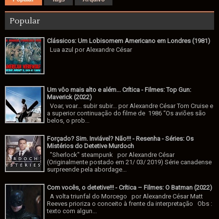
Popular
Clássicos: Um Lobisomem Americano em Londres (1981)
Lua azul por Alexandre César
Um vôo mais alto e além... Crítica - Filmes: Top Gun:
Maverick (2022)
Voar, voar... subir subir... por Alexandre César Tom Cruise e
a superior continuação do filme de 1986 “Os aviões são
belos, o prob...
Forçado? Sim. Inviável? Não!!! - Resenha - Séries: Os
Mistérios do Detetive Murdoch
"Sherlock" steampunk por Alexandre César
(Originalmente postado em 21/ 03/ 2019) Série canadense
surpreende pela abordage...
Com vocês, o detetive!!! - Crítica – Filmes: O Batman (2022)
A volta triunfal do Morcego por Alexandre César Matt
Reeves prioriza o conceito à frente da interpretação Obs :
texto com algun...