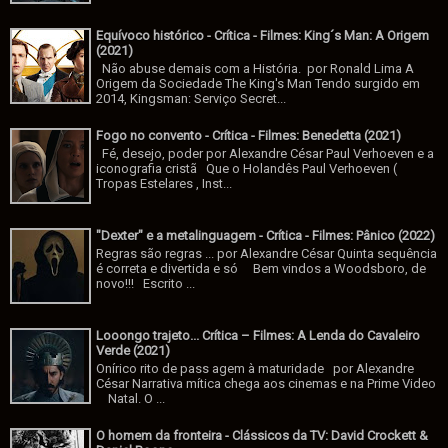
Equívoco histórico - Crítica - Filmes: King´s Man: A Origem
(2021)
Não abuse demais com a História. por Ronald Lima A
Origem da Sociedade The King's Man Tendo surgido em
2014, Kingsman: Serviço Secret...
Fogo no convento - Crítica - Filmes: Benedetta (2021)
Fé, desejo, poder por Alexandre César Paul Verhoeven e a
iconografia cristã Que o Holandês Paul Verhoeven (
Tropas Estelares , Inst...
"Dexter" e a metalinguagem - Crítica - Filmes: Pânico (2022)
Regras são regras ... por Alexandre César Quinta sequência
é correta e divertida e só Bem vindos a Woodsboro, de
novo!!! Escrito ...
Looongo trajeto... Crítica – Filmes: A Lenda do Cavaleiro
Verde (2021)
Onírico rito de pass agem à maturidade por Alexandre
César Narrativa mítica chega aos cinemas e na Prime Video
Natal. O ...
O homem da fronteira - Clássicos da TV: David Crockett &