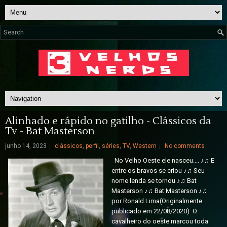
Alinhado e rápido no gatilho - Clássicos da
Tv - Bat Masterson
junho 14, 2023
clássicos
,
perfil
,
séries
,
TV
,
Western
No comments
No Velho Oeste ele nasceu.... ♪♫ E
entre os bravos se criou ♪♫ Seu
nome lenda se tornou ♪♫ Bat
Masterson ♪♫ Bat Masterson ♪♫
por Ronald Lima(Originalmente
publicado em 22/08/2020) O
cavalheiro do oeste marcou toda