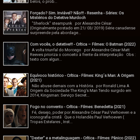
belos, o prob...
Forçado? Sim. Inviável? Não!!! - Resenha - Séries: Os
Mistérios do Detetive Murdoch
"Sherlock" steampunk por Alexandre César
(Originalmente postado em 21/ 03/ 2019) Série canadense
surpreende pela abordage...
Com vocês, o detetive!!! - Crítica – Filmes: O Batman (2022)
A volta triunfal do Morcego por Alexandre César Matt
Reeves prioriza o conceito à frente da interpretação Obs :
texto com algun...
Equívoco histórico - Crítica - Filmes: King´s Man: A Origem
(2021)
Não abuse demais com a História. por Ronald Lima A
Origem da Sociedade The King's Man Tendo surgido em
2014, Kingsman: Serviço Secret...
Fogo no convento - Crítica - Filmes: Benedetta (2021)
Fé, desejo, poder por Alexandre César Paul Verhoeven e a
iconografia cristã Que o Holandês Paul Verhoeven (
Tropas Estelares , Inst...
"Dexter" e a metalinguagem - Crítica - Filmes: Pânico (2022)