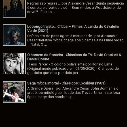
Regras são regras ... por Alexandre César Quinta sequência
é correta e divertida e só Bem vindos a Woodsboro, de
novo!!! Escrito ...
Looongo trajeto... Crítica – Filmes: A Lenda do Cavaleiro
Verde (2021)
Onírico rito de pass agem à maturidade por Alexandre
César Narrativa mítica chega aos cinemas e na Prime Video
Natal. O ...
O homem da fronteira - Clássicos da TV: David Crockett &
Daniel Boone
Fess Parker - O colono polivalente por Ronald Lima
(Originalmente publicado em 01/05/2020) O chapéu de
guaxinim que valia por dois per...
Saga mítica imortal - Clássicos: Excalibur (1981)
A Grande Ópera por Alexandre César John Borman e o
arquétipo mitológico Idade das Trevas: Uma misteriosa
figura surge das sombras p...