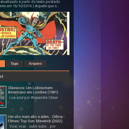
 atualizado à partir do texto postado
nte em 16/10/2016 ) Aquele que s...
r
Tags
Arquivo
ar
Clássicos: Um Lobisomem
Americano em Londres (1981)
Lua azul por Alexandre César
Um vôo mais alto e além... Crítica -
Filmes: Top Gun: Maverick (2022)
Voar, voar... subir subir... por