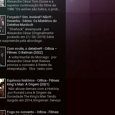
Alexandre César Tom Cruise e a
superior continuação do filme de
1986 “Os aviões são belos, o prob...
Forçado? Sim. Inviável? Não!!! -
Resenha - Séries: Os Mistérios do
Detetive Murdoch
"Sherlock" steampunk por
Alexandre César (Originalmente
postado em 21/ 03/ 2019) Série
 surpreende pela abordage...
Com vocês, o detetive!!! - Crítica –
Filmes: O Batman (2022)
A volta triunfal do Morcego por
Alexandre César Matt Reeves
prioriza o conceito à frente da
interpretação Obs : texto com
Equívoco histórico - Crítica - Filmes:
King´s Man: A Origem (2021)
Não abuse demais com a História.
por Ronald Lima A Origem da
Sociedade The King's Man Tendo
surgido em 2014, Kingsman: Serviço
Fogo no convento - Crítica - Filmes: