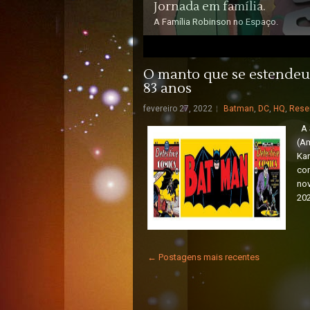
Jornada em família.
A Família Robinson no Espaço.
3
4
5
O manto que se estendeu
83 anos
fevereiro 27, 2022
Batman
,
DC
,
HQ
,
Rese
A 
(Am
Kan
com
no
202
← Postagens mais recentes