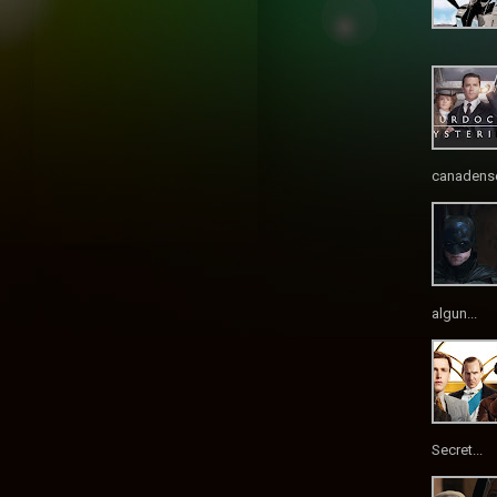
canadense
algun...
Secret...