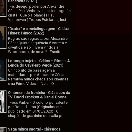
Benedetta (2021)
Fé, desejo, poder por Alexandre
César Paul Verhoeven e a iconografia
cristã Que o Holandês Paul
Verhoeven ( Tropas Estelares , Inst...
"Dexter" e a metalinguagem - Crítica -
Filmes: Pânico (2022)
Regras são regras ... por Alexandre
César Quinta sequência é correta e
divertida e só Bem vindos a
Woodsboro, de novo!!! Escrito ...
Looongo trajeto... Crítica – Filmes: A
Lenda do Cavaleiro Verde (2021)
Onírico rito de pass agem à
maturidade por Alexandre César
Narrativa mítica chega aos cinemas
e na Prime Video Natal. O ...
O homem da fronteira - Clássicos da
TV: David Crockett & Daniel Boone
Fess Parker - O colono polivalente
por Ronald Lima (Originalmente
publicado em 01/05/2020) O
chapéu de guaxinim que valia por
Saga mítica imortal - Clássicos: