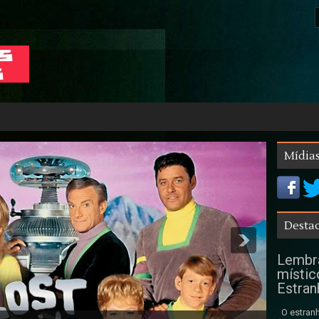
Mídias
Destaq
Lembra
místic
Estran
O estranh