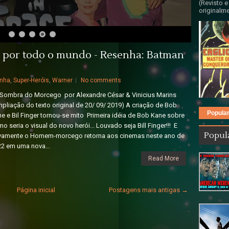
(Revisto e
originalme
 por todo o mundo - Resenha: Batman
nha
,
Super-Heróis
,
Warner
No comments
Sombra do Morcego por Alexandre César & Vinicius Marins
pliação do texto original de 20/ 09/ 2019) A criação de Bob
Popula
e e Bil Finger tornou-se mito Primeira idéia de Bob Kane sobre
o seria o visual do novo herói... Louvado seja Bill Finger!!! E
Popul
vamente o Homem-morcego retorna aos cinemas neste ano de
2 em uma nova...
Read More
Página inicial
Postagens mais antigas →