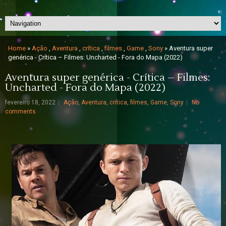
Home
»
Ação
,
Aventura
,
crítica
,
filmes
,
Game
,
Sony
» Aventura super
genérica - Crítica – Filmes: Uncharted - Fora do Mapa (2022)
Aventura super genérica - Crítica – Filmes:
Uncharted - Fora do Mapa (2022)
fevereiro 18, 2022
Ação
,
Aventura
,
crítica
,
filmes
,
Game
,
Sony
No
comments