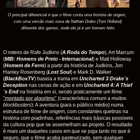
O principal diferencial é que o filme conta uma história de origem,
com uma versão mais nova de Nathan Drake (Tom Holland)
diferente dos games, onde ele já é um homem feito
O roteiro de Rafe Judkins (
A Roda do Tempo
), Art Marcum
(
MIB: Homens de Preto - Internacional
) e Matt Holloway
(
Homem de Ferro
) a partir da história de Judkins, Jon
Hanley Rosenberg (
Lost Soul
) e Mark D. Walker
(
BlackBoxTV
) baseia a trama em
Uncharted 3:Drake´s
Deception
nas cenas de ação e em
Uncharted 4: A Thief
´s End
na história em si, sendo praticamente um filme
"montado por algoritmo"
(característica comum a muitos
blockbusters
): A aventura (para o público médio) numa
estrutura de filme de origem, com constantes quebras na
história com piadinhas, referências mais básicas possíveis
da cultura pop que se assemelham ao projeto. O resultado
é mais um daqueles casos em que se joga tanto no que é
seguro, que o filme acaba pasteurizado, sem qualquer