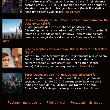
Au maître avec affection por Alexandre César(Originalmente
postado em 07 / 10/ 2017) Filme francês mostra as agruras e
alegrias do magistério François Foucault (Denis Podalydès)
tinha uma pacata vida de pro…
Read More
Os dilemas da juventude - Crítica - Filmes: Homem-Aranha - De
Volta ao Lar (2017)
O amigão adoidado da vizinhança por Alexandre
César(Originalmente postado em 09 / 07/ 2017) O super-herói
retorna à sua idade original Um novo Homem-Aranha para
uma nova geraçãoSe nos dias de hoje Stan Lee e Stev…
Read
More
Sonhos, projetos e vidas à deriva - Crítica: Somente o Mar Sabe
(2017)
Maré ruim... por Alexandre César(Originalmente publicado em
26/ 04/ 2018) Collin Firth e Rachel Weisz em drama
cativanteDonald e Clare Crowhurst (Colin Firth e Rachel
Weisz): Belo casal, com uma química in…
Read More
Super "Qualquer-Coisa" - Crítica: Os Guardiões (2017)
Super Salada Russa... por Alexandre César(Originalmente
publicado em 15/ 09/ 2017) Filme russo de Super-Heróis é
fortíssimo candidato a "Melhor Filme Ruim" do ano!Os
Guardiões: A Rússia ganha sua própria ver…
Read More
← Postagem mais recente
Página inicial
Postagem mais antiga →