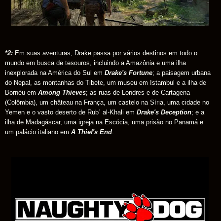
*2:
Em suas aventuras, Drake passa por vários destinos em todo o
mundo em busca de tesouros, incluindo a Amazônia e uma ilha
inexplorada na América do Sul em
Drake's Fortune
; a paisagem urbana
do Nepal, as montanhas do Tibete, um museu em Istambul e a ilha de
Bornéu em
Among Thieves
; as ruas de Londres e de Cartagena
(Colômbia), um château na França, um castelo na Síria, uma cidade no
Yemen e o vasto deserto de Rub´ al-Khali em
Drake's Deception
; e a
ilha de Madagáscar, uma igreja na Escócia, uma prisão no Panamá e
um palácio italiano em
A Thief's End
.