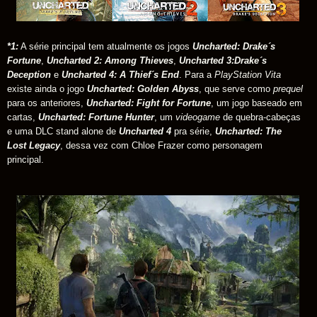
*1:
A série principal tem atualmente os jogos
Uncharted: Drake´s
Fortune
,
Uncharted 2: Among Thieves
,
Uncharted 3:Drake´s
Deception
e
Uncharted 4: A Thief´s End
. Para a
PlayStation Vita
existe ainda o jogo
Uncharted: Golden Abyss
, que serve como
prequel
para os anteriores,
Uncharted: Fight for Fortune
, um jogo baseado em
cartas,
Uncharted: Fortune Hunter
, um
videogame
de quebra-cabeças
e uma DLC stand alone de
Uncharted 4
pra série,
Uncharted: The
Lost Legacy
, dessa vez com Chloe Frazer como personagem
principal.