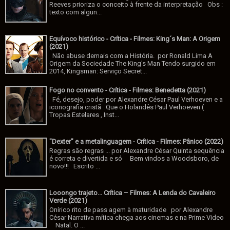
Reeves prioriza o conceito à frente da interpretação Obs :
texto com algun...
Equívoco histórico - Crítica - Filmes: King´s Man: A Origem
(2021)
Não abuse demais com a História. por Ronald Lima A
Origem da Sociedade The King's Man Tendo surgido em
2014, Kingsman: Serviço Secret...
Fogo no convento - Crítica - Filmes: Benedetta (2021)
Fé, desejo, poder por Alexandre César Paul Verhoeven e a
iconografia cristã Que o Holandês Paul Verhoeven (
Tropas Estelares , Inst...
"Dexter" e a metalinguagem - Crítica - Filmes: Pânico (2022)
Regras são regras ... por Alexandre César Quinta sequência
é correta e divertida e só Bem vindos a Woodsboro, de
novo!!! Escrito ...
Looongo trajeto... Crítica – Filmes: A Lenda do Cavaleiro
Verde (2021)
Onírico rito de pass agem à maturidade por Alexandre
César Narrativa mítica chega aos cinemas e na Prime Video
Natal. O ...