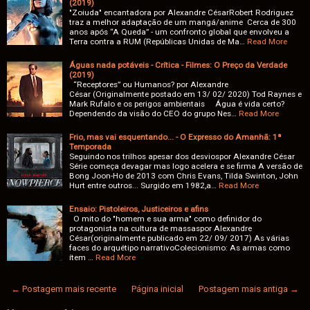
(2019)
"Zoiuda" encantadora por Alexandre CésarRobert Rodriguez
traz a melhor adaptação de um mangá/anime Cerca de 300
anos após “A Queda” - um confronto global que envolveu a
Terra contra a RUM (Repúblicas Unidas de Ma…
Read More
Águas nada potáveis - Crítica - Filmes: O Preço da Verdade
(2019)
“Receptores” ou Humanos? por Alexandre
César (Originalmente postado em 13/ 02/ 2020) Tod Raynes e
Mark Rufalo e os perigos ambientais Água é vida certo?
Dependendo da visão do CEO do grupo Nes…
Read More
Frio, mas vai esquentando... - O Expresso do Amanhã: 1ª
Temporada
Seguindo nos trilhos apesar dos desviospor Alexandre César
Série começa devagar mas logo acelera e se firma A versão de
Bong Joon-Ho de 2013 com Chris Evans, Tilda Swinton, John
Hurt entre outros... Surgido em 1982,a…
Read More
Ensaio: Pistoleiros, Justiceiros e afins
O mito do "homem e sua arma" como definidor do
protagonista na cultura de massaspor Alexandre
César(originalmente publicado em 22/ 09/ 2017) As várias
faces do arquétipo narrativoColecionismo: As armas como
ítem …
Read More
← Postagem mais recente
Página inicial
Postagem mais antiga →