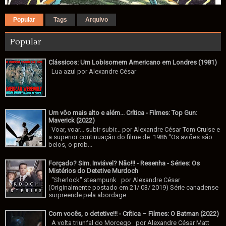
Popular
Tags
Arquivo
Popular
Clássicos: Um Lobisomem Americano em Londres (1981)
Lua azul por Alexandre César
Um vôo mais alto e além... Crítica - Filmes: Top Gun:
Maverick (2022)
Voar, voar... subir subir... por Alexandre César Tom Cruise e
a superior continuação do filme de 1986 “Os aviões são
belos, o prob...
Forçado? Sim. Inviável? Não!!! - Resenha - Séries: Os
Mistérios do Detetive Murdoch
"Sherlock" steampunk por Alexandre César
(Originalmente postado em 21/ 03/ 2019) Série canadense
surpreende pela abordage...
Com vocês, o detetive!!! - Crítica – Filmes: O Batman (2022)
A volta triunfal do Morcego por Alexandre César Matt