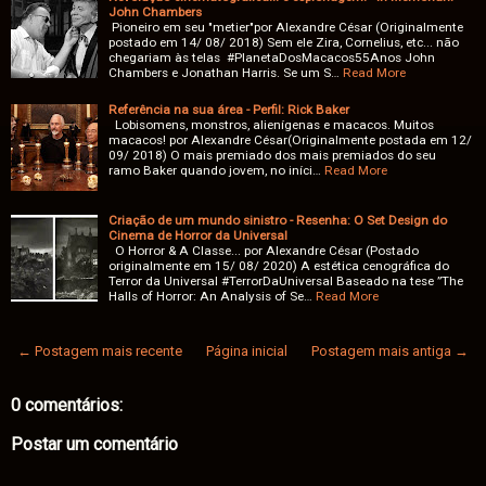
John Chambers
Pioneiro em seu "metier"por Alexandre César (Originalmente
postado em 14/ 08/ 2018) Sem ele Zira, Cornelius, etc... não
chegariam às telas #PlanetaDosMacacos55Anos John
Chambers e Jonathan Harris. Se um S…
Read More
Referência na sua área - Perfil: Rick Baker
Lobisomens, monstros, alienígenas e macacos. Muitos
macacos! por Alexandre César(Originalmente postada em 12/
09/ 2018) O mais premiado dos mais premiados do seu
ramo Baker quando jovem, no iníci…
Read More
Criação de um mundo sinistro - Resenha: O Set Design do
Cinema de Horror da Universal
O Horror & A Classe... por Alexandre César (Postado
originalmente em 15/ 08/ 2020) A estética cenográfica do
Terror da Universal #TerrorDaUniversal Baseado na tese ”The
Halls of Horror: An Analysis of Se…
Read More
← Postagem mais recente
Página inicial
Postagem mais antiga →
0 comentários:
Postar um comentário