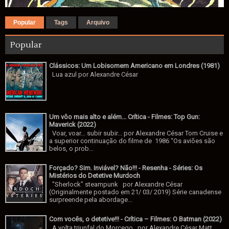
Popular
Tags
Arquivo
Popular
Clássicos: Um Lobisomem Americano em Londres (1981)
Lua azul por Alexandre César
Um vôo mais alto e além... Crítica - Filmes: Top Gun:
Maverick (2022)
Voar, voar... subir subir... por Alexandre César Tom Cruise e
a superior continuação do filme de 1986 “Os aviões são
belos, o prob...
Forçado? Sim. Inviável? Não!!! - Resenha - Séries: Os
Mistérios do Detetive Murdoch
"Sherlock" steampunk por Alexandre César
(Originalmente postado em 21/ 03/ 2019) Série canadense
surpreende pela abordage...
Com vocês, o detetive!!! - Crítica – Filmes: O Batman (2022)
A volta triunfal do Morcego por Alexandre César Matt