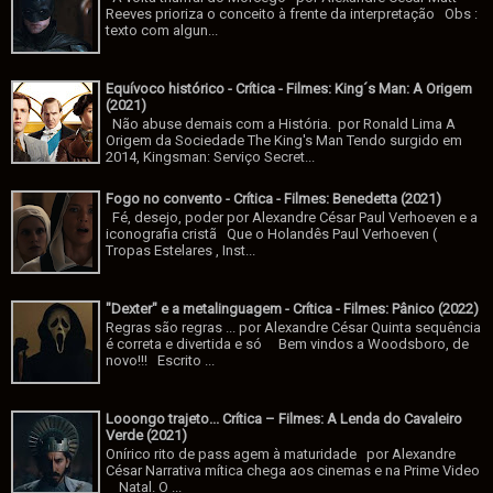
Reeves prioriza o conceito à frente da interpretação Obs :
texto com algun...
Equívoco histórico - Crítica - Filmes: King´s Man: A Origem
(2021)
Não abuse demais com a História. por Ronald Lima A
Origem da Sociedade The King's Man Tendo surgido em
2014, Kingsman: Serviço Secret...
Fogo no convento - Crítica - Filmes: Benedetta (2021)
Fé, desejo, poder por Alexandre César Paul Verhoeven e a
iconografia cristã Que o Holandês Paul Verhoeven (
Tropas Estelares , Inst...
"Dexter" e a metalinguagem - Crítica - Filmes: Pânico (2022)
Regras são regras ... por Alexandre César Quinta sequência
é correta e divertida e só Bem vindos a Woodsboro, de
novo!!! Escrito ...
Looongo trajeto... Crítica – Filmes: A Lenda do Cavaleiro
Verde (2021)
Onírico rito de pass agem à maturidade por Alexandre
César Narrativa mítica chega aos cinemas e na Prime Video
Natal. O ...