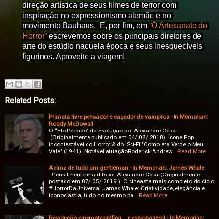
direção artística de seus filmes de terror com 
inspiração no expressionismo alemão e no 
movimento Bauhaus.  E, por fim, em 
“O Artesanato do 
Horror”
 escrevemos sobre os principais diretores de 
arte do estúdio naquela época e seus inesquecíveis 
figurinos. Aproveite a viagem!
Related Posts:
Primata livre-pensador e caçador de vampiros - In Memorian:
Roddy McDowall
O “Elo Perdido” da Evolução por Alexandre César
(Originalmente publicado em 04/ 08/ 2018) Ícone Pop
incontestável do Horror & do Sci-Fi "Como era Verde o Meu
Vale" (1941). Notável atuaçãoRoderick Andrew…
Read More
Acima de tudo um gentleman - In Memorian: James Whale
Genialmente malditopor Alexandre César(Originalmente
postado em 07/ 05/ 2019 ) O cineasta mais completo do ciclo
#HorrorDaUniversal James Whale: Criatividade, elegância e
iconoclastia, tudo no mesmo pa…
Read More
Revolução cinematográfica... e espionagem! - In Memorian: