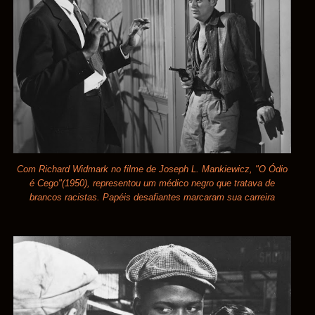
Com Richard Widmark no filme de Joseph L. Mankiewicz, "O Ódio
é Cego"(1950), representou um médico negro que tratava de
brancos racistas. Papéis desafiantes marcaram sua carreira