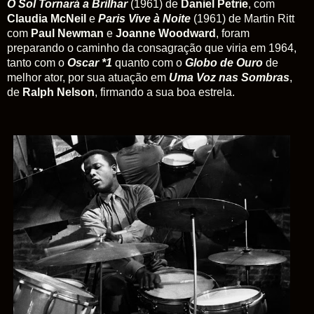
O Sol Tornará a Brilhar
(1961) de
Daniel Petrie
, com
Claudia McNeil
e
Paris Vive à Noite
(1961) de Martin Ritt
com
Paul Newman
e
Joanne Woodward
, foram
preparando o caminho da consagração que viria em 1964,
tanto com o
Oscar *1
quanto com o
Globo de Ouro
de
melhor ator, por sua atuação em
Uma Voz nas Sombras
,
de
Ralph Nelson
, firmando a sua boa estrela.