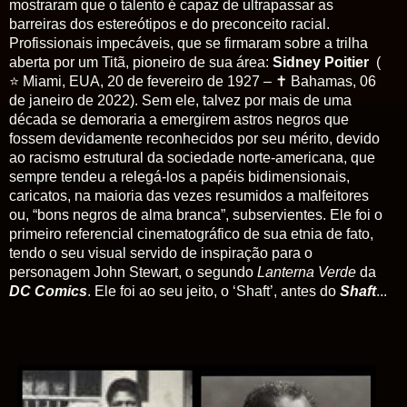
mostraram que o talento é capaz de ultrapassar as
barreiras dos estereótipos e do preconceito racial.
Profissionais impecáveis, que se firmaram sobre a trilha
aberta por um Titã, pioneiro de sua área:
Sidney Poitier
(
⭐
Miami, EUA, 20 de fevereiro de 1927 –
✝
Bahamas, 06
de janeiro de 2022). Sem ele, talvez por mais de uma
década se demoraria a emergirem astros negros que
fossem devidamente reconhecidos por seu mérito, devido
ao racismo estrutural da sociedade norte-americana, que
sempre tendeu a relegá-los a papéis bidimensionais,
caricatos, na maioria das vezes resumidos a malfeitores
ou, “bons negros de alma branca”, subservientes. Ele foi o
primeiro referencial cinematográfico de sua etnia de fato,
tendo o seu visual servido de inspiração para o
personagem John Stewart, o segundo
Lanterna Verde
da
DC Comics
. Ele foi ao seu jeito, o ‘Shaft’, antes do
Shaft
...