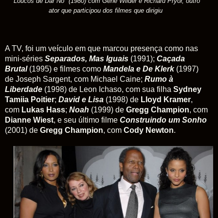
"Loucos de Dar Nó
" (1980) com Gene Wilder e Richard Pryor, outro
ator que participou dos filmes que dirigiu
A TV, foi um veículo em que marcou presença como nas
mini-séries
Separados, Mas Iguais
(1991);
Caçada
Brutal
(1995) e filmes como
Mandela e De Klerk
(1997)
de Joseph Sargent, com Michael Caine;
Rumo à
Liberdade
(1998) de Leon Ichaso, com sua filha
Sydney
Tamiia Poitier
;
David e Lisa
(1998) de
Lloyd Kramer
,
com
Lukas Hass
;
Noah
(1999) de
Gregg Champion
, com
Dianne Wiest
, e seu último filme
Construindo um Sonho
(2001) de
Gregg Champion
, com
Cody Newton
.