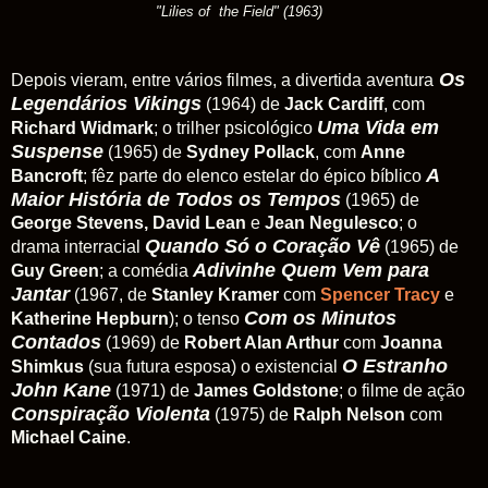
"Lilies of the Field" (1963)
Os
Depois vieram, entre vários filmes, a divertida aventura
Legendários Vikings
(1964) de
Jack Cardiff
, com
Uma Vida em
Richard Widmark
; o trilher psicológico
Suspense
(1965) de
Sydney Pollack
, com
Anne
A
Bancroft
; fêz parte do elenco estelar do épico bíblico
Maior História de Todos os Tempos
(1965) de
George Stevens, David Lean
e
Jean Negulesco
; o
Quando Só o Coração Vê
drama interracial
(1965) de
Adivinhe Quem Vem para
Guy Green
; a comédia
Jantar
(1967, de
Stanley Kramer
com
Spencer Tracy
e
Com os Minutos
Katherine Hepburn
); o tenso
Contados
(1969) de
Robert Alan Arthur
com
Joanna
O Estranho
Shimkus
(sua futura esposa) o existencial
John Kane
(1971) de
James Goldstone
; o filme de ação
Conspiração Violenta
(1975) de
Ralph Nelson
com
Michael Caine
.