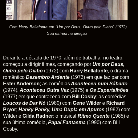
Com Harry Bellafonte em
"Um por Deus, Outro pelo Diabo"
(1972)
Sua estreia na direção
Durante a década de 1970, além de trabalhar no teatro,
começou a dirigir filmes, começando por
Um por Deus,
Outro pelo Diabo
(1972) com
Harry Bellafonte
, o drama
romântico
Dezembro Ardente
(1973) em que faz par com
Ester Anderson
; as comédias
Aconteceu num Sábado
(1974),
Aconteceu Outra Vez
(1975) e
Os Espertalhões
(1977) em que contracena com
Bill Cosby
; as comédias
Loucos de Dar Nó
(1980) com
Gene Wilder
e
Richard
Pryor
;
Hanky Panky, Uma Dupla em Apuros
(1982) com
Wilder e
Gilda Radner
; o musical
Ritmo Quente
(1985) e
sua última comédia,
Papai Fantasma
(1990) com Bill
Cosby.