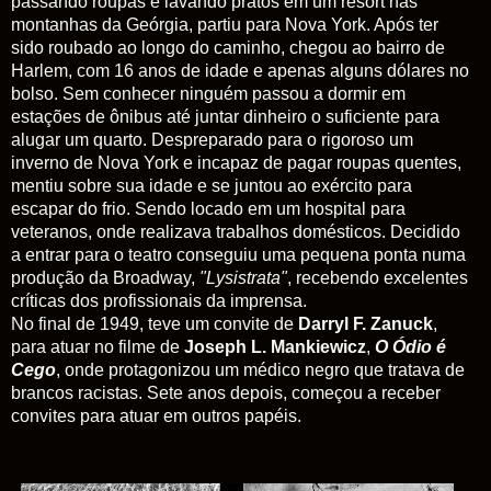
passando roupas e lavando pratos em um resort nas
montanhas da Geórgia, partiu para Nova York. Após ter
sido roubado ao longo do caminho, chegou ao bairro de
Harlem, com 16 anos de idade e apenas alguns dólares no
bolso. Sem conhecer ninguém passou a dormir em
estações de ônibus até juntar dinheiro o suficiente para
alugar um quarto. Despreparado para o rigoroso um
inverno de Nova York e incapaz de pagar roupas quentes,
mentiu sobre sua idade e se juntou ao exército para
escapar do frio. Sendo locado em um hospital para
veteranos, onde realizava trabalhos domésticos. Decidido
a entrar para o teatro conseguiu uma pequena ponta numa
produção da Broadway,
"Lysistrata"
, recebendo excelentes
críticas dos profissionais da imprensa.
No final de 1949, teve um convite de
Darryl F. Zanuck
,
para atuar no filme de
Joseph L. Mankiewicz
,
O Ódio é
Cego
, onde protagonizou um médico negro que tratava de
brancos racistas. Sete anos depois, começou a receber
convites para atuar em outros papéis.