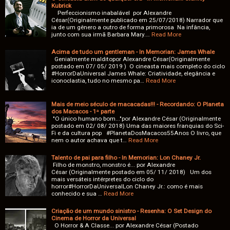
Kubrick
Perfeccionismo inabalável por Alexandre
César(Originalmente publicado em 25/07/2018) Narrador que
ia de um gênero a outro de forma primorosa Na infância,
junto com sua irmã Barbara Mary.…
Read More
Acima de tudo um gentleman - In Memorian: James Whale
Genialmente malditopor Alexandre César(Originalmente
postado em 07/ 05/ 2019 ) O cineasta mais completo do ciclo
#HorrorDaUniversal James Whale: Criatividade, elegância e
iconoclastia, tudo no mesmo pa…
Read More
Mais de meio século de macacadas!!! - Recordando: O Planeta
dos Macacos - 1ᵃ parte
"O único humano bom..."por Alexandre César (Originalmente
postado em 02/ 08/ 2018) Uma das maiores franquias do Sci-
Fi e da cultura pop #PlanetaDosMacacos55Anos O livro, que
nem o autor achava que t…
Read More
Talento de pai para filho - In Memorian: Lon Chaney Jr.
Filho de monstro, monstro é... por Alexandre
César (Originalmente postado em 05/ 11/ 2018) Um dos
mais versáteis intérpretes do ciclo do
horror#HorrorDaUniversalLon Chaney Jr.: como é mais
conhecido e sua …
Read More
Criação de um mundo sinistro - Resenha: O Set Design do
Cinema de Horror da Universal
O Horror & A Classe... por Alexandre César (Postado