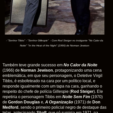
- "Senhor Tibbs" - "Senhor Gillespie" - Com Rod Steiger no instigante "No Calor da
Noite" "In the Heat of the Night" (1966) de Norman Jewison
Também teve grande sucesso em
No Calor da Noite
(1966) de
Norman Jewison
, protagonizando uma cena
emblemática, em que seu personagem, o Detetive Virgil
Tibbs, é esbofeteado na cara por um político local, e
responde igualmente com um tapa na cara, ganhando o
respeito do chefe de polícia Gillespie (
Rod Steiger
). Ele
repetiria o personagem Tibbs em
Noite Sem Fim
(1970)
de
Gordon Douglas
e,
A Organização
(1971) de
Don
Medford
, sendo o primeiro policial negro de destaque das
telas, antecipando
Shaft
, que só surgiria em 1971, na