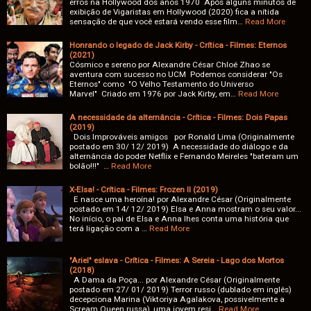
erros na Hollywood dos anos 1970 Após alguns minutos de
exibição de Vigaristas em Hollywood (2020) fica a nítida
sensação de que você estará vendo esse film…
Read More
Honrando o legado de Jack Kirby - Crítica - Filmes: Eternos
(2021)
Cósmico e sereno por Alexandre César Chloé Zhao se
aventura com sucesso no UCM Podemos considerar "Os
Eternos" como "O Velho Testamento do Universo
Marvel" Criado em 1976 por Jack Kirby, em…
Read More
A necessidade da alternância - Crítica - Filmes: Dois Papas
(2019)
Dois Improváveis amigos por Ronald Lima (Originalmente
postado em 30/ 12/ 2019) A necessidade do diálogo e da
alternância do poder Netflix e Fernando Meireles "bateram um
bolão!!!" …
Read More
X-Elsa! - Crítica - Filmes: Frozen II (2019)
E nasce uma heroína! por Alexandre César (Originalmente
postado em 14/ 12/ 2019) Elsa e Anna mostram o seu valor...
No início, o pai de Elsa e Anna lhes conta uma história que
terá ligação com a …
Read More
"Ariel" eslava - Crítica - Filmes: A Sereia - Lago dos Mortos
(2018)
A Dama da Poça... por Alexandre César (Originalmente
postado em 27/ 01/ 2019) Terror russo (dublado em inglês)
decepciona Marina (Viktoriya Agalakova, possivelmente a
Scream Queen russa), uma jovem resi…
Read More