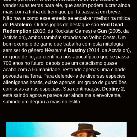
vender suas terras para ele, que assim poderá lucrar ainda
mais com a linha de trem que por lá passará em breve.
Não havia como esse enredo se encaixar melhor na mítica
do
Pistoleiro
. Outros jogos de destaque são
Red Dead
Redemption
(2010, da Rockstar Games) e
Gun
(2005, da
Activision), ambos também situados no Velho Oeste. Um
bom exemplo de game que trabalha com esta mitologia
sem ser do gênero
Western
é
Destiny
(2014, da Actvision),
um jogo de ficção-científica pós-apocalíptico que se passa
700 anos no futuro, depois que um cataclismo quase
acaba com a Humanidade, restando apenas uma cidade
povoada na Terra. Para defendê-la de diversas espécies
alienígenas hostis, existe apenas um grupo de guardiões
com suas armas especiais. Sua continuação,
Destiny 2,
está saindo agora e parece ser ainda mais envolvente,
subindo um degrau a mais no estilo.