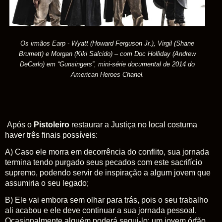
Os irmãos Earp - Wyatt (Howard Ferguson Jr.), Virgil (Shane
Brumett) e Morgan (Kiki Salcido) – com Doc Holliday (Andrew
DeCarlo) em “Gunsingers”, mini-série documental de 2014 do
American Heroes Chanel.
Após o
Pistoleiro
restaurar a Justiça no local costuma
haver três finais possíveis:
A) Caso ele morra em decorrência do conflito, sua jornada
termina tendo purgado seus pecados com este sacrifício
supremo, podendo servir de inspiração a algum jovem que
assumiria o seu legado;
B) Ele vai embora sem olhar para trás, pois o seu trabalho
ali acabou e ele deve continuar a sua jornada pessoal.
Ocasionalmente alguém poderá segui-lo: um jovem órfão,