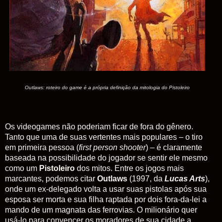
Outlaws: roteiro do game é a própria definição da mitologia do Pistoleiro
Os videogames não poderiam ficar de fora do gênero.
Tanto que
uma de suas vertentes mais populares – o tiro
em primeira pessoa (
first person shooter
) – é claramente
baseada na possibilidade do jogador se sentir ele mesmo
como um
Pistoleiro
dos mitos. Entre os jogos mais
marcantes, podemos citar
Outlaws
(1997, da
Lucas Arts
),
onde um ex-delegado volta a usar suas pistolas após sua
esposa ser morta e sua filha raptada por dois fora-da-lei a
mando de um magnata das ferrovias. O milionário quer
usá-lo para convencer os moradores de sua cidade a