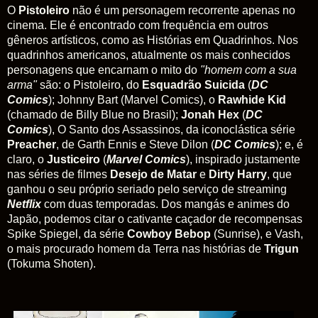
O
Pistoleiro
não é um personagem recorrente apenas no
cinema. Ele é encontrado com frequência em outros
gêneros artísticos, como as Histórias em Quadrinhos. Nos
quadrinhos americanos, atualmente os mais conhecidos
personagens que encarnam o mito do
"homem com a sua
arma"
são: o Pistoleiro, do
Esquadrão Suicida
(
DC
Comics
); Johnny Bart (Marvel Comics), o
Rawhide Kid
(chamado de Billy Blue no Brasil);
Jonah Hex
(
DC
Comics
), O Santo dos Assassinos, da iconoclástica série
Preacher
, de Garth Ennis e Steve Dilon (
DC
Comics
); e, é
claro, o
Justiceiro
(
Marvel Comics
), inspirado justamente
nas séries de filmes
Desejo de Matar
e
Dirty Harry
, que
ganhou o seu próprio seriado pelo serviço de streaming
Netflix
com duas temporadas. Dos mangás e animes do
Japão, podemos citar o cativante caçador de recompensas
Spike Spiegel, da série
Cowboy Bebop
(Sunrise), e Vash,
o mais procurado homem da Terra nas histórias de
Trigun
(Tokuma Shoten).