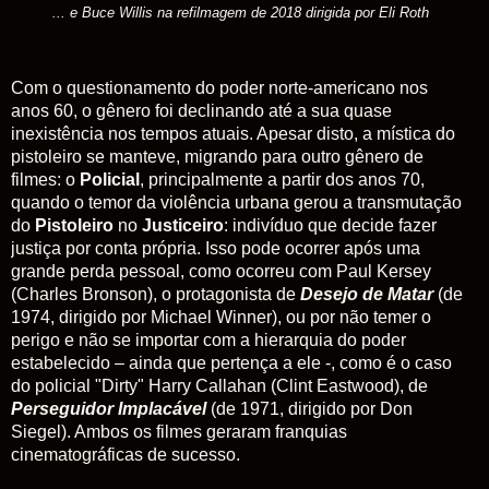
...
e Buce Willis na refilmagem de 2018 dirigida por Eli Roth
Com o questionamento do poder norte-americano nos
anos 60, o gênero foi declinando até a sua quase
inexistência nos tempos atuais. Apesar disto, a mística do
pistoleiro se manteve, migrando para outro gênero de
filmes: o
Policial
, principalmente a partir dos anos 70,
quando o temor da violência urbana gerou a transmutação
do
Pistoleiro
no
Justiceiro
: indivíduo que decide fazer
justiça por conta própria. Isso pode ocorrer após uma
grande perda pessoal, como ocorreu com Paul Kersey
(Charles Bronson), o protagonista de
Desejo de Matar
(de
1974, dirigido por Michael Winner), ou por não temer o
perigo e não se importar com a hierarquia do poder
estabelecido – ainda que pertença a ele -, como é o caso
do policial "Dirty" Harry Callahan (Clint Eastwood), de
Perseguidor Implacável
(de 1971, dirigido por Don
Siegel). Ambos os filmes geraram franquias
cinematográficas de sucesso.