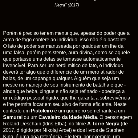
Negra"
(2017)
Porém é preciso ter em mente que, apesar do poder que a
arma de fogo confere ao indivíduo, isso não é o bastante.
O fato de poder ser manuseada por qualquer um lhe dá
uma falsa, porém persistente, aura divina, como se aquele
que portasse uma delas se tornasse automaticamente
invencível. Para ser um herói mítico de fato, o indivíduo
deverá ter algo que o diferencie de um mero atirador de
balas, de um capanga qualquer. Alguém que seja um
mestre no manejo de seu instrumento de batalha e que -
ainda que beba, xingue e não seja refinado - obedeça a
um código pessoal rígido, que lhe garanta a sobrevivência
e lhe permita focar em seu alvo de forma eficiente. Neste
contexto um
Pistoleiro
é um guerreiro semelhante a um
Samurai
ou um
Cavaleiro da Idade Média
. O personagem
Roland Deschain (Idris Elba), no filme
A Torre Negra
(de
2017, dirigido por Nikolaj Arcel) e dos livros de Stephen
King, é uma boa referência. Ele tem, por exemplo, um