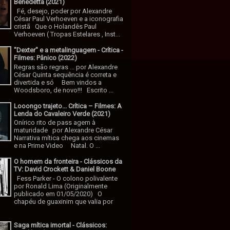
Benedetta (2021)
Fé, desejo, poder por Alexandre
César Paul Verhoeven e a iconografia
cristã Que o Holandês Paul
Verhoeven ( Tropas Estelares , Inst...
"Dexter" e a metalinguagem - Crítica -
Filmes: Pânico (2022)
Regras são regras ... por Alexandre
César Quinta sequência é correta e
divertida e só Bem vindos a
Woodsboro, de novo!!! Escrito ...
Looongo trajeto... Crítica – Filmes: A
Lenda do Cavaleiro Verde (2021)
Onírico rito de pass agem à
maturidade por Alexandre César
Narrativa mítica chega aos cinemas
e na Prime Video Natal. O ...
O homem da fronteira - Clássicos da
TV: David Crockett & Daniel Boone
Fess Parker - O colono polivalente
por Ronald Lima (Originalmente
publicado em 01/05/2020) O
chapéu de guaxinim que valia por
Saga mítica imortal - Clássicos: