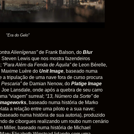
"Era do Gelo"
ontra Alienígenas”
de Frank Balson, do
Blur
e Steven Lewis que nos mostra fazendeiros
s;
“Para Além da Fenda de Áquila”
de Leon Bérelle,
e Maxime Luère do
Unit Image
, baseado numa
de a tripulação de uma nave fora de curso procura
 Pescaria”
de Damian Nenow, do
Platige Image
e Joe Lansdale, onde após a quebra de seu carro
uma “viagem” surreal;
“13, Número da Sorte”
de
 Imageworks
, baseado numa história de Marko
lata a relação entre uma piloto e a sua nave;
(baseado numa história de sua autoria), produzido
ndo de ciborgues realizando um roubo num cenário
m Miller, baseado numa história de Michael
Mary Elisabeth Winstead lidando com uma