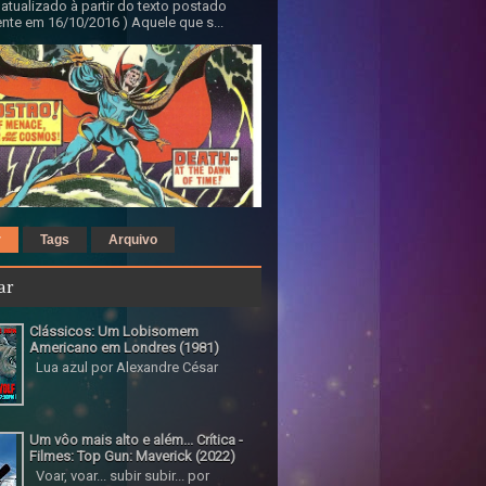
 atualizado à partir do texto postado
nte em 16/10/2016 ) Aquele que s...
r
Tags
Arquivo
ar
Clássicos: Um Lobisomem
Americano em Londres (1981)
Lua azul por Alexandre César
Um vôo mais alto e além... Crítica -
Filmes: Top Gun: Maverick (2022)
Voar, voar... subir subir... por