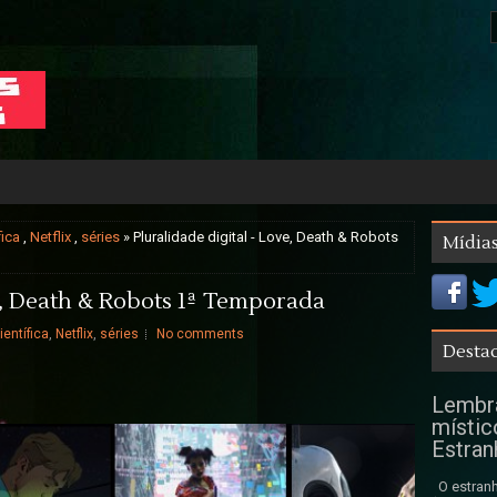
fica
,
Netflix
,
séries
» Pluralidade digital - Love, Death & Robots
Mídias
ve, Death & Robots 1ª Temporada
ientífica
,
Netflix
,
séries
No comments
Destaq
Lembra
místic
Estran
O estranh