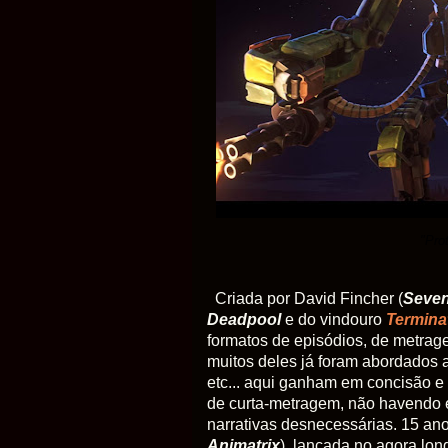
"Pro
Criada por David Fincher (
Seve
Deadpool
e do vindouro
Termina
formatos de episódios, de metrage
muitos deles já foram abordados a
etc... aqui ganham em concisão e 
de curta-metragem, não havendo e
narrativas desnecessárias. 15 a
Animatrix
), lançada no agora lo