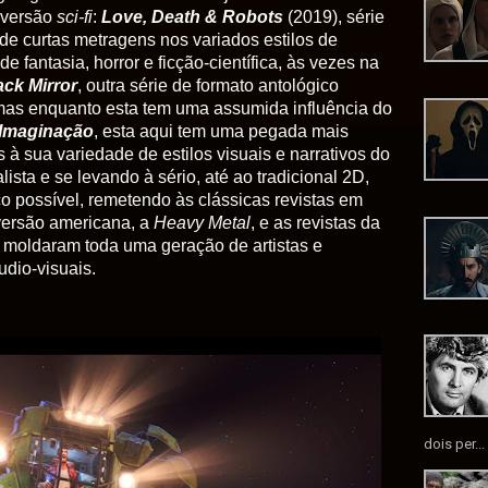
 versão
sci-fi
:
Love, Death & Robots
(2019), série
e curtas metragens nos variados estilos de
fantasia, horror e ficção-científica, às vezes na
ack
Mirror
, outra série de formato antológico
mas enquanto esta tem uma assumida influência do
 Imaginação
, esta aqui tem uma pegada mais
 à sua variedade de estilos visuais e narrativos do
alista e se levando à sério, até ao tradicional 2D,
co possível, remetendo às clássicas revistas em
versão americana, a
Heavy Metal
, e as revistas da
e moldaram toda uma geração de artistas e
udio-visuais.
dois per...