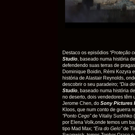
Destaco os episódios
“Proteção c
Studio
, baseado numa história d
defendendo suas terras de praga
Dominique Boidin, Rémi Kozyra 
história de Alastair Reynolds, on
descobrir o seu paradeiro;
“Dia de
Studio
, baseado numa história d
no deserto, dois vendedores têm 
Jerome Chen, do
Sony Pictures
Kloos, que num conto de guerra re
“Ponto Cego”
de Vitaliy Sushhko 
por Elena Volk,onde temos um ba
tipo Mad Max;
“Era do Gelo”
de Ti
Swanwick, temos Topher Grace e 