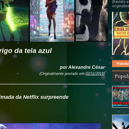
(Revisto e
originalme
igo da tela azul
Popula
por Alexandre César
(Originalmente postado em
02/11/2019
)
Popul
imada da Netflix surpreende