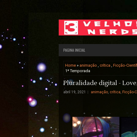
PAGINA INICIAL
Home
»
animação
,
crítica
,
Ficção-Cientí
1ª Temporada
Pluralidade digital - Lo
abril 19, 2021
animação
,
crítica
,
Ficção-C