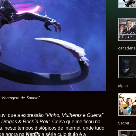
canadense
algun...
A Vantagem de Sonnie"
ouvi que a expressão
“Vinho, Mulheres e Guerra”
 Drogas & Rock´n Roll”
. Coisa que me ficou na
Secret...
 neste tempos distópicos de internet, onde tudo
rge agora na
Netflix
a série cujo título é a