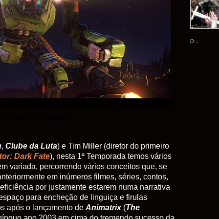
p...
teção contra Alienígenas"
n
,
Clube da Luta
) e Tim Miller (diretor do primeiro
tor: Dark Fate
), nesta 1ª Temporada temos vários
m variada, percorrendo vários conceitos que, se
nteriormente em inúmeros filmes, séries, contos,
eficiência por justamente estarem numa narrativa
spaço para encheção de linguiça e firulas
nos após o lançamento de
Animatrix
(
The
ngínquo ano 2003 em cima do tremendo sucesso da