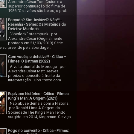
Alexandre César Tom Cruise e a
superior continuação do filme de
1986 “Os aviões são belos, o prob...
Forçado? Sim. Inviável? Não!!! -
Resenha - Séries: Os Mistérios do
Detetive Murdoch
"Sherlock" steampunk por
Alexandre César (Originalmente
postado em 21/ 03/ 2019) Série
 surpreende pela abordage...
Com vocês, o detetive!!! - Crítica –
Filmes: O Batman (2022)
A volta triunfal do Morcego por
Alexandre César Matt Reeves
prioriza o conceito à frente da
interpretação Obs : texto com
Equívoco histórico - Crítica - Filmes:
King´s Man: A Origem (2021)
Não abuse demais com a História.
por Ronald Lima A Origem da
Sociedade The King's Man Tendo
surgido em 2014, Kingsman: Serviço
Fogo no convento - Crítica - Filmes: