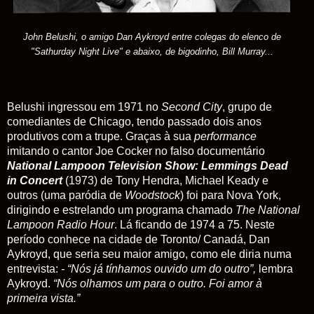
John Belushi, o amigo Dan Aykroyd entre colegas do elenco de
"Sathurday Night Live" e abaixo, de bigodinho, Bill Murray...
Belushi ingressou em 1971 no
Second
City
, grupo de
comediantes de Chicago, tendo passado dois anos
produtivos com a trupe. Graças à sua
performance
imitando o cantor Joe Cocker no falso documentário
National Lampoon Television Show: Lemmings Dead
in Concert
(1973) de Tony Hendra, Michael Keady e
outros (uma paródia de
Woodstock
) foi para Nova York,
dirigindo e estrelando um programa chamado
The
National
Lampoon
Radio
Hour
. Lá ficando de 1974 a 75. Neste
período conhece na cidade de Toronto/ Canadá, Dan
Aykroyd, que seria seu maior amigo, como ele diria numa
entrevista:
- “Nós já tínhamos ouvido um do outro”,
lembra
Aykroyd.
“Nós olhamos um para o outro. Foi amor à
primeira vista.”