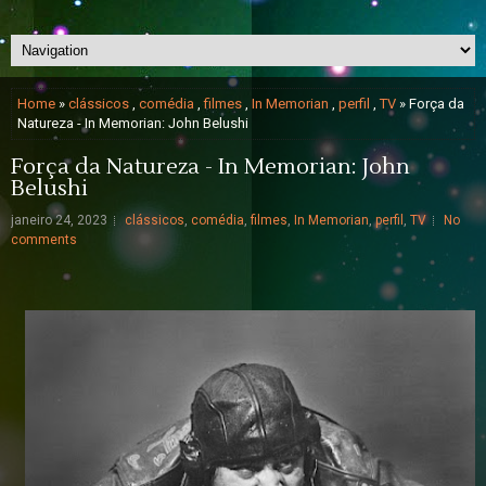
Home
»
clássicos
,
comédia
,
filmes
,
In Memorian
,
perfil
,
TV
» Força da
Natureza - In Memorian: John Belushi
Força da Natureza - In Memorian: John
Belushi
janeiro 24, 2023
clássicos
,
comédia
,
filmes
,
In Memorian
,
perfil
,
TV
No
comments