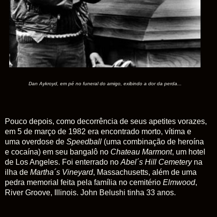
Dan Aykroyd, em pé no funeral do amigo, exibindo a dor da perda...
Pouco depois, como decorrência de seus apetites vorazes,
em 5 de março de 1982 era encontrado morto, vítima e
uma overdose de
Speedball
(uma combinação de heroína
e cocaína) em seu bangalô no
Chateau Marmont
, um hotel
de Los Angeles. Foi enterrado no
Abel´s
Hill
Cemetery
na
ilha de
Martha´s Vineyard
, Massachusetts, além de uma
pedra memorial feita pela família no cemitério
Elmwood
,
River Groove, Illinois. John Belushi tinha 33 anos.