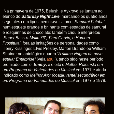
Na primavera de 1975, Belushi e Aykroyd se juntam ao
elenco do
Saturday
Night
Live
, marcando os quatro anos
seguintes com tipos memoráveis como ‘
Samurai Futaba’
,
num esquete grande e brilhante com espadas de samurai
e rosquinhas de chocolate; também criou e interpretou
‘
Super Bass-o-Matic 76’
, ‘
Fred Garvin, o
Homem
Prostituta’
, fora as imitações de personalidades como
Henry Kissinger, Elvis Presley, Marlon Brando ou William
Shatner no antológico quadro
“A última viagem da nave
estelar Enterprise”
(veja
aqui
), tendo sido neste período
premiado com o
Emmy
, e eleito o
Melhor
Roteirista
em
um
Programa
de
Variedades
ou
Musical
em 1977 e ainda
indicado como
Melhor
Ator
(coadjuvante/ secundário)
em
um Programa de Variedades ou Musical
em 1977 e 1978.