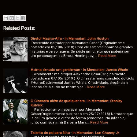
Related Posts:
Diretor Macho-Alfa - In Memorian: John Huston
Destemido narrador por Alexandre César (Originalmente
postado em 05/ 08/ 2018) Com ele sempre tínhamos grandes
histórias e personagens Se existe um diretor que poderia ser
um personagem de Ernest Heminguay, …
Read More
Acima de tudo um gentleman - In Memorian: James Whale
Genialmente malditopor Alexandre César(Originalmente
postado em 07/ 05/ 2019 ) O cineasta mais completo do ciclo
#HorrorDaUniversal James Whale: Criatividade, elegância e
iconoclastia, tudo no mesmo pa…
Read More
O Cineasta além de qualquer era - In Memorian: Stanley
Kubrick
Perfeccionismo inabalável por Alexandre
César(Originalmente publicado em 25/07/2018) Narrador que
ia de um gênero a outro de forma primorosa Na infância,
junto com sua irmã Barbara Mary.…
Read More
Talento de pai para filho - In Memorian: Lon Chaney Jr.
Filho de monstro, monstro é... por Alexandre