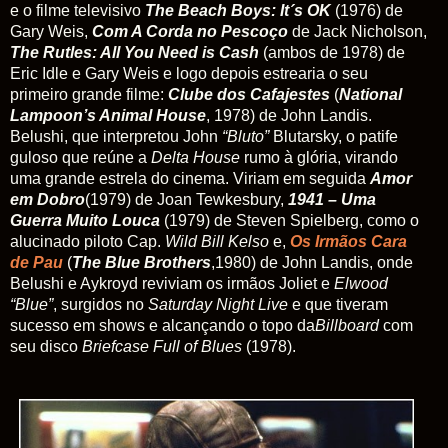
e o filme televisivo
The Beach Boys: It´s OK
(1976) de
Gary Weis,
Com A Corda no Pescoço
de Jack Nicholson,
The Rutles: All You Need is Cash
(ambos de 1978) de
Eric Idle e Gary Weis e logo depois estrearia o seu
primeiro grande filme:
Clube
dos
Cafajestes
(
National
Lampoon’s
Animal
House
, 1978) de John Landis.
Belushi, que interpretou John
“Bluto”
Blutarsky, o patife
guloso que reúne a
Delta
House
rumo à glória, virando
uma grande estrela do cinema. Viriam em seguida
Amor
em
Dobro
(1979) de Joan Tewkesbury,
1941 – Uma
Guerra Muito Louca
(1979) de Steven Spielberg, como o
alucinado piloto Cap.
Wild Bill Kelso
e,
Os Irmãos Cara
de Pau
(
The Blue Brother
s
,1980) de John Landis, onde
Belushi e Aykroyd reviviam os irmãos Joliet e
Elwood
“Blue”
, surgidos no
Saturday Night Live
e que tiveram
sucesso em shows e alcançando o topo da
Billboard
com
seu disco
Briefcase Full of Blues
(1978).