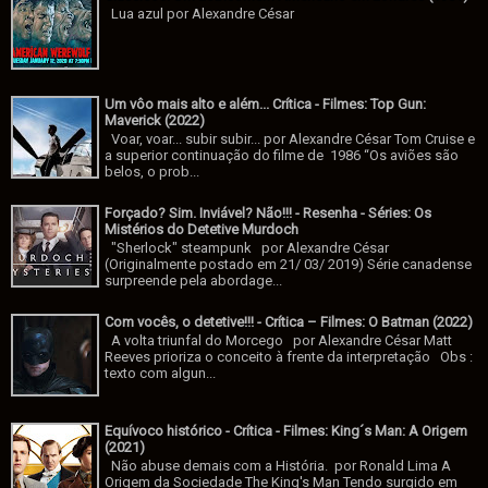
Lua azul por Alexandre César
Um vôo mais alto e além... Crítica - Filmes: Top Gun:
Maverick (2022)
Voar, voar... subir subir... por Alexandre César Tom Cruise e
a superior continuação do filme de 1986 “Os aviões são
belos, o prob...
Forçado? Sim. Inviável? Não!!! - Resenha - Séries: Os
Mistérios do Detetive Murdoch
"Sherlock" steampunk por Alexandre César
(Originalmente postado em 21/ 03/ 2019) Série canadense
surpreende pela abordage...
Com vocês, o detetive!!! - Crítica – Filmes: O Batman (2022)
A volta triunfal do Morcego por Alexandre César Matt
Reeves prioriza o conceito à frente da interpretação Obs :
texto com algun...
Equívoco histórico - Crítica - Filmes: King´s Man: A Origem
(2021)
Não abuse demais com a História. por Ronald Lima A
Origem da Sociedade The King's Man Tendo surgido em