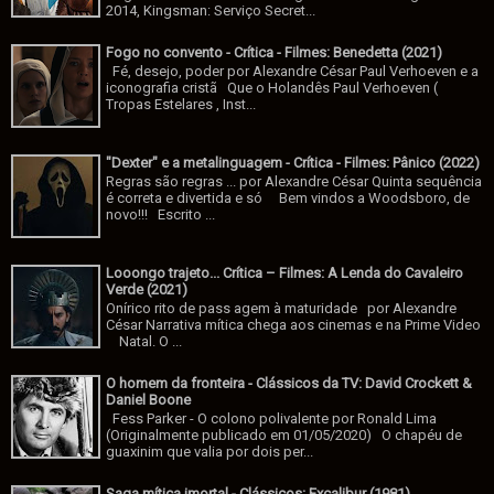
2014, Kingsman: Serviço Secret...
Fogo no convento - Crítica - Filmes: Benedetta (2021)
Fé, desejo, poder por Alexandre César Paul Verhoeven e a
iconografia cristã Que o Holandês Paul Verhoeven (
Tropas Estelares , Inst...
"Dexter" e a metalinguagem - Crítica - Filmes: Pânico (2022)
Regras são regras ... por Alexandre César Quinta sequência
é correta e divertida e só Bem vindos a Woodsboro, de
novo!!! Escrito ...
Looongo trajeto... Crítica – Filmes: A Lenda do Cavaleiro
Verde (2021)
Onírico rito de pass agem à maturidade por Alexandre
César Narrativa mítica chega aos cinemas e na Prime Video
Natal. O ...
O homem da fronteira - Clássicos da TV: David Crockett &
Daniel Boone
Fess Parker - O colono polivalente por Ronald Lima
(Originalmente publicado em 01/05/2020) O chapéu de
guaxinim que valia por dois per...
Saga mítica imortal - Clássicos: Excalibur (1981)