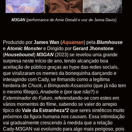
M3GAN
(
performance de Amie Donald e
voz de Jenna Davis)
Produzido por
James Wan
(
Aquaman
) pela
Blumhouse
e
Atomic Monster
e Dirigido por
Gerard Jhonstone
(
Housebound
)
M3GAN
(2023) se revelou uma grande
surpresa neste início de ano, tendo alcançado boa
aceitação de público graças ao hype das redes sociais,
que viralizaram os memes da bonequinha dançando e
interagindo com Cady, se firmando como a legítima
herdeira de
Chuck
,
o Brinquedo Assassino
(que já não tem
o mesmo fôlego),
Anabelle
e (por que não?)
o
Exterminador do Futuro
, referendando-se com estes em
vários momentos do filme, sabendo se valer do arrepio
típico do
Vale da Estranheza
*2
que seres sintéticos muito
próximos da figura humana nos causam. Essa intimidação
vai gradualmente crescendo à medida que a relação
Cady-M3GAN vai evoluindo para algo mais perigoso, pois