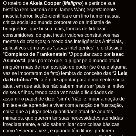
O roteiro de
Akela Cooper
(
Maligno
) a partir de sua
história (em parceria com James Wan) espertamente
mescla horror, ficção-científica e um fino humor na sua
crítica social ao mundo corporativo da indústria de
brinquedos, que busca mais, formas de fidelizar
consumidores, do que, incutir valores construtivos nas
mentes da crianças; o medo das Inteligências Artificiais,
aplicativos como os as ‘casas inteligentes’, e o clássico
“
Complexo de Frankenstein
”
*3
popularizado por
Isaac
Asimov
*4
, pois parece que, a julgar pelo mundo atual,
ninguém mais de real posição de poder (se é que alguma
vez se importaram de fato) lembra do conceito das “
3 Leis
da Robótica
”
*5
, além de apontar para o momento social
atual, em que adultos não sabem mais ser ‘pais’ e ‘mães’
de seus filhos, tendo cada vez mais dificuldades de
assumir o papel de dizer ’sim’ e ‘não’ e impor a noção de
limites e de aprender a viver com a noção de frustração,
coisa que a julgar pela quantidade atual de adultos
mimados, que querem ter suas necessidades atendidas
imediatamente, e não sabem lidar com coisas básicas
como ‘esperar a vez’, e quando têm filhos, preferem