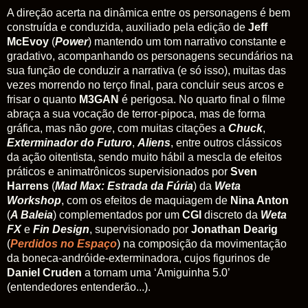
A direção acerta na dinâmica entre os personagens é bem
construída e conduzida, auxiliado pela edição de
Jeff
McEvoy
(
Power
) mantendo um tom narrativo constante e
gradativo, acompanhando os personagens secundários na
sua função de conduzir a narrativa (e só isso), muitas das
vezes morrendo no terço final, para concluir seus arcos e
frisar o quanto
M3GAN
é perigosa. No quarto final o filme
abraça a sua vocação de terror-pipoca, mas de forma
gráfica, mas não
gore
, com muitas citações a
Chuck
,
Exterminador do Futuro
,
Aliens
, entre outros clássicos
da ação oitentista, sendo muito hábil a mescla de efeitos
práticos e animatrônicos supervisionados por
Sven
Harrens
(
Mad Max: Estrada da Fúria
) da
Weta
Workshop
, com os efeitos de maquiagem de
Nina Anton
(
A Baleia
) complementados por um
CGI
discreto da
Weta
FX
e
Fin Design
, supervisionado por
Jonathan Dearig
(
Perdidos no Espaço
) na composição da movimentação
da boneca-andróide-exterminadora, cujos figurinos de
Daniel Cruden
a tornam uma ‘Amiguinha 5.0’
(entendedores entenderão...).