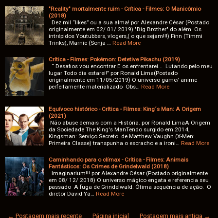
"Reality" mortalmente ruim - Crítica - Filmes: O Manicômio
(2018)
Dez mil “likes” ou a sua alma! por Alexandre César (Postado
originalmente em 02/ 01/ 2019) "Big Brother" do além Os
intrépidos Youtubbers, vlogers,( o que sejam!!!) Finn (Timmi
Trinks), Marnie (Sonja …
Read More
Crítica - Filmes: Pokémon: Detetive Pikachu (2019)
“ Desafios vou encontrar E os enfrentarei... Lutando pelo meu
lugar Todo dia estarei!” por Ronald Lima(Postado
originalmente em 11/05/2019) O universo game/ anime
perfeitamente materializado Obs…
Read More
Equívoco histórico - Crítica - Filmes: King´s Man: A Origem
(2021)
Não abuse demais com a História. por Ronald LimaA Origem
da Sociedade The King's ManTendo surgido em 2014,
Kingsman: Serviço Secreto de Matthew Vaughn (X-Men:
Primeira Classe) transpunha o escracho e a ironi…
Read More
Caminhando para o clímax - Crítica - Filmes: Animais
Fantásticos: Os Crimes de Grindelwald (2018)
Imaginarium!!! por Alexandre César (Postado originalmente
em 08/ 12/ 2018) O universo mágico engata e referencia seu
passado A fuga de Grindelwald. Ótima sequência de ação. O
diretor David Ya…
Read More
← Postagem mais recente
Página inicial
Postagem mais antiga →