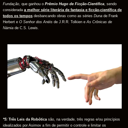
Fundação
, que ganhou o
Prêmio Hugo de Ficção-Científica
, sendo
considerada
a melhor série literária de fantasia e ficção-científica de
todos os tempos
desbancando obras como as séries
Duna
de Frank
Herbert e
O Senhor dos Anéis
de J.R.R. Tolkien e
As Crônicas de
Nárnia
de C.S. Lewis.
*5:
Três Leis da Robótica
são, na verdade, três regras e/ou princípios
idealizados por Asimov a fim de permitir o controle e limitar os