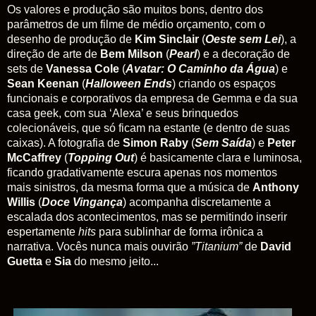
Os valores e produção são muitos bons, dentro dos
parâmetros de um filme de médio orçamento, com o
desenho de produção de
Kim Sinclair
(
Oeste sem Lei
), a
direção de arte de
Bem Milson
(
Pearl
) e a decoração de
sets de
Vanessa Cole
(
Avatar: O Caminho da Água
) e
Sean Keenan
(
Halloween Ends
) criando os espaços
funcionais e corporativos da empresa de Gemma e da sua
casa geek, com sua ‘Alexa’ e seus brinquedos
colecionáveis, que só ficam na estante (e dentro de suas
caixas). A fotografia de
Simon Raby
(
Sem Saída
) e
Peter
McCaffrey
(
Topping Out
) é basicamente clara e luminosa,
ficando gradativamente escura apenas nos momentos
mais sinistros, da mesma forma que a música de
Anthony
Willis
(
Doce Vingança
) acompanha discretamente a
escalada dos acontecimentos, mas se permitindo inserir
espertamente
hits
para sublinhar de forma irônica a
narrativa. Vocês nunca mais ouvirão
”Titanium”
de
David
Guetta
e
Sia
do mesmo jeito...