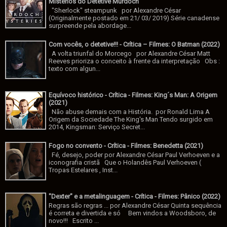
Mistérios do Detetive Murdoch
"Sherlock" steampunk por Alexandre César
(Originalmente postado em 21/ 03/ 2019) Série canadense
surpreende pela abordage...
Com vocês, o detetive!!! - Crítica – Filmes: O Batman (2022)
A volta triunfal do Morcego por Alexandre César Matt
Reeves prioriza o conceito à frente da interpretação Obs :
texto com algun...
Equívoco histórico - Crítica - Filmes: King´s Man: A Origem
(2021)
Não abuse demais com a História. por Ronald Lima A
Origem da Sociedade The King's Man Tendo surgido em
2014, Kingsman: Serviço Secret...
Fogo no convento - Crítica - Filmes: Benedetta (2021)
Fé, desejo, poder por Alexandre César Paul Verhoeven e a
iconografia cristã Que o Holandês Paul Verhoeven (
Tropas Estelares , Inst...
"Dexter" e a metalinguagem - Crítica - Filmes: Pânico (2022)
Regras são regras ... por Alexandre César Quinta sequência
é correta e divertida e só Bem vindos a Woodsboro, de
novo!!! Escrito ...