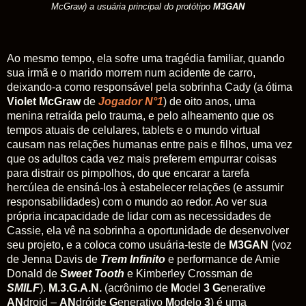
McGraw) a usuária principal do protótipo
M3GAN
Ao mesmo tempo, ela sofre uma tragédia familiar, quando
sua irmã e o marido morrem num acidente de carro,
deixando-a como responsável pela sobrinha Cady (a ótima
Violet McGraw
de
Jogador N°1
) de oito anos, uma
menina retraída pelo trauma, e pelo alheamento que os
tempos atuais de celulares, tablets e o mundo virtual
causam nas relações humanas entre pais e filhos, uma vez
que os adultos cada vez mais preferem empurrar coisas
para distrair os pimpolhos, do que encarar a tarefa
hercúlea de ensiná-los à estabelecer relações (e assumir
responsabilidades) com o mundo ao redor. Ao ver sua
própria incapacidade de lidar com as necessidades de
Cassie, ela vê na sobrinha a oportunidade de desenvolver
seu projeto, e a coloca como usuária-teste de
M3GAN
(voz
de Jenna Davis de
Trem Infinito
e performance de Amie
Donald de
Sweet Tooth
e Kimberley Crossman de
SMILF
).
M.3.G.A.N.
(acrônimo de
M
odel
3 G
enerative
AN
droid –
AN
dróide
G
enerativo
M
odelo
3
) é uma