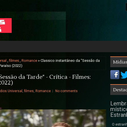
rsal
,
filmes
,
Romance
» Classico instantâneo da "Sessão da
Mídias
 Paraíso (2022)
essão da Tarde" - Crítica - Filmes:
2022)
Destaq
dios Universal
,
filmes
,
Romance
No comments
Lembra
místic
Estran
O estranh