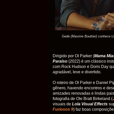
Gede (Maxime Bouttier) conhece
L
Dirigido por Ol Parker (
Mama Mia
Paraíso
(2022) é um clássico ins
com Rock Hudson e Doris Day q
agradável, leve e divertido.
O roteiro de Ol Parker e Daniel P
gênero, havendo encontros e dese
amizades renovadas e lindas paisa
fotografia de Ole Bratt Birkeland (
visuais de
Lola Visual Effects
sup
Furiosos 9
) faz boas composiçõe