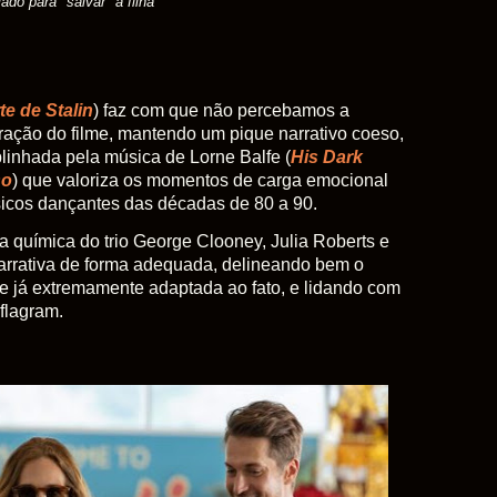
lado para "salvar" a filha
te de Stalin
) faz com que não percebamos a
ação do filme, mantendo um pique narrativo coeso,
linhada pela música de Lorne Balfe (
His Dark
so
) que valoriza os momentos de carga emocional
sicos dançantes das décadas de 80 a 90.
 a química do trio George Clooney, Julia Roberts e
arrativa de forma adequada, delineando bem o
 e já extremamente adaptada ao fato, e lidando com
flagram.