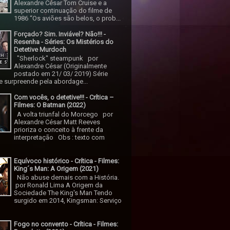
Alexandre César Tom Cruise e a
superior continuação do filme de
1986 “Os aviões são belos, o prob...
Forçado? Sim. Inviável? Não!!! -
Resenha - Séries: Os Mistérios do
Detetive Murdoch
"Sherlock" steampunk por
Alexandre César (Originalmente
postado em 21/ 03/ 2019) Série
 surpreende pela abordage...
Com vocês, o detetive!!! - Crítica –
Filmes: O Batman (2022)
A volta triunfal do Morcego por
Alexandre César Matt Reeves
prioriza o conceito à frente da
interpretação Obs : texto com
Equívoco histórico - Crítica - Filmes:
King´s Man: A Origem (2021)
Não abuse demais com a História.
por Ronald Lima A Origem da
Sociedade The King's Man Tendo
surgido em 2014, Kingsman: Serviço
Fogo no convento - Crítica - Filmes: