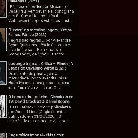
Benedetta (2021)
Fé, desejo, poder por Alexandre
César Paul Verhoeven e a iconografia
cristã Que o Holandês Paul
Verhoeven ( Tropas Estelares , Inst...
"Dexter" e a metalinguagem - Crítica -
Filmes: Pânico (2022)
Regras são regras ... por Alexandre
César Quinta sequência é correta e
divertida e só Bem vindos a
Woodsboro, de novo!!! Escrito ...
Looongo trajeto... Crítica – Filmes: A
Lenda do Cavaleiro Verde (2021)
Onírico rito de pass agem à
maturidade por Alexandre César
Narrativa mítica chega aos cinemas
e na Prime Video Natal. O ...
O homem da fronteira - Clássicos da
TV: David Crockett & Daniel Boone
Fess Parker - O colono polivalente
por Ronald Lima (Originalmente
publicado em 01/05/2020) O
chapéu de guaxinim que valia por
Saga mítica imortal - Clássicos: