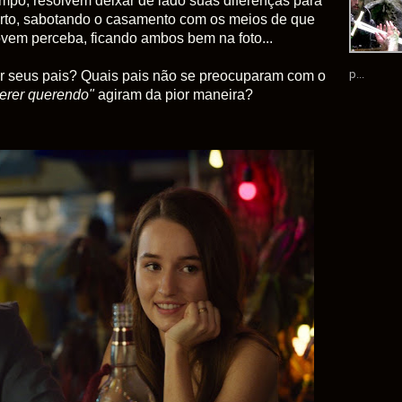
empo, resolvem deixar de lado suas diferenças para
certo, sabotando o casamento com os meios de que
vem perceba, ficando ambos bem na foto...
p...
 seus pais? Quais pais não se preocuparam com o
erer querendo"
agiram da pior maneira?