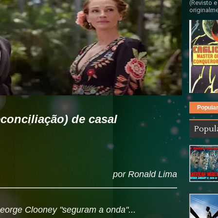
(Revisto e
originalme
Popula
econciliação) de casal
Popul
por Ronald Lima
George Clooney "seguram a onda"...