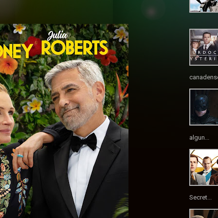
canadense
algun...
Secret...