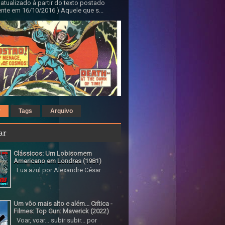
 atualizado à partir do texto postado
nte em 16/10/2016 ) Aquele que s...
r
Tags
Arquivo
ar
Clássicos: Um Lobisomem
Americano em Londres (1981)
Lua azul por Alexandre César
Um vôo mais alto e além... Crítica -
Filmes: Top Gun: Maverick (2022)
Voar, voar... subir subir... por