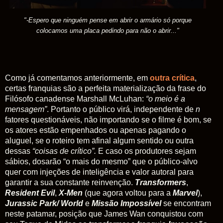
"-Espero que ninguém pense em abrir o armário só porque
colocamos uma placa pedindo para não o abrir..."
Como já comentamos anteriormente, em
outra
crítica
,
certas franquias são a perfeita materialização da frase do
Filósofo canadense Marshall McLuhan:
“o meio é a
mensagem”
. Portanto o público virá, independente de
n
fatores questionáveis, não importando se o filme é bom, se
os atores estão empenhados ou apenas pagando o
aluguel, se o roteiro tem afinal algum sentido ou outra
dessas
“coisas de crítico”.
E caso os produtores sejam
sábios, dosarão “o mais do mesmo” que o público-alvo
quer com injeções de inteligência e valor autoral para
garantir a sua constante reinvenção.
Transformers
,
Resident Evil
,
X-Men
(que agora voltou para a
Marvel
),
Jurassic Park/
World
e
Missão Impossível
se encontram
neste patamar, posição que
James Wan conquistou com