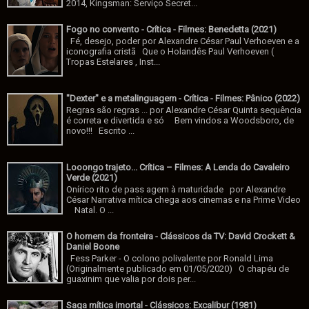
2014, Kingsman: Serviço Secret...
Fogo no convento - Crítica - Filmes: Benedetta (2021)
Fé, desejo, poder por Alexandre César Paul Verhoeven e a
iconografia cristã Que o Holandês Paul Verhoeven (
Tropas Estelares , Inst...
"Dexter" e a metalinguagem - Crítica - Filmes: Pânico (2022)
Regras são regras ... por Alexandre César Quinta sequência
é correta e divertida e só Bem vindos a Woodsboro, de
novo!!! Escrito ...
Looongo trajeto... Crítica – Filmes: A Lenda do Cavaleiro
Verde (2021)
Onírico rito de pass agem à maturidade por Alexandre
César Narrativa mítica chega aos cinemas e na Prime Video
Natal. O ...
O homem da fronteira - Clássicos da TV: David Crockett &
Daniel Boone
Fess Parker - O colono polivalente por Ronald Lima
(Originalmente publicado em 01/05/2020) O chapéu de
guaxinim que valia por dois per...
Saga mítica imortal - Clássicos: Excalibur (1981)