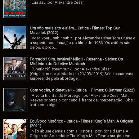
Lua azul por Alexandre César
Um vôo mais alto e além... Crítica - Filmes: Top Gun:
Maverick (2022)
Voar, voar... subir subir... por Alexandre César Tom Cruise e
a superior continuação do filme de 1986 “Os aviões são
belos, o prob...
Forçado? Sim. Inviável? Não!!! - Resenha - Séries: Os
Mistérios do Detetive Murdoch
"Sherlock" steampunk por Alexandre César
(Originalmente postado em 21/ 03/ 2019) Série canadense
surpreende pela abordage...
Com vocês, o detetive!!! - Crítica – Filmes: O Batman (2022)
A volta triunfal do Morcego por Alexandre César Matt
Reeves prioriza o conceito à frente da interpretação Obs :
texto com algun...
Equívoco histórico - Crítica - Filmes: King´s Man: A Origem
(2021)
Não abuse demais com a História. por Ronald Lima A
Origem da Sociedade The King's Man Tendo surgido em