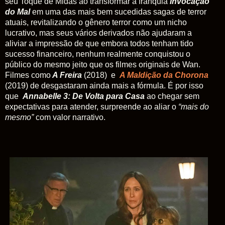
seu Toque de Midas ao transformar a franquia
Invocação
do Mal
em uma das mais bem sucedidas sagas de terror
atuais, revitalizando o gênero terror como um nicho
lucrativo, mas seus vários derivados não ajudaram a
aliviar a impressão de que embora todos tenham tido
sucesso financeiro, nenhum realmente conquistou o
público do mesmo jeito que os filmes originais de Wan.
Filmes
como
A Freira
(2018) e
A Maldição da Chorona
(2019) de desgastaram ainda mais a fórmula. É por isso
que
Annabelle 3: De Volta para Casa
ao
chegar sem
expectativas para atender, surpreende ao aliar o
“mais do
mesmo”
com valor narrativo.