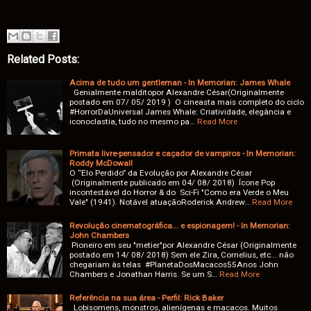
Related Posts:
Acima de tudo um gentleman - In Memorian: James Whale
Genialmente malditopor Alexandre César(Originalmente
postado em 07/ 05/ 2019 ) O cineasta mais completo do ciclo
#HorrorDaUniversal James Whale: Criatividade, elegância e
iconoclastia, tudo no mesmo pa…
Read More
Primata livre-pensador e caçador de vampiros - In Memorian:
Roddy McDowall
O “Elo Perdido” da Evolução por Alexandre César
(Originalmente publicado em 04/ 08/ 2018) Ícone Pop
incontestável do Horror & do Sci-Fi "Como era Verde o Meu
Vale" (1941). Notável atuaçãoRoderick Andrew…
Read More
Revolução cinematográfica... e espionagem! - In Memorian:
John Chambers
Pioneiro em seu "metier"por Alexandre César (Originalmente
postado em 14/ 08/ 2018) Sem ele Zira, Cornelius, etc... não
chegariam às telas #PlanetaDosMacacos55Anos John
Chambers e Jonathan Harris. Se um S…
Read More
Referência na sua área - Perfil: Rick Baker
Lobisomens, monstros, alienígenas e macacos. Muitos