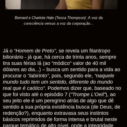
Bernard e Charlote Hale (Tessa Thompson): A voz da
consciência versus a voz da corporação...
Já o
“Homem de Preto”
, se revela um filantropo
bilionário - já que, há cerca de trinta anos, sempre
tira suas férias lá (ao "módico" valor de 40 mil
dólares ao dia...) – busca um sentido para a vida ao
procurar o
“labirinto”
, pois, segundo ele,
“naquele
mundo tudo tem um sentido, diferente do mundo
real que é caótico”
. Podemos dizer que, baseado no
que foi visto até o episódio 7 (
"Trompe L'Oeil"
), ao
seu jeito ele é um peregrino atrás de algo que dê
sentido a sua própria existência busca (de Deus, de
redenção?), enquanto extravasa seus instintos
básicos reprimidos de forma intensa e brutal neste
parque temático de alto nível, onde a integridade