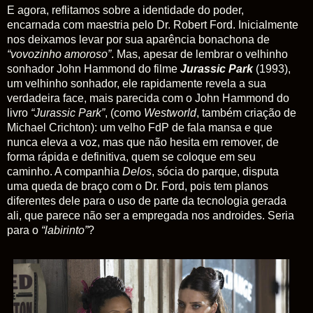
E agora, reflitamos sobre a identidade do poder,
encarnada com maestria pelo Dr. Robert Ford. Inicialmente
nos deixamos levar por sua aparência bonachona de
“vovozinho
amoroso”
. Mas, apesar de lembrar o velhinho
sonhador John Hammond do filme
Jurassic Park
(1993),
um velhinho sonhador, ele rapidamente revela a sua
verdadeira face, mais parecida com o John Hammond do
livro
“Jurassic Park”
, (como
Westworld
, também criação de
Michael Crichton): um velho FdP de fala mansa e que
nunca eleva a voz, mas que não hesita em remover, de
forma rápida e definitiva, quem se coloque em seu
caminho. A companhia
Delos
, sócia do parque, disputa
uma queda de braço com o Dr. Ford, pois tem planos
diferentes dele para o uso de parte da tecnologia gerada
ali, que parece não ser a empregada nos androides. Seria
para o
“labirinto”
?