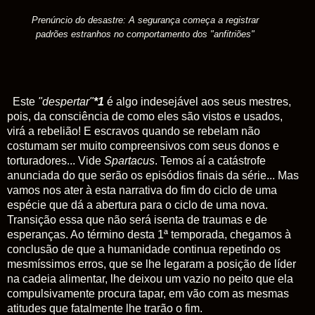
Prenúncio do desastre: A segurança começa a registrar
padrões estranhos no comportamento dos "anfitriões"
Este
"despertar"
*1
é algo indesejável aos seus mestres,
pois, da consciência de como eles são vistos e usados,
virá a rebelião! E escravos quando se rebelam não
costumam ser muito compreensivos com seus donos e
torturadores... Vide
Spartacus
. Temos aí a catástrofe
anunciada do que serão os episódios finais da série... Mas
vamos nos ater à esta narrativa do
fim do ciclo de uma
espécie que dá a abertura para o ciclo de uma nova.
Transição essa que não será isenta de traumas e de
esperanças. Ao término desta 1ª temporada, chegamos à
conclusão de que a humanidade continua repetindo os
mesmíssimos erros, que se lhe legaram a posição de líder
na cadeia alimentar, lhe deixou um vazio no peito que ela
compulsivamente procura tapar, em vão com as mesmas
atitudes que fatalmente lhe trarão o fim.