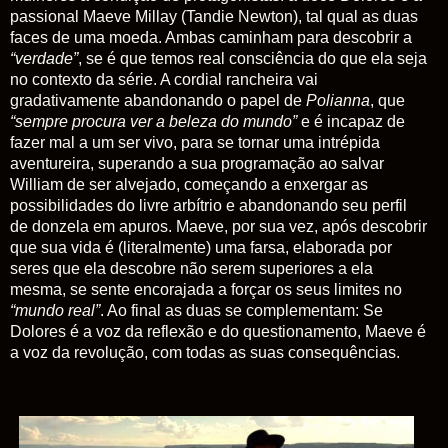
passional Maeve Millay (Tandie Newton), tal qual as duas
faces de uma moeda. Ambas caminham para descobrir a
“verdade”
, se é que temos real consciência do que ela seja
no contexto da série. A cordial rancheira vai
gradativamente abandonando o papel de
Polianna
, que
“sempre procura ver a beleza do mundo”
e é incapaz de
fazer mal a um ser vivo, para se tornar uma intrépida
aventureira, superando a sua programação ao salvar
William de ser alvejado, começando a enxergar as
possibilidades do livre arbítrio e abandonando seu perfil
de donzela em apuros. Maeve, por sua vez, após descobrir
que sua vida é (literalmente) uma farsa, elaborada por
seres que ela descobre não serem superiores a ela
mesma, se sente encorajada a forçar os seus limites no
“mundo real”
.
Ao final as duas se complementam: Se
Dolores é a voz da reflexão e do questionamento, Maeve é
a voz da revolução, com todas as suas consequências.