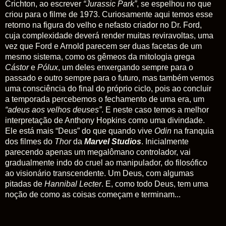
Crichton, ao escrever
“Jurassic Park”
, se espelhou no que
criou para o filme de 1973. Curiosamente aqui temos esse
retorno na figura do velho e nefasto criador no Dr. Ford,
cuja complexidade deverá render muitas reviravoltas, uma
vez que Ford e Arnold parecem ser duas facetas de um
mesmo sistema, como os gêmeos da mitologia grega
Cástor
e
Pólux
, um deles enxergando sempre para o
passado e outro sempre para o futuro, mas também vemos
uma consciência do final do próprio ciclo,
pois ao concluir
a temporada percebemos o fechamento de uma era, um
“adeus aos velhos deuses”
. E neste caso temos a melhor
interpretação de Anthony Hopkins como uma divindade.
Ele está mais “Deus” do que quando vive
Odin
na franquia
dos filmes do
Thor
da
Marvel Studios
. Inicialmente
parecendo apenas um megalômano controlador, vai
gradualmente indo do cruel ao manipulador, do filosófico
ao visionário transcendente. Um Deus, com algumas
pitadas de
Hannibal Lecter
. E, como todo Deus, tem uma
noção de como as coisas começam e terminam...