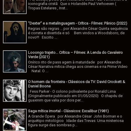
iconografia cristã Que o Holandês Paul Verhoeven (
Tropas Estelares , Inst...
"Dexter" e a metalinguagem - Crítica - Filmes: Pânico (2022)
Regras são regras ... por Alexandre César Quinta sequência
é correta e divertida e só Bem vindos a Woodsboro, de
novo!!! Escrito ...
Looongo trajeto... Crítica – Filmes: A Lenda do Cavaleiro
Verde (2021)
Onírico rito de pass agem à maturidade por Alexandre
César Narrativa mítica chega aos cinemas e na Prime Video
Natal. O ...
O homem da fronteira - Clássicos da TV: David Crockett &
Daniel Boone
Fess Parker - O colono polivalente por Ronald Lima
(Originalmente publicado em 01/05/2020) O chapéu de
guaxinim que valia por dois per...
Saga mítica imortal - Clássicos: Excalibur (1981)
A Grande Ópera por Alexandre César John Borman e o
arquétipo mitológico Idade das Trevas: Uma misteriosa
figura surge das sombras p...