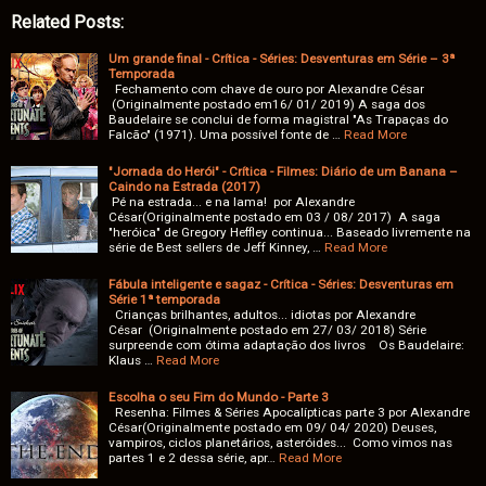
Related Posts:
Um grande final - Crítica - Séries: Desventuras em Série – 3ª
Temporada
Fechamento com chave de ouro por Alexandre César
(Originalmente postado em16/ 01/ 2019) A saga dos
Baudelaire se conclui de forma magistral "As Trapaças do
Falcão" (1971). Uma possível fonte de …
Read More
"Jornada do Herói" - Crítica - Filmes: Diário de um Banana –
Caindo na Estrada (2017)
Pé na estrada... e na lama! por Alexandre
César(Originalmente postado em 03 / 08/ 2017) A saga
"heróica" de Gregory Heffley continua... Baseado livremente na
série de Best sellers de Jeff Kinney, …
Read More
Fábula inteligente e sagaz - Crítica - Séries: Desventuras em
Série 1ª temporada
Crianças brilhantes, adultos... idiotas por Alexandre
César (Originalmente postado em 27/ 03/ 2018) Série
surpreende com ótima adaptação dos livros Os Baudelaire:
Klaus …
Read More
Escolha o seu Fim do Mundo - Parte 3
Resenha: Filmes & Séries Apocalípticas parte 3 por Alexandre
César(Originalmente postado em 09/ 04/ 2020) Deuses,
vampiros, ciclos planetários, asteróides... Como vimos nas
partes 1 e 2 dessa série, apr…
Read More