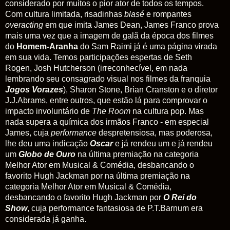
considerado por muitos o pior ator de todos os tempos.
Com cultura limitada, risadinhas
blasé
e rompantes
overacting
em que imita James Dean, James Franco prova
mais uma vez que a imagem de galã da época dos filmes
do
Homem-Aranha
do Sam Raimi já é uma página virada
em sua vida. Temos participações espertas de Seth
Rogen, Josh Hutcherson (irreconhecível, em nada
lembrando seu consagrado visual nos filmes da franquia
Jogos
Vorazes
), Sharon Stone, Brian Cranston e o diretor
J.J.Abrams, entre outros, que estão lá para comprovar o
impacto involuntário de
The Room
na cultura pop. Mas
nada supera a química dos irmãos Franco - em especial
James, cuja
performance
despretensiosa, mas poderosa,
lhe deu uma indicação
Oscar
e já rendeu um e já rendeu
um
Globo de Ouro
na última premiação na categoria
Melhor Ator em Musical & Comédia, desbancando o
favorito Hugh Jackman por na última premiação na
categoria Melhor Ator em Musical & Comédia,
desbancando o favorito Hugh Jackman por
O Rei do
Show
, cuja performance fantasiosa de P.T.Barnum era
considerada já ganha.