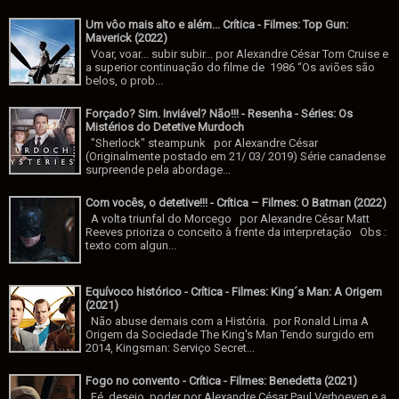
Um vôo mais alto e além... Crítica - Filmes: Top Gun:
Maverick (2022)
Voar, voar... subir subir... por Alexandre César Tom Cruise e
a superior continuação do filme de 1986 “Os aviões são
belos, o prob...
Forçado? Sim. Inviável? Não!!! - Resenha - Séries: Os
Mistérios do Detetive Murdoch
"Sherlock" steampunk por Alexandre César
(Originalmente postado em 21/ 03/ 2019) Série canadense
surpreende pela abordage...
Com vocês, o detetive!!! - Crítica – Filmes: O Batman (2022)
A volta triunfal do Morcego por Alexandre César Matt
Reeves prioriza o conceito à frente da interpretação Obs :
texto com algun...
Equívoco histórico - Crítica - Filmes: King´s Man: A Origem
(2021)
Não abuse demais com a História. por Ronald Lima A
Origem da Sociedade The King's Man Tendo surgido em
2014, Kingsman: Serviço Secret...
Fogo no convento - Crítica - Filmes: Benedetta (2021)
Fé, desejo, poder por Alexandre César Paul Verhoeven e a