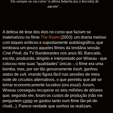
Ele sempre se via como "a última bolacha (ou o biscoito) do
pacote"...
A defesa de tese dos dois no curso que faziam se
materializou no filme
The Room
(2003): um drama meloso
com toques eróticos e supostamente autobiográfico, que
lembrava um pouco aqueles filmes da lendária sessão
Cine
Privê
, da TV Bandeirantes nos anos 90. Bancado,
escrito, produzido, dirigido e interpretado por Wiseau - que
colocou nele suas “qualidades” únicas -, o filme era uma
bomba, mas, por ser tão genuinamente
trash
, ganhou
status de
cult
, virando figura fácil nas sessões de meia
noite de circuitos alternativos, o que permitiu que até se
tornar economicamente lucrativo (ora essa!). Assim,
Wiseau conseguiu recuperar os seis milhões de dólares
que, segundo ele, foram os custos de produção (não me
perguntem
como
se gastou tanto num filme tão pé-de-
chulé...). Parece verdade que sonhos se realizam.