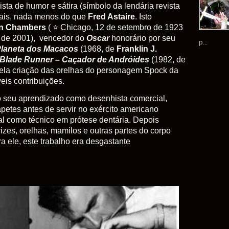
ista de humor e sátira (símbolo da lendária revista
mais, nada menos do que
Fred Astaire
. Isto
n Chambers
( ⭐ Chicago, 12 de setembro de 1923
o de 2001), vencedor do
Oscar
honorário por seu
p...
laneta dos Macacos
(1968, de
Franklin J.
Blade Runner
– Caçador de Andróides
(1982, de
pela criação das orelhas do personagem Spock da
veis contribuições.
o seu aprendizado como desenhista comercial,
apetes antes de servir no exército americano
l como técnico em prótese dentária. Depois
izes, orelhas, mamilos e outras partes do corpo
a ele, este trabalho era desgastante