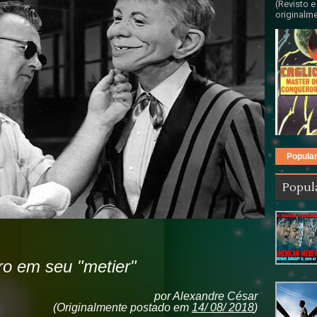
(Revisto e
originalme
Popula
Popul
ro em seu "metier"
por Alexandre César
(Originalmente postado em
14/ 08/ 2018
)