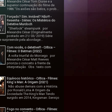
Alexandre César Tom Cruise e a
superior continuação do filme de
1986 “Os aviões são belos, o prob...
Forçado? Sim. Inviável? Não!!! -
Resenha - Séries: Os Mistérios do
Detetive Murdoch
"Sherlock" steampunk por
Alexandre César (Originalmente
postado em 21/ 03/ 2019) Série
 surpreende pela abordage...
Com vocês, o detetive!!! - Crítica –
Filmes: O Batman (2022)
A volta triunfal do Morcego por
Alexandre César Matt Reeves
prioriza o conceito à frente da
interpretação Obs : texto com
Equívoco histórico - Crítica - Filmes:
King´s Man: A Origem (2021)
Não abuse demais com a História.
por Ronald Lima A Origem da
Sociedade The King's Man Tendo
surgido em 2014, Kingsman: Serviço
Fogo no convento - Crítica - Filmes: