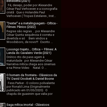
Benedetta (2021)
Fé, desejo, poder por Alexandre
César Paul Verhoeven e a iconografia
cristã Que o Holandês Paul
Verhoeven ( Tropas Estelares , Inst...
"Dexter" e a metalinguagem - Crítica -
Filmes: Pânico (2022)
Regras são regras ... por Alexandre
César Quinta sequência é correta e
divertida e só Bem vindos a
Woodsboro, de novo!!! Escrito ...
Looongo trajeto... Crítica – Filmes: A
Lenda do Cavaleiro Verde (2021)
Onírico rito de pass agem à
maturidade por Alexandre César
Narrativa mítica chega aos cinemas
e na Prime Video Natal. O ...
O homem da fronteira - Clássicos da
TV: David Crockett & Daniel Boone
Fess Parker - O colono polivalente
por Ronald Lima (Originalmente
publicado em 01/05/2020) O
chapéu de guaxinim que valia por
Saga mítica imortal - Clássicos: