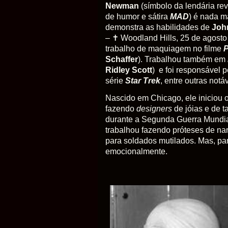
Newman
(símbolo da lendária rev
de humor e sátira
MAD
) é nada 
demonstra as habilidades de
Joh
– ✝ Woodland Hills, 25 de agost
trabalho de maquiagem no filme
P
Schaffer
). Trabalhou também em
Ridley Scott
) e foi responsável 
série
Star Trek
, entre outras notá
Nascido em Chicago, ele iniciou 
fazendo
designers
de jóias e de t
durante a Segunda Guerra Mundia
trabalhou fazendo próteses de nar
para soldados mutilados. Mas, par
emocionalmente.