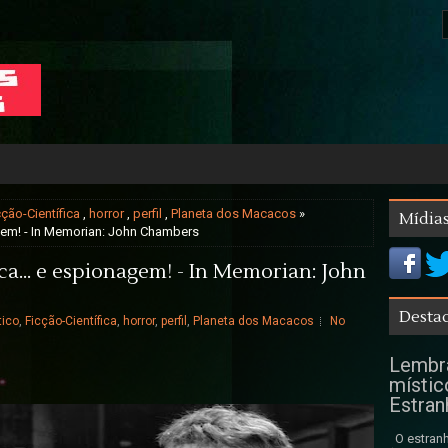
cção-Científica
,
horror
,
perfil
,
Planeta dos Macacos
»
Mídias
gem! - In Memorian: John Chambers
a... e espionagem! - In Memorian: John
Destaq
tico
,
Ficção-Científica
,
horror
,
perfil
,
Planeta dos Macacos
No
Lembra
místic
Estran
O estranh