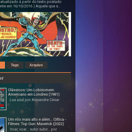
 atualizado à partir do texto postado
nte em 16/10/2016 ) Aquele que s...
r
Tags
Arquivo
ar
Clássicos: Um Lobisomem
Americano em Londres (1981)
Lua azul por Alexandre César
Um vôo mais alto e além... Crítica -
Filmes: Top Gun: Maverick (2022)
Voar, voar... subir subir... por