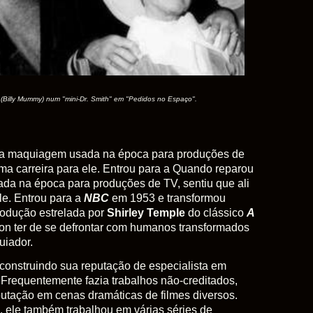
(Billy Mummy) num "mini-Dr. Smith" em "Pedidos no Espaço".
da maquiagem usada na época para produções de
uma carreira para ele. Entrou para a Quando reparou
da na época para produções de TV, sentiu que ali
le. Entrou para a
NBC
em 1953 e transformou
rodução estrelada por
Shirley Temple
do clássico
A
on ter de se defrontar com humanos transformados
uiador.
onstruindo sua reputação de especialista em
Frequentemente fazia trabalhos não-creditados,
utação em cenas dramáticas de filmes diversos.
, ele também trabalhou em várias séries de