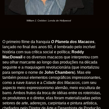
William J. Crebber: Lenda de Hollywood
O primeiro filme da franquia
O Planeta dos Macacos
,
lançado no final dos anos 60, é lembrado pelo incrível
história com sua crítica social e política;
Roddy
MacDowall
e os diversos macacos que interpretou com
seu olhar marcante ao longo das produções na década
seguinte e a maquiagem revolucionária (que imortalizou
para sempre o nome de
John Chambers
). Mas ele
também possui elementos cenográficos impressionantes,
como a nave
Icarus
e a
Cidade
dos
Macacos
, com seu
aspecto meio expressionismo alemão, meio escultura de
barro. Ambos frutos da troca de idéias entre os roteiristas,
os produtores e o diretor, elas foram materializadas pelos
setores de arte, adereços, carpintaria e pintura artística,
chefiados pelo Diretor de Arte e Desenhista de Produção