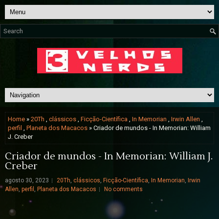
Home
»
20Th
,
clássicos
,
Ficção-Científica
,
In Memorian
,
Irwin Allen
,
perfil
,
Planeta dos Macacos
» Criador de mundos - In Memorian: William
J. Creber
Criador de mundos - In Memorian: William J.
Creber
agosto 30, 2023
20Th
,
clássicos
,
Ficção-Científica
,
In Memorian
,
Irwin
Allen
,
perfil
,
Planeta dos Macacos
No comments