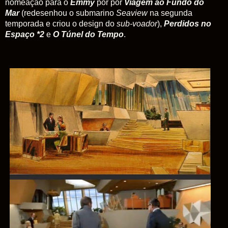
nomeação para o
Emmy
por por
V
iagem ao Fundo do
Mar
(redesenhou o submarino
Seaview
na segunda
temporada e criou o design do
sub-voador
),
Perdidos no
Espaço
*2
e
O Túnel do Tempo
.