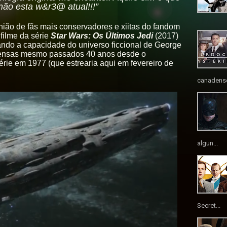
não esta w&r3@ atual!!!”
nião de fãs mais conservadores e xiitas do fandom
 filme da série
Star Wars: Os Últimos Jedi
(2017)
ando a capacidade do universo ficcional de George
ntensas mesmo passados 40 anos desde o
érie em 1977 (que estrearia aqui em fevereiro de
canadense
algun...
Secret...