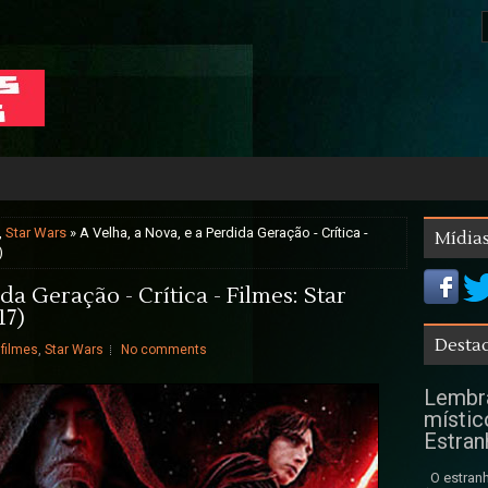
,
Star Wars
» A Velha, a Nova, e a Perdida Geração - Crítica -
Mídias
)
da Geração - Crítica - Filmes: Star
17)
Destaq
,
filmes
,
Star Wars
No comments
Lembra
místic
Estran
O estranh