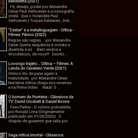
Benedetta (2021)
Fé, desejo, poder por Alexandre
César Paul Verhoeven e a iconografia
cristã Que o Holandês Paul
Verhoeven ( Tropas Estelares , Inst...
"Dexter" e a metalinguagem - Crítica -
Filmes: Pânico (2022)
Regras são regras ... por Alexandre
César Quinta sequência é correta e
divertida e só Bem vindos a
Woodsboro, de novo!!! Escrito ...
Looongo trajeto... Crítica – Filmes: A
Lenda do Cavaleiro Verde (2021)
Onírico rito de pass agem à
maturidade por Alexandre César
Narrativa mítica chega aos cinemas
e na Prime Video Natal. O ...
O homem da fronteira - Clássicos da
TV: David Crockett & Daniel Boone
Fess Parker - O colono polivalente
por Ronald Lima (Originalmente
publicado em 01/05/2020) O
chapéu de guaxinim que valia por
Saga mítica imortal - Clássicos: