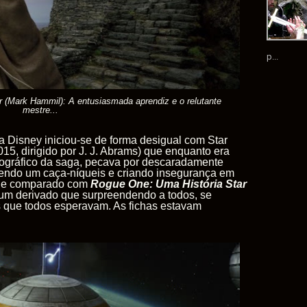
p...
r (Mark Hammil): A entusiasmada aprendiz e o relutante
mestre...
la Disney iniciou-se de forma desigual com Star
15, dirigido por J. J. Abrams) que enquanto era
nográfico da saga, pecava por descaradamente
cendo um caça-níqueis e criando insegurança em
s de comparado com
Rogue One: Uma História Star
um derivado que surpreendendo a todos, se
fãs que todos esperavam. As fichas estavam