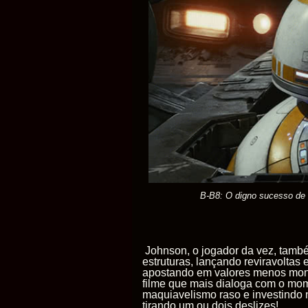
B-B8: O digno sucesso de 
Johnson, o jogador da vez, também
estruturas, lançando reviravoltas
apostando em valores menos monol
filme que mais dialoga com o mo
maquiavelismo raso e investindo 
tirando um ou dois deslizes!