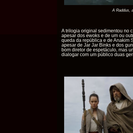
A Raddus, a
A trilogia original sedimentou no c
apesar dos ewoks e de um ou outro
queda da república e de Anakim S
apesar de Jar Jar Binks e dos gu
bom diretor de espetáculo, mas um
dialogar com um público duas ge