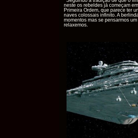
Seguindo a tradição de que o film
neste os rebeldes já começam em r
Primeira Ordem, que parece ter u
naves colossais infinito. A berli
momentos mas se pensarmos um po
relaxemos.