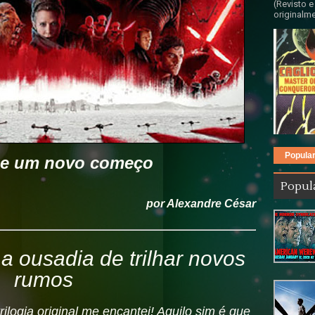
(Revisto e
originalme
Popula
 e um novo começo
Popul
por Alexandre César
 ousadia de trilhar novos
rumos
ilogia original me encantei!
Aquilo sim é que