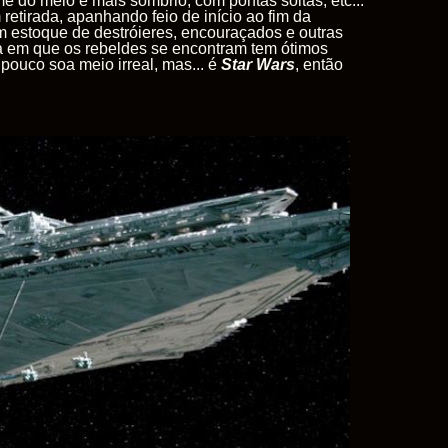
e do meio é mais sombrio, com pontas soltas, etc...
etirada, apanhando feio de início ao fim da
m estoque de destróieres, encouraçados e outras
nda em que os rebeldes se encontram tem ótimos
uco soa meio irreal, mas... é
Star
Wars
, então