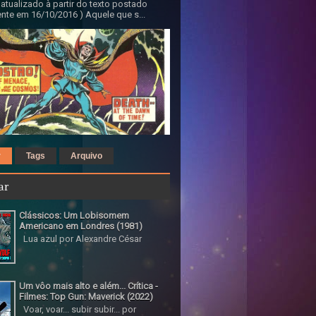
 atualizado à partir do texto postado
nte em 16/10/2016 ) Aquele que s...
r
Tags
Arquivo
ar
Clássicos: Um Lobisomem
Americano em Londres (1981)
Lua azul por Alexandre César
Um vôo mais alto e além... Crítica -
Filmes: Top Gun: Maverick (2022)
Voar, voar... subir subir... por