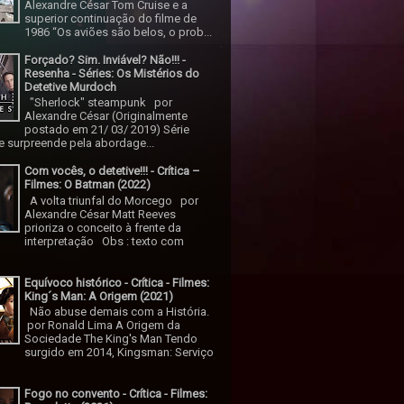
Alexandre César Tom Cruise e a
superior continuação do filme de
1986 “Os aviões são belos, o prob...
Forçado? Sim. Inviável? Não!!! -
Resenha - Séries: Os Mistérios do
Detetive Murdoch
"Sherlock" steampunk por
Alexandre César (Originalmente
postado em 21/ 03/ 2019) Série
 surpreende pela abordage...
Com vocês, o detetive!!! - Crítica –
Filmes: O Batman (2022)
A volta triunfal do Morcego por
Alexandre César Matt Reeves
prioriza o conceito à frente da
interpretação Obs : texto com
Equívoco histórico - Crítica - Filmes:
King´s Man: A Origem (2021)
Não abuse demais com a História.
por Ronald Lima A Origem da
Sociedade The King's Man Tendo
surgido em 2014, Kingsman: Serviço
Fogo no convento - Crítica - Filmes: