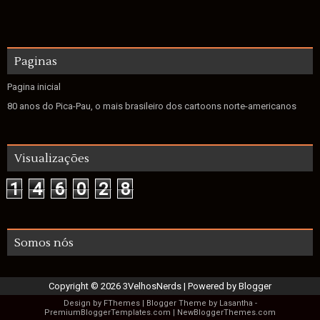
Paginas
Pagina inicial
80 anos do Pica-Pau, o mais brasileiro dos cartoons norte-americanos
Visualizações
1
4
6
0
2
8
Somos nós
Copyright ©
2026
3VelhosNerds
| Powered by
Blogger
Design by
FThemes
| Blogger Theme by
Lasantha
-
PremiumBloggerTemplates.com
|
NewBloggerThemes.com