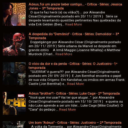
Adeus, foi um prazer beber contigo... - Crítica - Séries: Jessica
Jones – 3ª Temporada
O que te faz herói (e) ou vilão(?)... por Alexandre
César(Originalmente postado em 20/ 11/ 2019 ) Série se
despede levantando questões pertinentes Nas quebradas da
vida Erik Gelden (Benj…
Read More
A despedida do "Demônio" - Crítica - Séries: Demolidor – 3ª
Temporada
Doppelgänger por Alexandre César (Originalmente postado
em 20/ 11/ 2019 ) Série urbana da Marvel se despede em
grande estilo A Irmã Maggie (Joanne Whalley) e Matthew
Murdock (Charl…
Read More
O vício da dor e da perda - Crítica - Séries: O Justiceiro - 1ᵃ
temporada
“GUERRA” é guerra?!? por Alexandre César(Originalmente
postado em 29/ 09/ 2019 ) E Jon Bernthal encontra o papel
de sua vida Origens: Em Kandahar, os irmãos em armas Frank
Castle (Jon Bernthal) e…
Read More
Adeus "brother"! - Crítica - Séries: Luke Cage - 2ª Temporada
“Você quer me usar? Vai ter que alugar...” por Alexandre
César(Originalmente postado em 15/ 10/ 2019 ) e queira ou
não Luke aprende a ser um líder... Luke Cage (Mike Coulter): O
"Cara" do pedaço …
Read More
Um bom "Adeus" - Crítica - Séries: Justiceiro – 2ª Temporada
A volta da Tormenta... por Alexandre César(Originalmente