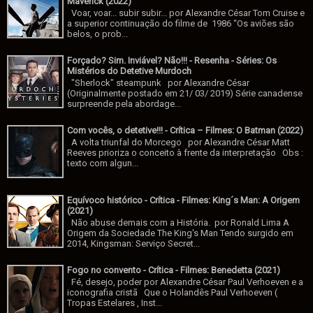
Maverick (2022)
Voar, voar... subir subir... por Alexandre César Tom Cruise e
a superior continuação do filme de 1986 “Os aviões são
belos, o prob...
Forçado? Sim. Inviável? Não!!! - Resenha - Séries: Os
Mistérios do Detetive Murdoch
"Sherlock" steampunk por Alexandre César
(Originalmente postado em 21/ 03/ 2019) Série canadense
surpreende pela abordage...
Com vocês, o detetive!!! - Crítica – Filmes: O Batman (2022)
A volta triunfal do Morcego por Alexandre César Matt
Reeves prioriza o conceito à frente da interpretação Obs :
texto com algun...
Equívoco histórico - Crítica - Filmes: King´s Man: A Origem
(2021)
Não abuse demais com a História. por Ronald Lima A
Origem da Sociedade The King's Man Tendo surgido em
2014, Kingsman: Serviço Secret...
Fogo no convento - Crítica - Filmes: Benedetta (2021)
Fé, desejo, poder por Alexandre César Paul Verhoeven e a
iconografia cristã Que o Holandês Paul Verhoeven (
Tropas Estelares , Inst...