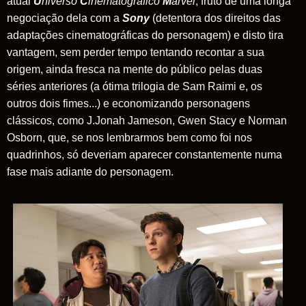
atual
U
niverso
C
inematográfico
M
arvel
, fruto de uma longa
negociação dela com a
Sony
(detentora dos direitos das
adaptações cinematográficas do personagem) e disto tira
vantagem, sem perder tempo tentando recontar a sua
origem, ainda fresca na mente do público pelas duas
séries anteriores (a ótima trilogia de Sam Raimi e, os
outros dois fimes...) e economizando personagens
clássicos, como J.Jonah Jameson, Gwen Stacy e Norman
Osborn, que, se nos lembrarmos bem como foi nos
quadrinhos, só deveriam aparecer constantemente numa
fase mais adiante do personagem.