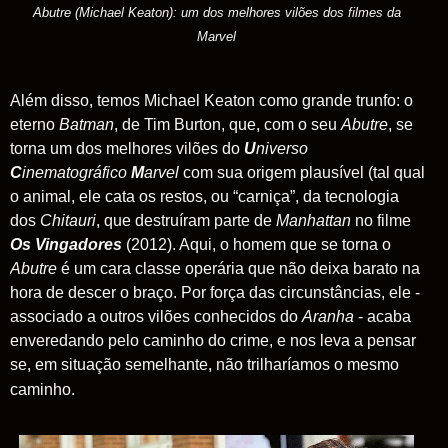
Abutre (Michael Keaton): um dos melhores vilões dos filmes da
Marvel
Além disso, temos Michael Keaton como grande trunfo: o
eterno
Batman
, de Tim Burton, que, com o seu
Abutre
, se
torna um dos melhores vilões do
U
niverso
C
inematográfico
M
arvel
com sua origem plausível (tal qual
o animal, ele cata os restos, ou “carniça”, da tecnologia
dos
Chitauri
, que destruíram parte de
Manhattan
no filme
Os Vingadores
(2012). Aqui, o homem que se torna o
Abutre
é um cara classe operária que não deixa barato na
hora de descer o braço. Por força das circunstâncias, ele -
associado a outros vilões conhecidos do
Aranha
- acaba
enveredando pelo caminho do crime, e nos leva a pensar
se, em situação semelhante, não trilharíamos o mesmo
caminho.