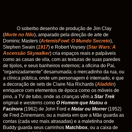
O soberbo desenho de produção de Jim Clay
(
Morte no Nilo
), amparado pela direção de arte de
Dominic Masters (
ArtemisFowl: O Mundo Secreto
),
Stephen Swain (
1917
) e Robert Voysey (
Star Wars: A
Ascensão Skywalker
) cria espaços reais e palpáveis
como as casas de vila, com as texturas de suas paredes
de tijolos, e seus banheiros externos; a oficina do Pai,
“organizadamente” desarrumada; o mercadinho da rua, ou
a clínica pública, onde um personagem é internado, e que
a decoração de sets de Claire Nia Richards (
Aladdin
)
enriquece com elementos de época como os móveis de
pino, a TV de tubo, onde as crianças vêm a
Star Trek
original e
westerns
como
O Homem que Matou o
Facínora
(1962) de John Ford e
Matar ou Morrer
(1952)
de Fred Zinnemann, ou a maleta em que a Mãe guarda as
contas (cada vez mais atrasadas) e a maletinha onde
Buddy guarda seus carrinhos
Matchbox
, ou a caixa de