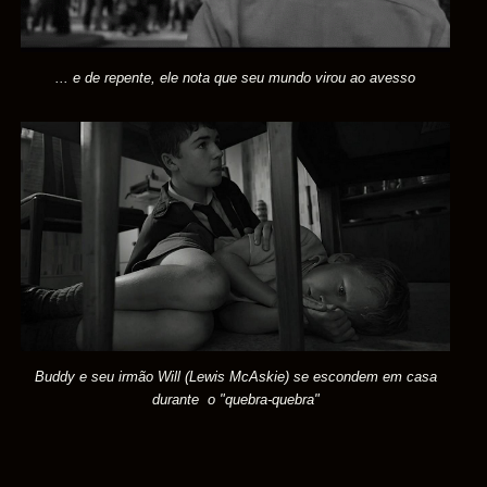
... e de repente, ele nota que seu mundo virou ao avesso
Buddy e seu irmão Will (Lewis McAskie) se escondem em casa
durante o "quebra-quebra"