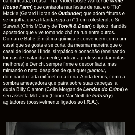
da barricada; o casal “Tia” Violet (Josie Walker de
White
House Farm
) que cantarola nas festas de rua, e o “Tio”
Mackie (Gerard Horan de
Outlander
) que adora frituras e
se orgulha que a Irlanda seja a n° 1 em colesterol; o Sr.
Stewart (Chris MCurry de
Torvill & Dean
) o típico irlandês
apostador que vive tomando chá na rua entre outros.
Dornan e Balfe têm ótima química e convencem como um
casal que se gosta e se curte, da mesma maneira que o
casal de idosos Hinds, simpático e bonachão (ensinando
formas de malandramente, induzir a professora dar notas
melhores) e Dench, sempre firme e desconfiada, mas
mimando o neto, despidos de qualquer
glamour
,
dominando cada milímetro da cena. Ainda temos, como a
sombra ameaçadora que paira sobre suas cabeças, a
dupla Billy Clanton (Colin Morgan de
Lendas do Crime
) e
seu assecla McLaury (Conor MacNeill de
Industry
)
agitadores (possivelmente ligados ao
I.R.A.
).