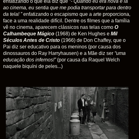
enfatizando o que ela diz que
“- Quando eu era nova e ia
ao cinema, eu sentia que me podia transportar para dentro
da tela! ”
enfatizando o escapismo que a arte proporciona,
face a uma realidade difícil. Dentre os filmes que a família
vê no cinema, aparecem clássicos nas telas como
O
Calhambeque Mágico
(1968) de Ken Hughes e
Mil
Séculos Antes de Cristo
(1966) de Don Chaffey, que o
Pai diz ser educativo para os meninos (por causa dos
dinossauros do Ray Harryhausen) e a Mãe diz ser
“uma
educação dos infernos!”
(por causa da Raquel Welch
naquele biquíni de peles...)