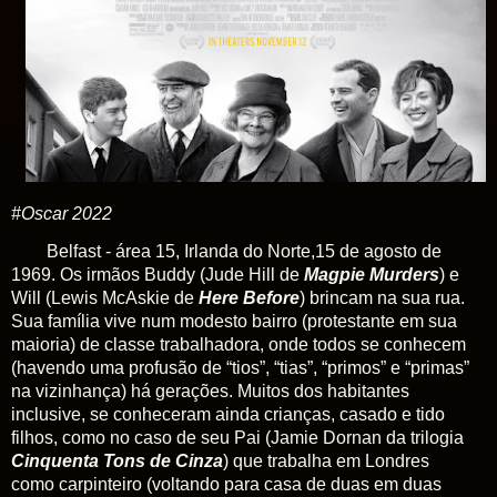
#Oscar 2022
Belfast - área 15, Irlanda do Norte,15 de agosto de
1969. Os irmãos Buddy (Jude Hill de
Magpie Murders
) e
Will (Lewis McAskie de
Here Before
) brincam na sua rua.
Sua família vive num modesto bairro (protestante em sua
maioria) de classe trabalhadora, onde todos se conhecem
(havendo uma profusão de “tios”, “tias”, “primos” e “primas”
na vizinhança) há gerações. Muitos dos habitantes
inclusive, se conheceram ainda crianças, casado e tido
filhos, como no caso de seu Pai (Jamie Dornan da trilogia
Cinquenta Tons
de Cinza
) que trabalha em Londres
como carpinteiro (voltando para casa de duas em duas