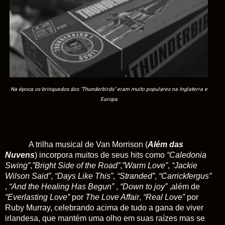
Na época os brinquedos dos "Thunderbirds" eram muito populares na Inglaterra e
Europa
A trilha musical de Van Morrison (
Além das
Nuvens
) incorpora muitos de seus hits como
“Caledonia
Swing”
,
”Bright Side of the Road”
,
”Warm Love”
,
“Jackie
Wilson Said”
,
“Days Like This”
,
“Stranded”
,
“Carrickfergus”
,
“And the Healing Has Begun”
,
“Down to joy”
,além de
“Everlasting Love”
por
The Love Affair
,
“Real Love”
por
Ruby Murray, celebrando acima de tudo a gana de viver
irlandesa, que mantém uma olho em suas raízes mas se