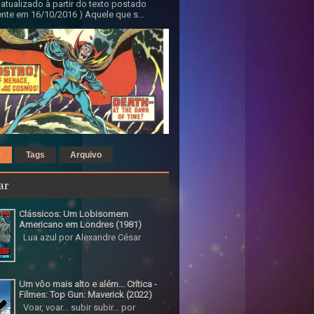
 atualizado à partir do texto postado
nte em 16/10/2016 ) Aquele que s...
r
Tags
Arquivo
ar
Clássicos: Um Lobisomem
Americano em Londres (1981)
Lua azul por Alexandre César
Um vôo mais alto e além... Crítica -
Filmes: Top Gun: Maverick (2022)
Voar, voar... subir subir... por