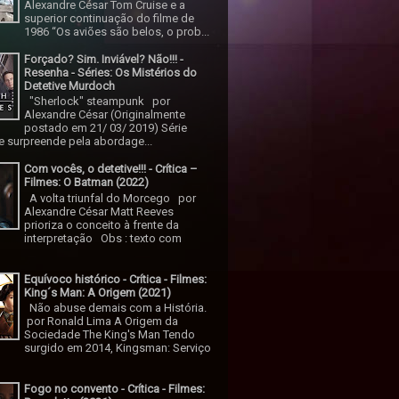
Alexandre César Tom Cruise e a
superior continuação do filme de
1986 “Os aviões são belos, o prob...
Forçado? Sim. Inviável? Não!!! -
Resenha - Séries: Os Mistérios do
Detetive Murdoch
"Sherlock" steampunk por
Alexandre César (Originalmente
postado em 21/ 03/ 2019) Série
 surpreende pela abordage...
Com vocês, o detetive!!! - Crítica –
Filmes: O Batman (2022)
A volta triunfal do Morcego por
Alexandre César Matt Reeves
prioriza o conceito à frente da
interpretação Obs : texto com
Equívoco histórico - Crítica - Filmes:
King´s Man: A Origem (2021)
Não abuse demais com a História.
por Ronald Lima A Origem da
Sociedade The King's Man Tendo
surgido em 2014, Kingsman: Serviço
Fogo no convento - Crítica - Filmes: