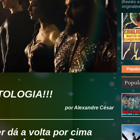
(Revisto e
originalme
Popula
Popul
TOLOGIA!!!
por Alexandre César
 dá a volta por cima