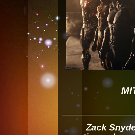
MI
Zack Snyder