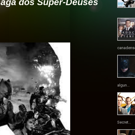
 saga dos Super-Deuses
canadense
algun...
Secret...