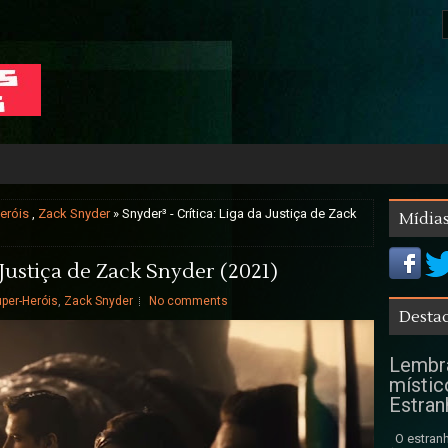
eróis
,
Zack Snyder
» Snyder³ - Crítica: Liga da Justiça de Zack
Mídias
 Justiça de Zack Snyder (2021)
per-Heróis
,
Zack Snyder
No comments
Destaq
Lembra
místic
Estran
O estranh