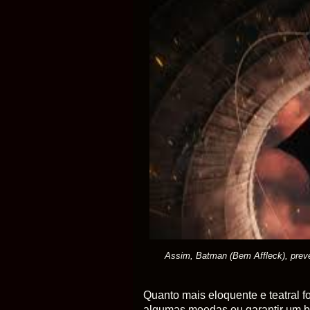
Assim, Batman (Bem Affleck), preve
Quanto mais eloquente e teatral f
algumas moedas ou garantir um bo