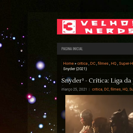
PAGINA INICIAL
Home
»
critica
,
DC
,
filmes
,
HQ
,
Super-H
Snyder (2021)
Snyder³ - Crítica: Liga da
março 25, 2021
critica
,
DC
,
filmes
,
HQ
,
Su