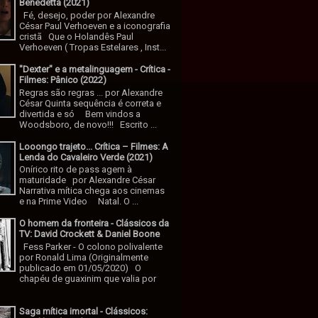
Benedetta (2021)
Fé, desejo, poder por Alexandre
César Paul Verhoeven e a iconografia
cristã Que o Holandês Paul
Verhoeven ( Tropas Estelares , Inst...
"Dexter" e a metalinguagem - Crítica -
Filmes: Pânico (2022)
Regras são regras ... por Alexandre
César Quinta sequência é correta e
divertida e só Bem vindos a
Woodsboro, de novo!!! Escrito ...
Looongo trajeto... Crítica – Filmes: A
Lenda do Cavaleiro Verde (2021)
Onírico rito de pass agem à
maturidade por Alexandre César
Narrativa mítica chega aos cinemas
e na Prime Video Natal. O ...
O homem da fronteira - Clássicos da
TV: David Crockett & Daniel Boone
Fess Parker - O colono polivalente
por Ronald Lima (Originalmente
publicado em 01/05/2020) O
chapéu de guaxinim que valia por
Saga mítica imortal - Clássicos: