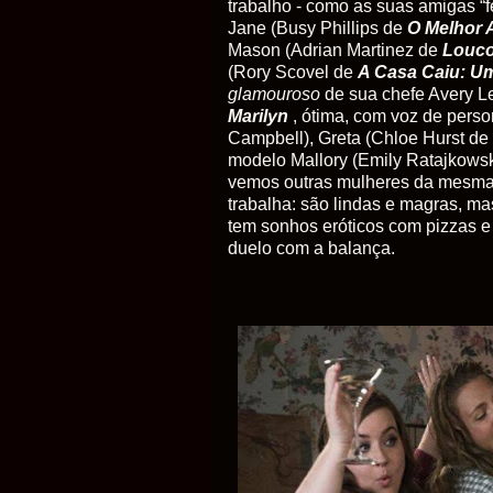
trabalho - como as suas amigas “f
Jane (Busy Phillips de
O Melhor 
Mason (Adrian Martinez de
Louco
(Rory Scovel de
A Casa Caiu: U
glamouroso
de sua chefe Avery L
Marilyn
, ótima, com voz de per
Campbell), Greta (Chloe Hurst de
modelo Mallory (Emily Ratajkows
vemos outras mulheres da mesm
trabalha: são lindas e magras, m
tem sonhos eróticos com pizzas 
duelo com a balança.