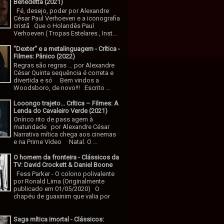
Benedetta (2021)
Fé, desejo, poder por Alexandre
César Paul Verhoeven e a iconografia
cristã Que o Holandês Paul
Verhoeven ( Tropas Estelares , Inst...
"Dexter" e a metalinguagem - Crítica -
Filmes: Pânico (2022)
Regras são regras ... por Alexandre
César Quinta sequência é correta e
divertida e só Bem vindos a
Woodsboro, de novo!!! Escrito ...
Looongo trajeto... Crítica – Filmes: A
Lenda do Cavaleiro Verde (2021)
Onírico rito de pass agem à
maturidade por Alexandre César
Narrativa mítica chega aos cinemas
e na Prime Video Natal. O ...
O homem da fronteira - Clássicos da
TV: David Crockett & Daniel Boone
Fess Parker - O colono polivalente
por Ronald Lima (Originalmente
publicado em 01/05/2020) O
chapéu de guaxinim que valia por
Saga mítica imortal - Clássicos: