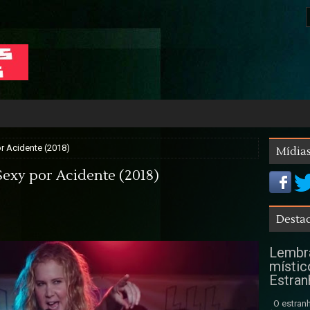
por Acidente (2018)
Mídias
 Sexy por Acidente (2018)
Destaq
Lembra
místic
Estran
O estranh