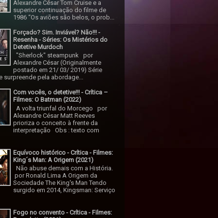
Alexandre César Tom Cruise e a
superior continuação do filme de
1986 “Os aviões são belos, o prob...
Forçado? Sim. Inviável? Não!!! -
Resenha - Séries: Os Mistérios do
Detetive Murdoch
"Sherlock" steampunk por
Alexandre César (Originalmente
postado em 21/ 03/ 2019) Série
 surpreende pela abordage...
Com vocês, o detetive!!! - Crítica –
Filmes: O Batman (2022)
A volta triunfal do Morcego por
Alexandre César Matt Reeves
prioriza o conceito à frente da
interpretação Obs : texto com
Equívoco histórico - Crítica - Filmes:
King´s Man: A Origem (2021)
Não abuse demais com a História.
por Ronald Lima A Origem da
Sociedade The King's Man Tendo
surgido em 2014, Kingsman: Serviço
Fogo no convento - Crítica - Filmes: