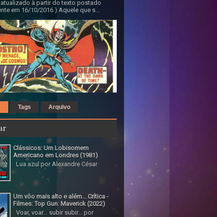
 atualizado à partir do texto postado
nte em 16/10/2016 ) Aquele que s...
r
Tags
Arquivo
ar
Clássicos: Um Lobisomem
Americano em Londres (1981)
Lua azul por Alexandre César
Um vôo mais alto e além... Crítica -
Filmes: Top Gun: Maverick (2022)
Voar, voar... subir subir... por