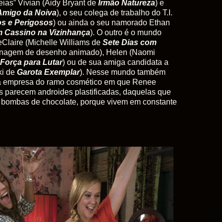
eias” Vivian (Aidy Bryant de
Irmão Natureza
) e
Amigo da Noiva
), o seu colega de trabalho do T.I.
s e Perigosos
) ou ainda o seu namorado Ethan
m Cassino na Vizinhança
). O outro é o mundo
eClaire (Michelle Williams de
Sete Dias com
sonagem de desenho animado), Helen (Naomi
Força para Lutar
) ou de sua amiga candidata a
ki de
Garota Exemplar
). Nesse mundo também
a empresa do ramo cosmético em que Renee
as parecem androides plastificadas, daquelas que
e bombas de chocolate, porque vivem em constante