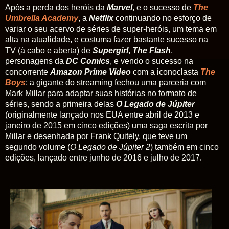
Após
a perda dos heróis da
Marvel
, e o sucesso de
The
Umbrella Academy
, a
Netflix
continuando no esforço de
variar o seu acervo de séries de super-heróis, um tema em
alta na atualidade, e costuma fazer bastante sucesso na
TV (à cabo e aberta) de
Supergirl
,
The Flash
,
personagens da
DC Comics
, e vendo o sucesso na
concorrente
Amazon Prime Video
com a iconoclasta
The
Boys
; a gigante do streaming fechou uma parceria com
Mark Millar para adaptar suas histórias no formato de
séries, sendo a primeira delas
O Legado de Júpite
r
(originalmente lançado nos EUA entre abril de 2013 e
janeiro de 2015 em cinco edições) uma saga escrita por
Millar e desenhada por Frank Quitely, que teve um
segundo volume (
O Legado de Júpiter 2
) também em cinco
edições, lançado entre junho de 2016 e julho de 2017.