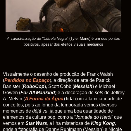
A caracterização do "Estrela Negra"
(Tyler Mane) é um dos pontos
positivos, apesar dos efeitos visuais medianos
Visualmente
o desenho de produção de Frank Walsh
(
Perdidos no Espaço
), a direção de arte de Patrick
Banister (
RoboCop
), Scott Cobb (
Messiah
) e Michael
Gowen (
For All Mankind
) e a decoração de
sets
de Jeffrey
A. Melvin (
A Forma da Água
) lida com a familiaridade de
conceitos, pois ao longo da temporada vemos diversos
momentos de
déjà vu
, já que uma boa quantidade de
elementos da cultura pop, como a
“Jornada do Herói”
que
vemos em
Star Wars
, a ilha misteriosa de
King Kong
,
onde a fotografia de Danny Ruhlmann (Messiah) e Nicole