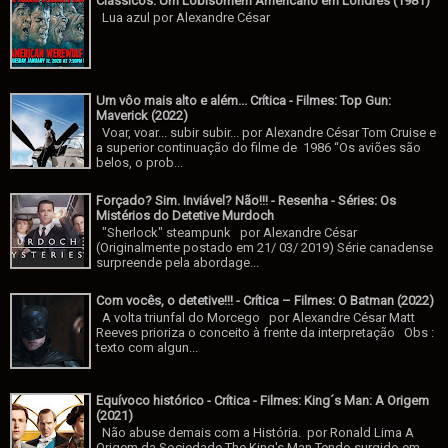
Clássicos: Um Lobisomem Americano em Londres (1981)
Lua azul por Alexandre César
Um vôo mais alto e além... Crítica - Filmes: Top Gun:
Maverick (2022)
Voar, voar... subir subir... por Alexandre César Tom Cruise e
a superior continuação do filme de 1986 “Os aviões são
belos, o prob...
Forçado? Sim. Inviável? Não!!! - Resenha - Séries: Os
Mistérios do Detetive Murdoch
"Sherlock" steampunk por Alexandre César
(Originalmente postado em 21/ 03/ 2019) Série canadense
surpreende pela abordage...
Com vocês, o detetive!!! - Crítica – Filmes: O Batman (2022)
A volta triunfal do Morcego por Alexandre César Matt
Reeves prioriza o conceito à frente da interpretação Obs :
texto com algun...
Equívoco histórico - Crítica - Filmes: King´s Man: A Origem
(2021)
Não abuse demais com a História. por Ronald Lima A
Origem da Sociedade The King's Man Tendo surgido em