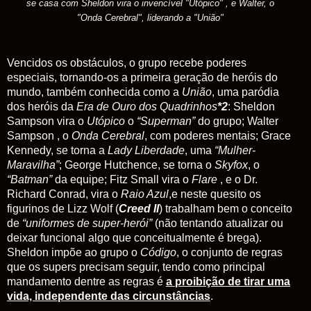
se casa com Sheldon vira o invencível "Utópico" , e Walter, o
"Onda Cerebral", liderando a "União"
Vencidos
os obstáculos, o grupo recebe poderes
especiais, tornando-os a primeira geração de heróis do
mundo, também conhecida como a
União
, uma paródia
dos heróis da
Era de Ouro dos Quadrinhos
*2
: Sheldon
Sampson vira o
Utópico
o
“Superman”
do grupo; Walter
Sampson , o
Onda Cerebral
, com poderes mentais; Grace
Kennedy, se torna a
Lady Liberdade
, uma
“Mulher-
Maravilha”
; George Hutchence, se torna o
Skyfox
, o
“Batman”
da equipe; Fitz Small vira o
Flare
, e o Dr.
Richard Conrad, vira o
Raio Azul
,e neste quesito os
figurinos de Lizz Wolf (
Creed II
) trabalham bem o conceito
de
“uniformes de super-herói”
(não tentando atualizar ou
deixar funcional algo que conceitualmente é brega).
Sheldon impõe ao grupo o
Código
, o conjunto de regras
que os supers precisam seguir, tendo como principal
mandamento dentre as regras é
a proibição de tirar uma
vida, independente das circunstâncias
.