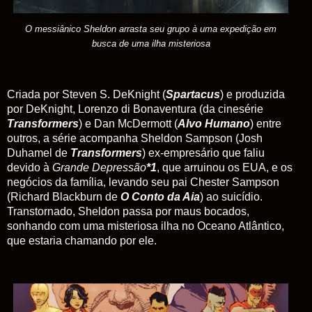
O messiânico Sheldon arrasta seu grupo à uma expedição em
busca de uma ilha misteriosa
Criada
por Steven S. DeKnight (
Spartacus
) e produzida
por
DeKnight,
Lorenzo di Bonaventura (da cinesérie
Transformers
) e Dan McDermott (
Alvo Humano
) entre
outros, a série acompanha Sheldon Sampson (Josh
Duhamel de
Transformers
) ex-empresário que faliu
devido à
Grande
Depressão
*1
, que arruinou os EUA, e os
negócios da família, levando seu pai Chester Sampson
(Richard Blackburn de
O Conto da Aia
) ao suicídio.
Transtornado, Sheldon passa por maus bocados,
sonhando com uma misteriosa ilha no Oceano Atlântico,
que estaria chamando por ele.