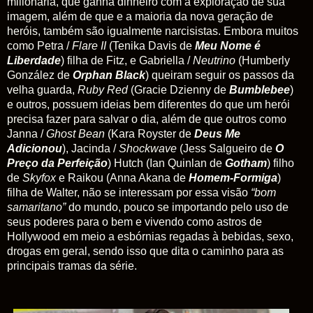
milionária, que ganha dinheiro com a exploração de sua
imagem, além de que e a maioria da nova geração de
heróis, também são igualmente narcisistas. Embora muitos
como Petra /
Flare II
(Tenika Davis de
Meu Nome é
Liberdade
) filha de Fitz, e Gabriella /
Neutrino
(Humberly
González de
Orphan Black
) queiram seguir os passos da
velha guarda,
Ruby Red
(Gracie Dzienny de
Bumblebee
)
e outros, possuem ideias bem diferentes do que um herói
precisa fazer para salvar o dia, além de que outros como
Janna /
Ghost Bean
(Kara Royster de
Deus Me
Adicionou
), Jacinda /
Shockwave
(Jess Salgueiro de
O
Preço da Perfeição
) Hutch (Ian Quinlan de
Gotham
) filho
de
Skyfox
e Raikou (Anna Akana de
Homem-Formiga
)
filha de Walter, não se interessam por essa visão
“bom
samaritano”
do mundo, pouco se importando pelo uso de
seus poderes para o bem e vivendo como astros de
Hollywood em meio a esbórnias regadas à bebidas, sexo,
drogas em geral, sendo isso que dita o caminho para as
principais tramas da série.