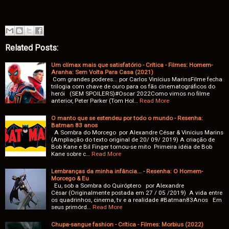
Related Posts:
Um clímax mais que satisfatório - Crítica - Filmes: Homem-
Aranha: Sem Volta Para Casa (2021)
Com grandes poderes... por Carlos Vinícius MarinsFilme fecha
trilogia com chave de ouro para os fãs cinematográficos do
herói (SEM SPOILERS)#Oscar 2022Como vimos no filme
anterior, Peter Parker (Tom Hol…
Read More
O manto que se estendeu por todo o mundo - Resenha:
Batman 83 anos
A Sombra do Morcego por Alexandre César & Vinicius Marins
(Ampliação do texto original de 20/ 09/ 2019) A criação de
Bob Kane e Bil Finger tornou-se mito Primeira idéia de Bob
Kane sobre c…
Read More
Lembranças da minha infância... - Resenha: O Homem-
Morcego & Eu
Eu, sob a Sombra do Quiróptero por Alexandre
César (Originalmente postada em 27 / 05 /2019) A vida entre
os quadrinhos, cinema, tv e a realidade #Batman83Anos Em
seus primórd…
Read More
Chupa-sangue fashion - Crítica - Filmes: Morbius (2022)