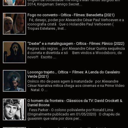
2014, Kingsman: Serviço Secret...
Fogo no convento - Crítica - Filmes: Benedetta (2021)
Fé, desejo, poder por Alexandre César Paul Verhoeven e a
iconografia cristã Que o Holandês Paul Verhoeven (
Tropas Estelares , Inst...
"Dexter" e a metalinguagem - Crítica - Filmes: Pânico (2022)
Regras são regras ... por Alexandre César Quinta sequência
é correta e divertida e só Bem vindos a Woodsboro, de
novo!!! Escrito ...
Looongo trajeto... Crítica – Filmes: A Lenda do Cavaleiro
Verde (2021)
Onírico rito de pass agem à maturidade por Alexandre
César Narrativa mítica chega aos cinemas e na Prime Video
Natal. O ...
O homem da fronteira - Clássicos da TV: David Crockett &
Daniel Boone
Fess Parker - O colono polivalente por Ronald Lima
(Originalmente publicado em 01/05/2020) O chapéu de
guaxinim que valia por dois per...