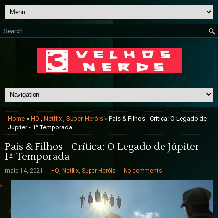
Home
»
HQ
,
Netflix
,
Super-Heróis
» Pais & Filhos - Crítica: O Legado de
Júpiter - 1ª Temporada
Pais & Filhos - Crítica: O Legado de Júpiter -
1ª Temporada
maio 14, 2021
HQ
,
Netflix
,
Super-Heróis
No comments