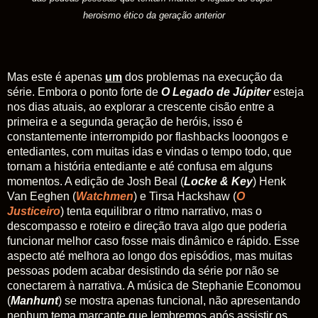
heroismo ético da geração anterior
Mas
este é apenas
um
dos problemas na execução da
série. Embora o ponto forte de
O Legado de Júpiter
esteja
nos dias atuais, ao explorar a crescente cisão entre a
primeira e a segunda geração de heróis, isso é
constantemente interrompido por flashbacks looongos e
entediantes, com muitas idas e vindas o tempo todo, que
tornam a história entediante e até confusa em alguns
momentos. A edição de Josh Beal (
Locke & Key
) Henk
Van Eeghen (
Watchmen
) e Tirsa Hackshaw (
O
Justiceiro
) tenta equilibrar o ritmo narrativo, mas o
descompasso e roteiro e direção trava algo que poderia
funcionar melhor caso fosse mais dinâmico e rápido. Esse
aspecto até melhora ao longo dos episódios, mas muitas
pessoas podem acabar desistindo da série por não se
conectarem à narrativa. A música de Stephanie Economou
(
Manhunt
) se mostra apenas funcional, não apresentando
nenhum tema marcante que lembremos após assistir os