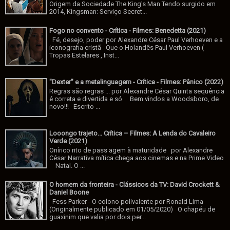
Origem da Sociedade The King's Man Tendo surgido em
2014, Kingsman: Serviço Secret...
Fogo no convento - Crítica - Filmes: Benedetta (2021)
Fé, desejo, poder por Alexandre César Paul Verhoeven e a
iconografia cristã Que o Holandês Paul Verhoeven (
Tropas Estelares , Inst...
"Dexter" e a metalinguagem - Crítica - Filmes: Pânico (2022)
Regras são regras ... por Alexandre César Quinta sequência
é correta e divertida e só Bem vindos a Woodsboro, de
novo!!! Escrito ...
Looongo trajeto... Crítica – Filmes: A Lenda do Cavaleiro
Verde (2021)
Onírico rito de pass agem à maturidade por Alexandre
César Narrativa mítica chega aos cinemas e na Prime Video
Natal. O ...
O homem da fronteira - Clássicos da TV: David Crockett &
Daniel Boone
Fess Parker - O colono polivalente por Ronald Lima
(Originalmente publicado em 01/05/2020) O chapéu de
guaxinim que valia por dois per...