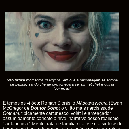
Não faltam momentos lisérgicos, em que a personagem se entope
de bebida, sanduíche de ovo (chega a ser um fetiche) e outras
"químicas"
E temos os vilões: Roman Sionis, o
Máscara Negra
(Ewan
McGregor de
Doutor
Sono
) o vilão mais narcisista de
Gotham
, tipicamente cartunesco, volátil e ameaçador,
assumidamente caricato a nível narrativo desse realismo
“fantabuloso”
. Meritocrata de família rica, ele é a síntese do
homem em busca de poder cuja relação com o seu zeloso