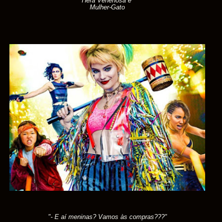
Hera Venenosa e
Mulher-Gato
"- E aí meninas? Vamos às compras???"