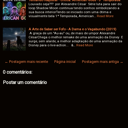
Tentando reajustar - Crítica: American Gods - 3ª Temporada
Louvado seja??? por Alexandre César Série luta para sair do
loop Shadow Moon continua tendo sonhos simbolizando a
sua busca interiorTendo se iniciado com uma ótima e
visualmente bela 1ª Temporada, American…
Read More
A Arte de Saber ser Fofo - A Dama e o Vagabundo (2019)
A graça de um "Au-au" ou, de mais de umpor Alexandre
CésarChega o melhor remake de uma animação da Disney E
surge, sem alarde, a melhor adaptação de uma animação da
Disney para o live-action... &…
Read More
← Postagem mais recente
Página inicial
Postagem mais antiga →
0 comentários:
Postar um comentário