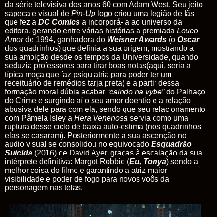
da série televisiva dos anos 60 com Adam West. Seu jeito
sapeca e visual de
Pin-Up
logo criou uma legião de fãs
que fez a
DC
Comics
a incorporá-la ao universo da
editora, gerando entre várias histórias a premiada
Louco
Amor
de 1994, ganhadora do
Weisner
Awards
(o
Oscar
dos quadrinhos) que definia a sua origem, mostrando a
sua ambição desde os tempos da Universidade, quando
seduzia professores para tirar boas notas(aqui, seria a
típica moça que faz psiquiatria para poder ter um
receituário de remédios tarja preta) e a partir dessa
formação moral dúbia acabar
“caindo na vybe”
do
Palhaço
do Crime
e surgindo aí o seu amor doentio e a relação
abusiva dele para com ela, sendo que seu relacionamento
com Pâmela Isley a
Hera Venenosa
servia como uma
ruptura desse ciclo de baixa auto-estima (nos quadrinhos
elas se casaram). Posteriormente a sua ascenção no
audio visual se consolidou no equivocado
Esquadrão
Suicida
(2016) de David Ayer, graças à escalação da sua
intérprete definitiva: Margot Robbie (
Eu, Tonya
) sendo a
melhor coisa do filme e garantindo a atriz maior
visibilidade e poder de fogo para novos voôs da
personagem nas telas.