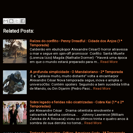
Related Posts:
Raízes do conflito - Penny Dreadful : Cidade dos Anjos (1ª
Temporada)
Caldeirão em ebuliçãopor Alexandre CésarO horror atravessa
o mar e segue em spin-off promissor Confito: Santa Muerte
(Lorenza Izzo) Magda (Nathalie Dormer) -“Haverá uma época
em que o mundo estará preparado para m…
Read More
A profunda simplicidade - O Mandaloriano - 2ª Temporada
E a “galáxia muito, muito distante” volta a encantarpor
Alexandre César Nova temporada segue, inova e amplia o
universoObs: Contém spoilers Seguindo a bem sucedida trilha
de Mando, ou Din Dijarim (Pedro Pasc…
Read More
Sobre legado e feridas não cicatrizadas - Cobra Kai (1ª e 2ª
Temporadas)
por Alexandre César Drama oitentista envolvente e
cativanteA batalha continua... Johnny Lawrence (William
Zabcka de A Ressaca) viveu os últimos trinta e quatro anos à
sombra de sua derrota no tornei…
Read More