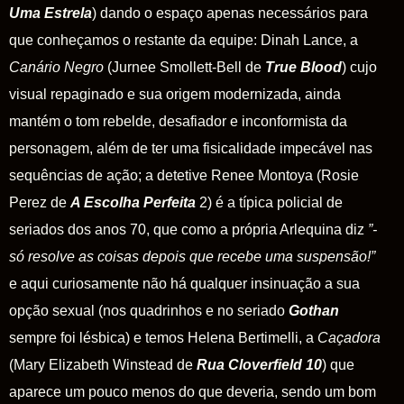
Uma
Estrela
) dando o espaço apenas necessários para
que conheçamos o restante da equipe: Dinah Lance, a
Canário
Negro
(Jurnee Smollett-Bell de
True
Blood
) cujo
visual repaginado e sua origem modernizada, ainda
mantém o tom rebelde, desafiador e inconformista da
personagem, além de ter uma fisicalidade impecável nas
sequências de ação; a detetive Renee Montoya (Rosie
Perez de
A
Escolha
Perfeita
2
) é a típica policial de
seriados dos anos 70, que como a própria Arlequina diz
”-
só resolve as coisas depois que recebe uma suspensão!”
e aqui curiosamente não há qualquer insinuação a sua
opção sexual (nos quadrinhos e no seriado
Gothan
sempre foi lésbica) e temos Helena Bertimelli,
a
Caçadora
(Mary Elizabeth Winstead de
Rua
Cloverfield
10
)
que
aparece um pouco menos do que deveria, sendo um bom