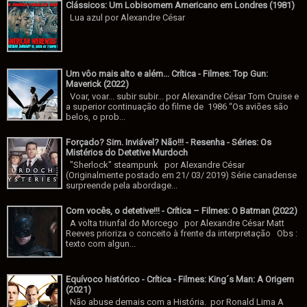
Clássicos: Um Lobisomem Americano em Londres (1981)
Lua azul por Alexandre César
Um vôo mais alto e além... Crítica - Filmes: Top Gun:
Maverick (2022)
Voar, voar... subir subir... por Alexandre César Tom Cruise e
a superior continuação do filme de 1986 “Os aviões são
belos, o prob...
Forçado? Sim. Inviável? Não!!! - Resenha - Séries: Os
Mistérios do Detetive Murdoch
"Sherlock" steampunk por Alexandre César
(Originalmente postado em 21/ 03/ 2019) Série canadense
surpreende pela abordage...
Com vocês, o detetive!!! - Crítica – Filmes: O Batman (2022)
A volta triunfal do Morcego por Alexandre César Matt
Reeves prioriza o conceito à frente da interpretação Obs :
texto com algun...
Equívoco histórico - Crítica - Filmes: King´s Man: A Origem
(2021)
Não abuse demais com a História. por Ronald Lima A