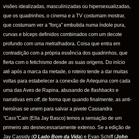
visões idealizadas, masculinizadas ou hipersexualizadas,
que os quadrinhos, o cinema e a TV costumam mostrar,
que costumam ver a “força” embutida numa índole pura,
curvas e bíceps definidos combinados com um decote
profundo com uma metralhadora. Coisa que entra em
contradição com a própria essência dos quadrinhos, que
flerta com o fetichismo desde as suas origens. Do início
até após a marca da metade, o roteiro tende a dar muitas
voltas para estabelecer a conexão de Arlequina com cada
uma das
Aves de Rapina
, abusando de
flashbacks
e
narrativas em
off
, de forma que quando finalmente, as anti-
heroínas se unem para salvar a pivete Cassandra
“
Cass”
Cain (Ella Jay Basco) temos a sensação de um
primeiro ato desnecessariamente extenso. Se a edição de
Jay Cassidy (
O
Lado
Bom
da
Vida
) e Evan Schiff (
John