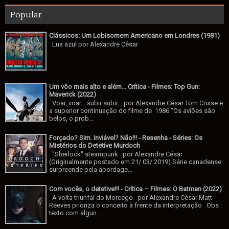
Popular
Clássicos: Um Lobisomem Americano em Londres (1981)
Lua azul por Alexandre César
Um vôo mais alto e além... Crítica - Filmes: Top Gun:
Maverick (2022)
Voar, voar... subir subir... por Alexandre César Tom Cruise e
a superior continuação do filme de 1986 “Os aviões são
belos, o prob...
Forçado? Sim. Inviável? Não!!! - Resenha - Séries: Os
Mistérios do Detetive Murdoch
"Sherlock" steampunk por Alexandre César
(Originalmente postado em 21/ 03/ 2019) Série canadense
surpreende pela abordage...
Com vocês, o detetive!!! - Crítica – Filmes: O Batman (2022)
A volta triunfal do Morcego por Alexandre César Matt
Reeves prioriza o conceito à frente da interpretação Obs :
texto com algun...