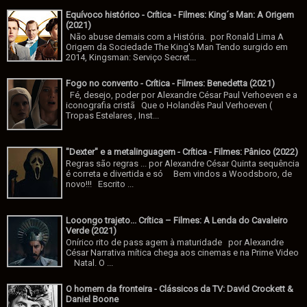
Equívoco histórico - Crítica - Filmes: King´s Man: A Origem
(2021)
Não abuse demais com a História. por Ronald Lima A
Origem da Sociedade The King's Man Tendo surgido em
2014, Kingsman: Serviço Secret...
Fogo no convento - Crítica - Filmes: Benedetta (2021)
Fé, desejo, poder por Alexandre César Paul Verhoeven e a
iconografia cristã Que o Holandês Paul Verhoeven (
Tropas Estelares , Inst...
"Dexter" e a metalinguagem - Crítica - Filmes: Pânico (2022)
Regras são regras ... por Alexandre César Quinta sequência
é correta e divertida e só Bem vindos a Woodsboro, de
novo!!! Escrito ...
Looongo trajeto... Crítica – Filmes: A Lenda do Cavaleiro
Verde (2021)
Onírico rito de pass agem à maturidade por Alexandre
César Narrativa mítica chega aos cinemas e na Prime Video
Natal. O ...
O homem da fronteira - Clássicos da TV: David Crockett &
Daniel Boone