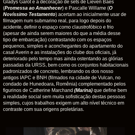
Gladys Garot e a decoração de sets de Lieven Baes
(
Promessa
ao
Amanhecer
) e Pascalle Willame (
O
Novíssimo
Testamento
) acertam ao inicialmente usar de
filmagem num submarino real, para logo depois do
acidente, definir o espaço como claustrofóbico e frio
(apesar de ainda serem maiores do que a média desse
tipo de embarcação) contrastando com os espaços
pequenos, simples e aconchegantes do apartamento do
casal Averin e as instalações do clube dos oficiais, já
deteriorado pelo tempo mas ainda ostentando as glórias
passadas da URSS, bem como os conjuntos habitacionais
padronizados de concreto, lembrando os dos nosso
antigos
IAPC
e
BNH
(filmados na cidade de Vulcan, no
condado de Hunedoara, Romênia) complementado pelos
figurinos de Catherine Marchand
(
Marina
)
que define bem
a realidade social sem muita sofisticação destas pessoas
simples, cujos trabalhos exigem um alto nível técnico em
contraste com sua origens proletárias.