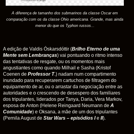
A diferença de tamanho dos submarinos da classe Oscar em
comparação com os da classe Ohio americana. Grande, mas ainda
menor do que os Typhon russos...
A edição de Valdis Óskarsdóttir (
Brilho Eterno de uma
Mente sem Lembranças
) vai pontuando o ritmo intenso
das tentativas de resgate, ou os momentos mais
angustiantes como quando Milhail e Sasha (Kristof
Coenen de
Professor T
.
) nadam num compartimento
inundado para recuperarem cartuchos de filtragem do
equipamento de ar, ou o arrastar da negociação entre as
autoridades e o crescendo de desespero dos familiares
dos tripulantes, liderados por Tanya, Daria, Vera Markov,
esposa de Anton (Helene Reingaard Neumann de
A
Comunidade
) e Oksana, a mãe de um dos tripulantes
(Pernila August de
Star Wars
–
episódios
I
e
II
).