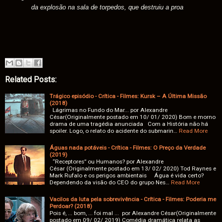
da explosão na sala de torpedos, que destruiu a proa
Related Posts:
Trágico episódio - Crítica - Filmes: Kursk – A Última Missão
(2018)
Lágrimas no Fundo do Mar... por Alexandre
César(Originalmente postado em 10/ 01/ 2020) Bom e morno
drama de uma tragédia anunciada Com a História não há
spoiler. Logo, o relato do acidente do submarin…
Read More
Águas nada potáveis - Crítica - Filmes: O Preço da Verdade
(2019)
“Receptores” ou Humanos? por Alexandre
César (Originalmente postado em 13/ 02/ 2020) Tod Raynes e
Mark Rufalo e os perigos ambientais Água é vida certo?
Dependendo da visão do CEO do grupo Nes…
Read More
Vacilos da luta pela sobrevivência - Crítica - Filmes: Poderia me
Perdoar? (2018)
Pois é, ... bom, ... foi mal ... por Alexandre César(Originalmente
postado em 09/ 02/ 2019) Comédia dramática relata as