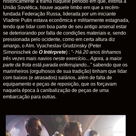
historicamente a trama naquele período em que, extinta a
União Soviética, houve aquele limbo em que a recém-
fundada Federação Russa, liderada por um iniciante
Vladmir Putin estava econômica e militarmente estagnada,
tendo que lidar com boa parte de seu antigo arsenal estar
se deteriorando por falta de condições materiais e, sendo
pressionada pelo ocidente, como em certa altura diz
amargo, o Alm. Vyacheslav Grudzinsky (Peter
Simonischek de
O
Intérprete
) :
“- Há 20 anos tínhamos
três vezes mais navios neste exercício... Agora, a maior
parte da frota está parada enferrujando...”
sabendo que os
marinheiros (orgulhosos de sua tradição) tinham que lidar
com baixos (e atrasados) salários, além de falta de
equipamento e peças de reposição, que os forçavam
naquela época à canibalização de peças de uma
embarcação para outras.