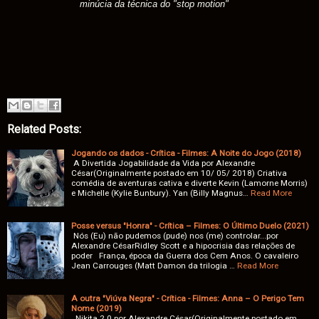
minúcia da técnica do "stop motion"
Related Posts:
Jogando os dados - Crítica - Filmes: A Noite do Jogo (2018)
A Divertida Jogabilidade da Vida por Alexandre
César(Originalmente postado em 10/ 05/ 2018) Criativa
comédia de aventuras cativa e diverte Kevin (Lamorne Morris)
e Michelle (Kylie Bunbury). Yan (Billy Magnus…
Read More
Posse versus "Honra" - Crítica – Filmes: O Último Duelo (2021)
Nós (Eu) não pudemos (pude) nos (me) controlar...por
Alexandre CésarRidley Scott e a hipocrisia das relações de
poder França, época da Guerra dos Cem Anos. O cavaleiro
Jean Carrouges (Matt Damon da trilogia …
Read More
A outra "Viúva Negra" - Crítica - Filmes: Anna – O Perigo Tem
Nome (2019)
Nikita 2.0 por Alexandre César(Originalmente postado em