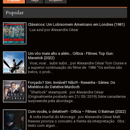
Popular
Clássicos: Um Lobisomem Americano em Londres (1981)
Lua azul por Alexandre César
Um vôo mais alto e além... Crítica - Filmes: Top Gun:
Maverick (2022)
Voar, voar... subir subir... por Alexandre César Tom Cruise e
a superior continuação do filme de 1986 “Os aviões são
belos, o prob...
Forçado? Sim. Inviável? Não!!! - Resenha - Séries: Os
Mistérios do Detetive Murdoch
"Sherlock" steampunk por Alexandre César
(Originalmente postado em 21/ 03/ 2019) Série canadense
surpreende pela abordage...
Com vocês, o detetive!!! - Crítica – Filmes: O Batman (2022)
A volta triunfal do Morcego por Alexandre César Matt
Reeves prioriza o conceito à frente da interpretação Obs :
texto com algun...