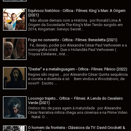
Equívoco histórico - Crítica - Filmes: King´s Man: A Origem
(2021)
Não abuse demais com a História. por Ronald Lima A
Origem da Sociedade The King's Man Tendo surgido em
2014, Kingsman: Serviço Secret...
Fogo no convento - Crítica - Filmes: Benedetta (2021)
Fé, desejo, poder por Alexandre César Paul Verhoeven e a
iconografia cristã Que o Holandês Paul Verhoeven (
Tropas Estelares , Inst...
"Dexter" e a metalinguagem - Crítica - Filmes: Pânico (2022)
Regras são regras ... por Alexandre César Quinta sequência
é correta e divertida e só Bem vindos a Woodsboro, de
novo!!! Escrito ...
Looongo trajeto... Crítica – Filmes: A Lenda do Cavaleiro
Verde (2021)
Onírico rito de pass agem à maturidade por Alexandre
César Narrativa mítica chega aos cinemas e na Prime Video
Natal. O ...
O homem da fronteira - Clássicos da TV: David Crockett &