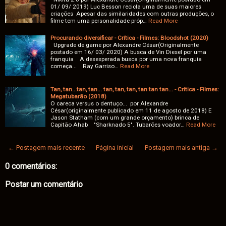
01/ 09/ 2019) Luc Besson recicla uma de suas maiores
criações Apesar das similaridades com outras produções, o
filme tem uma personalidade próp…
Read More
Procurando diversificar - Crítica - Filmes: Bloodshot (2020)
Upgrade de game por Alexandre César(Originalmente
postado em 16/ 03/ 2020) A busca de Vin Diesel por uma
franquia A desesperada busca por uma nova franquia
começa... Ray Garriso…
Read More
Tan, tan...tan, tan... tan, tan, tan, tan tan tan... - Crítica - Filmes:
Megatubarão (2018)
O careca versus o dentuço... por Alexandre
César(originalmente publicado em 11 de agosto de 2018) E
Jason Statham (com um grande orçamento) brinca de
Capitão Ahab "Sharknado 5". Tubarões voador…
Read More
← Postagem mais recente
Página inicial
Postagem mais antiga →
0 comentários:
Postar um comentário