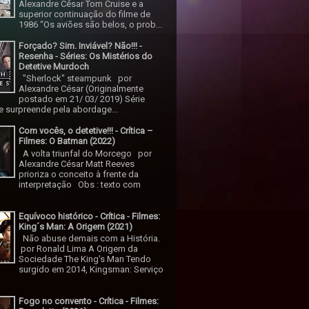
Alexandre César Tom Cruise e a
superior continuação do filme de
1986 “Os aviões são belos, o prob...
Forçado? Sim. Inviável? Não!!! -
Resenha - Séries: Os Mistérios do
Detetive Murdoch
"Sherlock" steampunk por
Alexandre César (Originalmente
postado em 21/ 03/ 2019) Série
 surpreende pela abordage...
Com vocês, o detetive!!! - Crítica –
Filmes: O Batman (2022)
A volta triunfal do Morcego por
Alexandre César Matt Reeves
prioriza o conceito à frente da
interpretação Obs : texto com
Equívoco histórico - Crítica - Filmes:
King´s Man: A Origem (2021)
Não abuse demais com a História.
por Ronald Lima A Origem da
Sociedade The King's Man Tendo
surgido em 2014, Kingsman: Serviço
Fogo no convento - Crítica - Filmes: