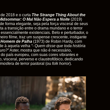
o
de 2018 e o curta
The
Strange Thing About the
Midsommar:
O Mal Não Espera a Noite
(2019)
de forma elegante, seja pela força visceral de seus
ita a transição entre o drama mundano e o terror
 essencialmente existenciais. Belo e perturbador, o
eiro filme, traz um suspense crescente, instigante
 Homem de Palha
(1973) de Robin Hardy, com
nde à aquela velha
“- Quem disse que toda história
curo?”
Aster, mostra que não é necessário,
 do país europeu, com suas cores vibrantes e
co, visceral, perverso e claustrofóbico, dedicando
mosfera de terror pastoral (ou
folk horror
).