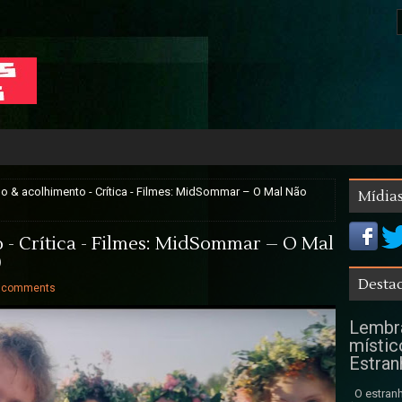
 & acolhimento - Crítica - Filmes: MidSommar – O Mal Não
Mídias
- Crítica - Filmes: MidSommar – O Mal
)
Destaq
 comments
Lembra
místic
Estran
O estranh