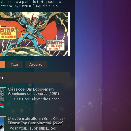
 atualizado à partir do texto postado
nte em 16/10/2016 ) Aquele que s...
r
Tags
Arquivo
ar
Clássicos: Um Lobisomem
Americano em Londres (1981)
Lua azul por Alexandre César
Um vôo mais alto e além... Crítica -
Filmes: Top Gun: Maverick (2022)
Voar, voar... subir subir... por