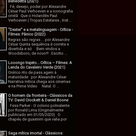
Benedetta (2021)
Fé, desejo, poder por Alexandre
César Paul Verhoeven e a iconografia
cristã Que o Holandês Paul
Verhoeven ( Tropas Estelares , Inst...
"Dexter" e a metalinguagem - Crítica -
Filmes: Pânico (2022)
Regras são regras ... por Alexandre
César Quinta sequência é correta e
divertida e só Bem vindos a
Woodsboro, de novo!!! Escrito ...
Looongo trajeto... Crítica – Filmes: A
Lenda do Cavaleiro Verde (2021)
Onírico rito de pass agem à
maturidade por Alexandre César
Narrativa mítica chega aos cinemas
e na Prime Video Natal. O ...
O homem da fronteira - Clássicos da
TV: David Crockett & Daniel Boone
Fess Parker - O colono polivalente
por Ronald Lima (Originalmente
publicado em 01/05/2020) O
chapéu de guaxinim que valia por
Saga mítica imortal - Clássicos: