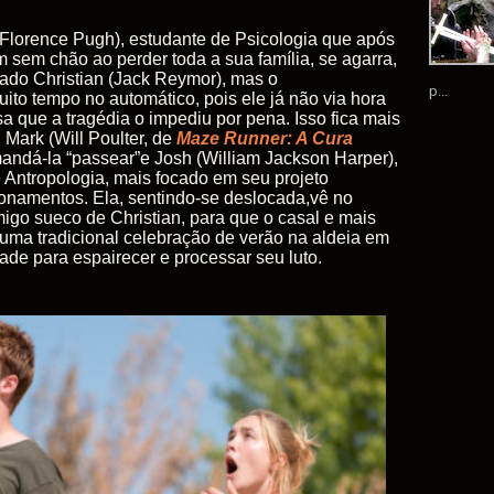
 (Florence Pugh), estudante de Psicologia que após
 sem chão ao perder toda a sua família, se agarra,
ado Christian (Jack Reymor), mas o
p...
uito tempo no automático, pois ele já não via hora
sa que a tragédia o impediu por pena. Isso fica mais
 Mark (Will Poulter, de
Maze Runner: A Cura
mandá-la “passear”e Josh (William Jackson Harper),
e Antropologia, mais focado em seu projeto
onamentos. Ela, sentindo-se deslocada,vê no
migo sueco de Christian, para que o casal e mais
ma tradicional celebração de verão na aldeia em
de para espairecer e processar seu luto.