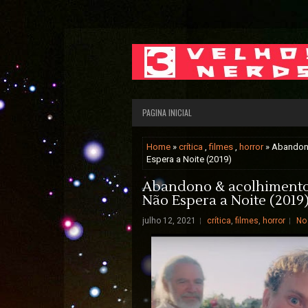
PAGINA INICIAL
Home
»
crítica
,
filmes
,
horror
» Abandono
Espera a Noite (2019)
Abandono & acolhimento 
Não Espera a Noite (2019
julho 12, 2021
crítica
,
filmes
,
horror
No