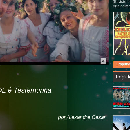
(Revisto e
originalme
Popula
Popul
L é Testemunha
por Alexandre César