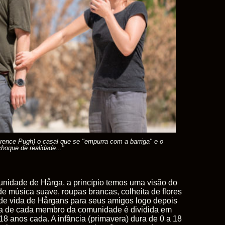
orence Pugh) o casal que se "empurra com a barriga" e o
choque de realidade..."
munidade de
Hårga,
a princípio temos uma visão do
de música suave, roupas brancas, colheita de flores
 de vida de
Hårgans
para seus amigos logo depois
a de cada membro da comunidade é dividida em
8 anos cada. A infância (primavera) dura de 0 a 18