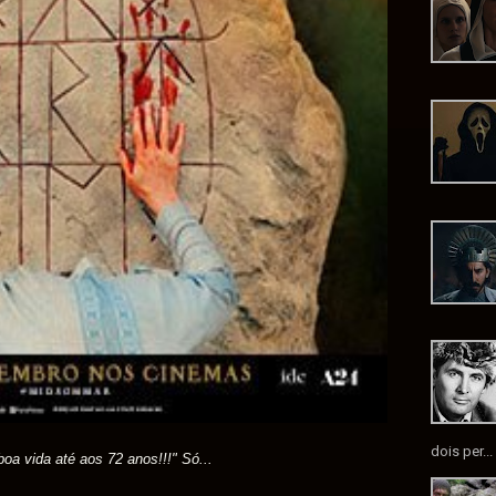
dois per...
boa vida até aos 72 anos!!!" Só...