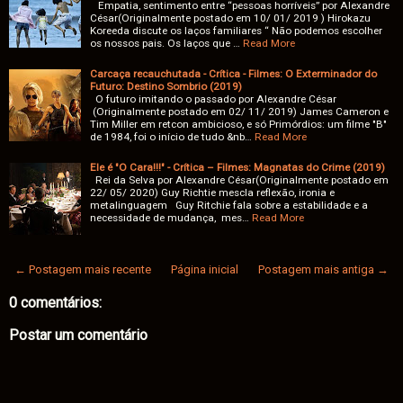
Empatia, sentimento entre “pessoas horríveis” por Alexandre
César(Originalmente postado em 10/ 01/ 2019 ) Hirokazu
Koreeda discute os laços familiares “ Não podemos escolher
os nossos pais. Os laços que …
Read More
Carcaça recauchutada - Crítica - Filmes: O Exterminador do
Futuro: Destino Sombrio (2019)
O futuro imitando o passado por Alexandre César
(Originalmente postado em 02/ 11/ 2019) James Cameron e
Tim Miller em retcon ambicioso, e só Primórdios: um filme "B"
de 1984, foi o início de tudo &nb…
Read More
Ele é "O Cara!!!" - Crítica – Filmes: Magnatas do Crime (2019)
Rei da Selva por Alexandre César(Originalmente postado em
22/ 05/ 2020) Guy Richtie mescla reflexão, ironia e
metalinguagem Guy Ritchie fala sobre a estabilidade e a
necessidade de mudança, mes…
Read More
← Postagem mais recente
Página inicial
Postagem mais antiga →
0 comentários:
Postar um comentário