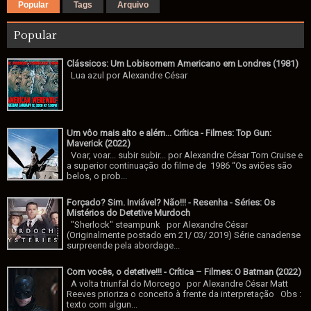
Popular
Tags
Arquivo
Popular
Clássicos: Um Lobisomem Americano em Londres (1981)
Lua azul por Alexandre César
Um vôo mais alto e além... Crítica - Filmes: Top Gun:
Maverick (2022)
Voar, voar... subir subir... por Alexandre César Tom Cruise e
a superior continuação do filme de 1986 “Os aviões são
belos, o prob...
Forçado? Sim. Inviável? Não!!! - Resenha - Séries: Os
Mistérios do Detetive Murdoch
"Sherlock" steampunk por Alexandre César
(Originalmente postado em 21/ 03/ 2019) Série canadense
surpreende pela abordage...
Com vocês, o detetive!!! - Crítica – Filmes: O Batman (2022)
A volta triunfal do Morcego por Alexandre César Matt
Reeves prioriza o conceito à frente da interpretação Obs :
texto com algun...