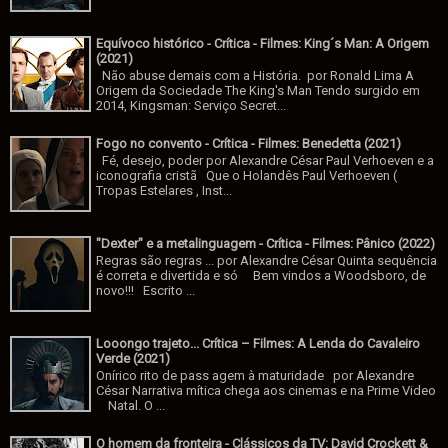
Equívoco histórico - Crítica - Filmes: King´s Man: A Origem
(2021)
Não abuse demais com a História. por Ronald Lima A
Origem da Sociedade The King's Man Tendo surgido em
2014, Kingsman: Serviço Secret...
Fogo no convento - Crítica - Filmes: Benedetta (2021)
Fé, desejo, poder por Alexandre César Paul Verhoeven e a
iconografia cristã Que o Holandês Paul Verhoeven (
Tropas Estelares , Inst...
"Dexter" e a metalinguagem - Crítica - Filmes: Pânico (2022)
Regras são regras ... por Alexandre César Quinta sequência
é correta e divertida e só Bem vindos a Woodsboro, de
novo!!! Escrito ...
Looongo trajeto... Crítica – Filmes: A Lenda do Cavaleiro
Verde (2021)
Onírico rito de pass agem à maturidade por Alexandre
César Narrativa mítica chega aos cinemas e na Prime Video
Natal. O ...
O homem da fronteira - Clássicos da TV: David Crockett &