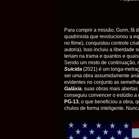
Para
cumprir a missão, Gunn, fã d
quadrinista que revolucionou a e
no filme), conquistou controle cri
autoria). Isso incluiu a liberdad
teriam na trama e quantos e quais
Sendo um misto de continuação,
Suicida
(2021) é um longa-metra
ser uma obra assumidamente anárq
evidentes no conjunto as semelha
Galáxia
, suas obras mais abertas
conseguiu convencer o estúdio a d
PG-13
, o que beneficiou a obra,
chulos de forma inteligente. Nunc