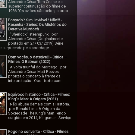
Alexandre César Tom Cruise e a
superior continuação do filme de
1986 “Os aviões são belos, o prob...
Forçado? Sim. Inviável? Não!!! -
Resenha - Séries: Os Mistérios do
Detetive Murdoch
"Sherlock" steampunk por
Alexandre César (Originalmente
postado em 21/ 03/ 2019) Série
 surpreende pela abordage...
Com vocês, o detetive!!! - Crítica –
Filmes: O Batman (2022)
A volta triunfal do Morcego por
Alexandre César Matt Reeves
prioriza o conceito à frente da
interpretação Obs : texto com
Equívoco histórico - Crítica - Filmes:
King´s Man: A Origem (2021)
Não abuse demais com a História.
por Ronald Lima A Origem da
Sociedade The King's Man Tendo
surgido em 2014, Kingsman: Serviço
Fogo no convento - Crítica - Filmes: