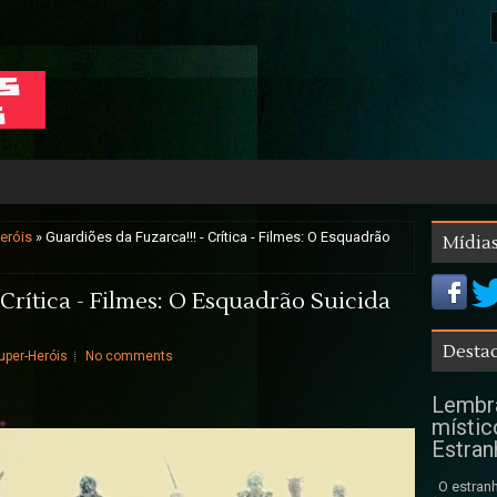
eróis
» Guardiões da Fuzarca!!! - Crítica - Filmes: O Esquadrão
Mídias
 Crítica - Filmes: O Esquadrão Suicida
Destaq
uper-Heróis
No comments
Lembra
místic
Estran
O estranh