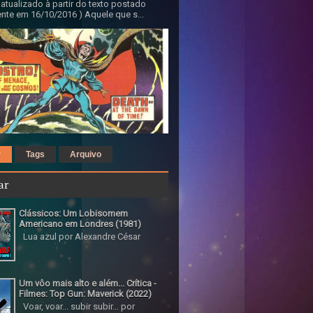
 atualizado à partir do texto postado
nte em 16/10/2016 ) Aquele que s...
r
Tags
Arquivo
ar
Clássicos: Um Lobisomem
Americano em Londres (1981)
Lua azul por Alexandre César
Um vôo mais alto e além... Crítica -
Filmes: Top Gun: Maverick (2022)
Voar, voar... subir subir... por