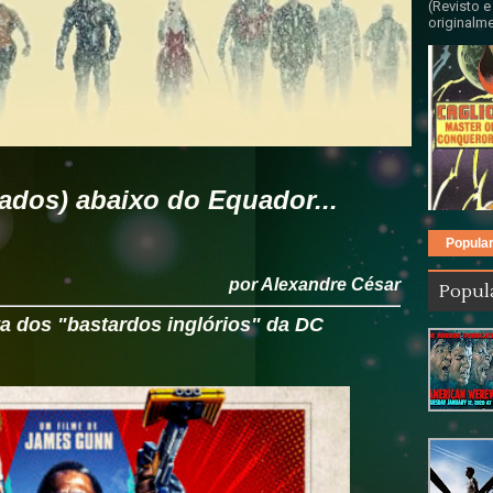
(Revisto e
originalme
ados) abaixo do Equador...
Popula
por Alexandre César
Popul
a dos "bastardos inglórios" da DC