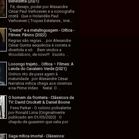
Benedetta (2021)
Fé, desejo, poder por Alexandre
César Paul Verhoeven e a iconografia
cristã Que o Holandês Paul
Verhoeven ( Tropas Estelares , Inst...
"Dexter" e a metalinguagem - Crítica -
Filmes: Pânico (2022)
Regras são regras ... por Alexandre
César Quinta sequência é correta e
divertida e só Bem vindos a
Woodsboro, de novo!!! Escrito ...
Looongo trajeto... Crítica – Filmes: A
Lenda do Cavaleiro Verde (2021)
Onírico rito de pass agem à
maturidade por Alexandre César
Narrativa mítica chega aos cinemas
e na Prime Video Natal. O ...
O homem da fronteira - Clássicos da
TV: David Crockett & Daniel Boone
Fess Parker - O colono polivalente
por Ronald Lima (Originalmente
publicado em 01/05/2020) O
chapéu de guaxinim que valia por
Saga mítica imortal - Clássicos: