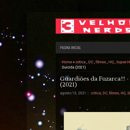
PAGINA INICIAL
Home
»
critica
,
DC
,
filmes
,
HQ
,
Super-H
Suicida (2021)
Guardiões da Fuzarca!!! -
(2021)
agosto 15, 2021
critica
,
DC
,
filmes
,
HQ
,
S