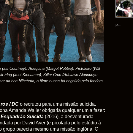
p...
e
(Jai Courtney),
Arlequina (Margot Robbie), Pistoleiro (Will
ck Flag (Joel Kinnaman
), Killer Croc (Adelawe Akinnuoye-
ar da boa bilheteria, o filme nunca foi engolido pelo fandom
ros / DC
o recrutou para uma missão suicida,
ona Amanda Waller obrigaria qualquer um a fazer:
e
Esquadrão Suicida
(2016), a desventurada
dada por David Ayer (e picotada pelo estúdio à
 no grupo parecia mesmo uma missão inglória. O