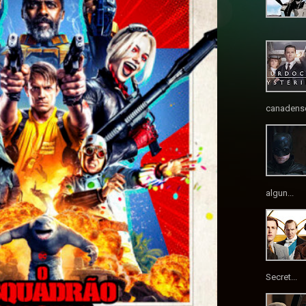
canadense
algun...
Secret...