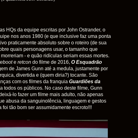
as HQs da equipe escritas por John Ostrander, o
quipe nos anos 1980 (e que inclusive faz uma ponta
ativo praticamente absoluto sobre o roteiro (de sua
e sobre quais personagens usar, o tamanho que
 morreriam - e quão ridículas seriam essas mortes.
reboot
e
retcon
do filme de 2016,
O Esquadrão
gem de James Gunn até a medula, justamente por
uica, divertida e (quem diria?) tocante. São
nças com os filmes da franquia
Guardiões da
 a todos os públicos. No caso deste filme, Gunn
eixá-lo fazer um filme mais adulto, não apenas
 que abusa da sanguinolência, linguagem e gestos
a foi tão bom ser assumidamente escroto!!!