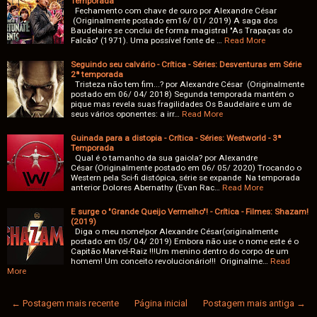
Temporada
Fechamento com chave de ouro por Alexandre César
(Originalmente postado em16/ 01/ 2019) A saga dos
Baudelaire se conclui de forma magistral "As Trapaças do
Falcão" (1971). Uma possível fonte de …
Read More
Seguindo seu calvário - Crítica - Séries: Desventuras em Série
2ª temporada
Tristeza não tem fim...? por Alexandre César (Originalmente
postado em 06/ 04/ 2018) Segunda temporada mantém o
pique mas revela suas fragilidades Os Baudelaire e um de
seus vários oponentes: a irr…
Read More
Guinada para a distopia - Crítica - Séries: Westworld - 3ª
Temporada
Qual é o tamanho da sua gaiola? por Alexandre
César (Originalmente postado em 06/ 05/ 2020) Trocando o
Western pela Sci-fi distópica, série se expande Na temporada
anterior Dolores Abernathy (Evan Rac…
Read More
E surge o "Grande Queijo Vermelho"! - Crítica - Filmes: Shazam!
(2019)
Diga o meu nome!por Alexandre César(originalmente
postado em 05/ 04/ 2019) Embora não use o nome este é o
Capitão Marvel-Raiz !!!Um menino dentro do corpo de um
homem! Um conceito revolucionário!!! Originalme…
Read
More
← Postagem mais recente
Página inicial
Postagem mais antiga →