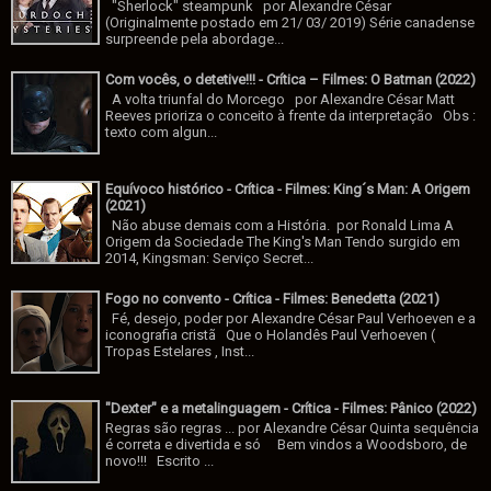
"Sherlock" steampunk por Alexandre César
(Originalmente postado em 21/ 03/ 2019) Série canadense
surpreende pela abordage...
Com vocês, o detetive!!! - Crítica – Filmes: O Batman (2022)
A volta triunfal do Morcego por Alexandre César Matt
Reeves prioriza o conceito à frente da interpretação Obs :
texto com algun...
Equívoco histórico - Crítica - Filmes: King´s Man: A Origem
(2021)
Não abuse demais com a História. por Ronald Lima A
Origem da Sociedade The King's Man Tendo surgido em
2014, Kingsman: Serviço Secret...
Fogo no convento - Crítica - Filmes: Benedetta (2021)
Fé, desejo, poder por Alexandre César Paul Verhoeven e a
iconografia cristã Que o Holandês Paul Verhoeven (
Tropas Estelares , Inst...
"Dexter" e a metalinguagem - Crítica - Filmes: Pânico (2022)
Regras são regras ... por Alexandre César Quinta sequência
é correta e divertida e só Bem vindos a Woodsboro, de
novo!!! Escrito ...