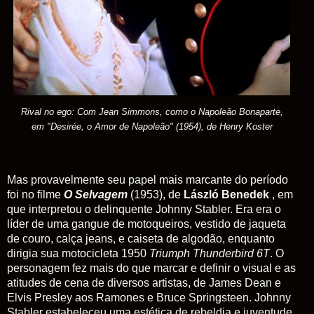
Rival no ego: Com Jean Simmons, como o Napoleão Bonaparte,
em "Desirée, o Amor de Napoleão" (1954), de Henry Koster
Mas provavelmente seu papel mais marcante do período
foi no filme
O Selvagem
(1953), de
László Benedek
, em
que interpretou o delinquente Johnny Stabler. Era era o
líder de uma gangue de motoqueiros, vestido de jaqueta
de couro, calça jeans, e caiseta de algodão, enquanto
dirigia sua motocicleta 1950
Triumph Thunderbird 6T
. O
personagem fez mais do que marcar e definir o visual e as
atitudes de cena de diversos artistas, de James Dean e
Elvis Presley aos Ramones e Bruce Springsteen. Johnny
Stabler estabeleceu uma estética de rebeldia e juventude