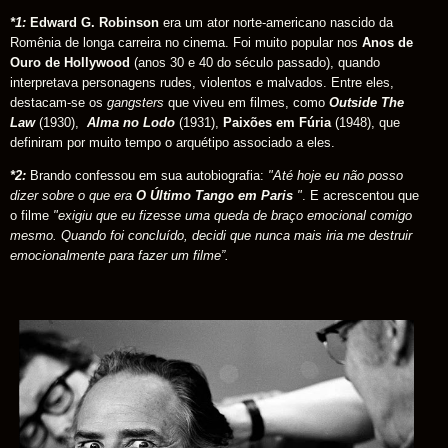
*1:
Edward G. Robinson
era um ator norte-americano nascido da
Romênia de longa carreira no cinema. Foi muito popular nos
Anos de
Ouro de Hollywood
(anos 30 e 40 do século passado), quando
interpretava personagens rudes, violentos e malvados. Entre eles,
destacam-se os
gangsters
que viveu em filmes, como
Outside The
Law
(1930),
Alma no Lodo
(1931),
Paixões em Fúria
(1948), que
definiram por muito tempo o arquétipo associado a eles.
*2:
Brando confessou em sua autobiografia:
"Até hoje eu não posso
dizer sobre o que era
O Último Tango em Paris
"
. E acrescentou que
o filme
"exigiu que eu fizesse uma queda de braço emocional comigo
mesmo. Quando foi concluído, decidi que nunca mais iria me destruir
emocionalmente para fazer um filme”.