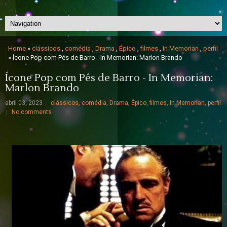
Home
»
clássicos
,
comédia
,
Drama
,
Épico
,
filmes
,
In Memorian
,
perfil
» Ícone Pop com Pés de Barro - In Memorian: Marlon Brando
Ícone Pop com Pés de Barro - In Memorian:
Marlon Brando
abril 03, 2023
clássicos
,
comédia
,
Drama
,
Épico
,
filmes
,
In Memorian
,
perfil
No comments