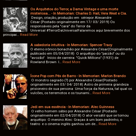
Os Arquitetos do Terror, a Dama Vintage e uma morte
misteriosa... - In Memorian: Charles D. Hall, Vera West e Cia.
Design, criação, produção em sériepor Alexandre
César (Postado originalmente em 17/ 03/ 2019) Os
responsáveis pela "cara" do Terror da
Universal #TerrorDaUniversalFalaremos aqui brevemente dos
principai…
Read More
A sabedoria intuitiva - In Memorian: Spencer Tracy
O eterno irônico bonachão por Alexandre César(Originalmente
publicado em 05/04/2018) O arquétipo do "paizão" ou do
"avozão" Início de carreira: "Quick Millions" (1931) de
Rowland Brown I…
Read More
Ícone Pop com Pés de Barro - In Memorian: Marlon Brando
O monstro sagrado (?) por Alexandre César(Postado
originalmente em 03/ 04/ 2018) Astro de primeira grandeza
prisioneiro de sua persona Uma força da Natureza, tal qual os
vulcões, os terremotos e os tsunami…
Read More
Jedi em sua essência - In Memorian: Alec Guinness
O velho homem sábio por Alexandre César (Postado
originalmente em 02/04/2018) O ator versátil que se tornou
arquétipo O menino Alec: Graças à um bom padrinho, o
teatro e o cinema inglês ganhou um de…
Read More