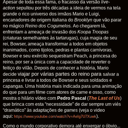
Apesar de toda essa fama, o fracasso da versão
live-
action
sepultou por três décadas a ideia de vermos na tela
grande o rico universo dos irmãos Mario e Luigi,
encanadores de origem italiana do
Brooklyn
que vão parar
no mágico
Reino dos Cogumelos.
Ao chegarem lá,
enfrentam a ameaça de invasão dos
Koopa Troopas
(criaturas semelhantes às tartarugas), cuja magia de seu
rei, Bowser, ameaça transformar a todos em objetos
inanimados, como tijolos, pedras e plantas carnívoras.
Bowser e seu exército sequestram Peach, a princesa do
reino, por ser a única com a capacidade de reverter o
feitiço do vilão. Depois de conhecer a história, Mario
viajar por várias partes do reino
para
decide
salvar a
princesa e livrar a todos de Bowser e seus soldados e
capangas. Uma história mais indicada para uma animação
do que para um filme com atores de carne e osso, como
mostra o hilário vídeo com
Pedro Pascal
(
The Last of Us
)
que brinca com esta “necessidade” de dar sempre um viés
“dramático” às adaptações de
games
(veja o video
aqui:
).
https://www.youtube.com/watch?v=AeIg7U7Xuwk
Como o mundo corporativo demora até enxergar o óbvio...