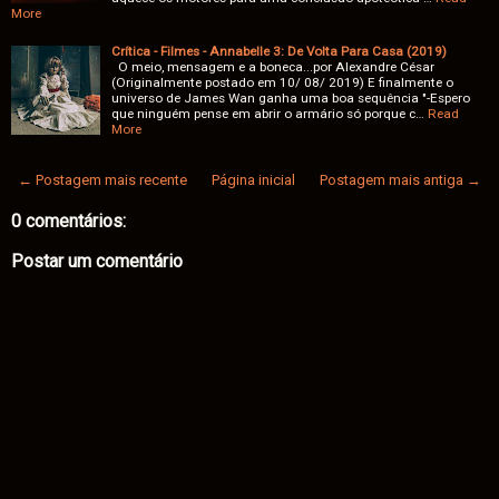
More
Crítica - Filmes - Annabelle 3: De Volta Para Casa (2019)
O meio, mensagem e a boneca...por Alexandre César
(Originalmente postado em 10/ 08/ 2019) E finalmente o
universo de James Wan ganha uma boa sequência "-Espero
que ninguém pense em abrir o armário só porque c…
Read
More
← Postagem mais recente
Página inicial
Postagem mais antiga →
0 comentários:
Postar um comentário