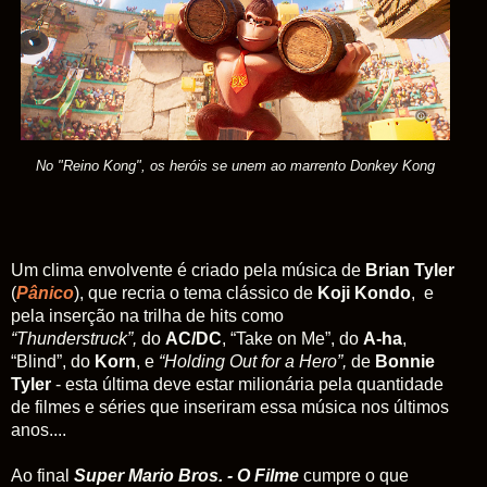
No "Reino Kong", os heróis se unem ao marrento Donkey Kong
Um clima envolvente é criado pela música de
Brian Tyler
(
Pânico
), que recria o tema clássico de
Koji Kondo
, e
pela inserção na trilha de hits como
“Thunderstruck”,
do
AC/DC
, “Take on Me”, do
A-ha
,
“Blind”, do
Korn
, e
“Holding Out for a Hero”,
de
Bonnie
Tyler
- esta última deve estar milionária pela quantidade
de filmes e séries que inseriram essa música nos últimos
anos....
Ao final
Super Mario Bros. - O Filme
cumpre o que