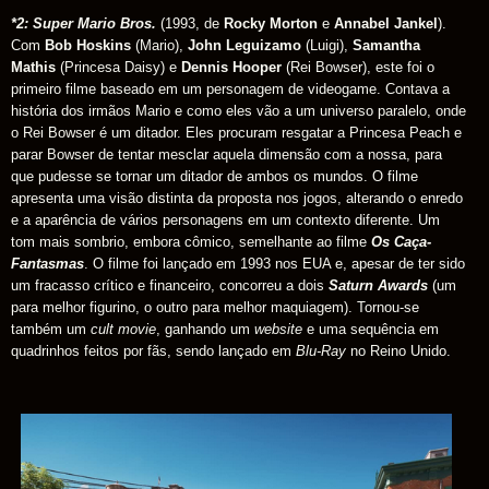
*2: Super Mario Bros.
(1993, de
Rocky Morton
e
Annabel Jankel
).
Com
Bob Hoskins
(Mario),
John Leguizamo
(Luigi),
Samantha
Mathis
(Princesa Daisy) e
Dennis Hooper
(
Rei Bowser), este foi o
primeiro filme baseado em um personagem de videogame. Contava a
história dos irmãos Mario e como eles vão a um universo paralelo, onde
o Rei Bowser é um ditador. Eles procuram resgatar a Princesa Peach e
parar Bowser de tentar mesclar aquela dimensão com a nossa, para
que pudesse se tornar um ditador de ambos os mundos. O filme
apresenta uma visão distinta da proposta nos jogos, alterando o enredo
e a aparência de vários personagens em um contexto diferente. Um
tom mais sombrio, embora cômico, semelhante ao filme
Os Caça-
Fantasmas
. O filme foi lançado em 1993 nos EUA
e, a
pesar de ter sido
um fracasso crítico e financeiro, concorreu a dois
Saturn Awards
(um
para melhor figurino, o outro para melhor maquiagem). Tornou-se
também um
cult movie
, ganhando um
website
e uma sequência em
quadrinhos feitos por fãs, sendo lançado em
Blu-Ray
no Reino Unido.