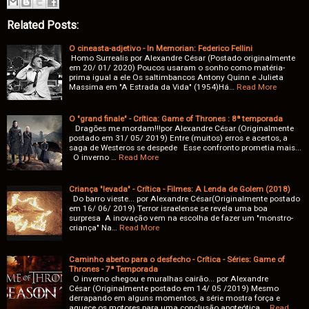
Related Posts:
O cineasta-adjetivo - In Memorian: Federico Fellini
Homo Surrealis por Alexandre César (Postado originalmente
em 20/ 01/ 2020) Poucos usaram o sonho como matéria-
prima igual a ele Os saltimbancos Antony Quinn e Julieta
Massima em "A Estrada da Vida" (1954)Há…
Read More
O "grand finale" - Crítica: Game of Thrones : 8ª temporada
Dragões me mordam!!!por Alexandre César (Originalmente
postado em 31/ 05/ 2019) Entre (muitos) erros e acertos, a
saga de Westeros se despede Esse confronto prometia mais...
O inverno …
Read More
Criança "levada" - Crítica - Filmes: A Lenda de Golem (2018)
Do barro vieste... por Alexandre César(Originalmente postado
em 16/ 06/ 2019) Terror israelense se revela uma boa
surpresa A inovação vem na escolha de fazer um "monstro-
criança" Na…
Read More
Caminho aberto para o desfecho - Crítica - Séries: Game of
Thrones - 7ª Temporada
O inverno chegou e muralhas cairão... por Alexandre
César (Originalmente postado em 14/ 05 /2019) Mesmo
derrapando em alguns momentos, a série mostra força e
aquece os motores para uma conclusão apoteótica …
Read