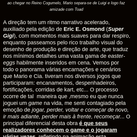
ao chegar no Reino Cogumelo, Mario separa-se de Luigi e logo faz
amizade com Toad
A direção tem um ritmo narrativo acelerado,
auxiliado pela edição de
Eric E. Osmond
(
Super
Gigi
), com momentos mais suaves para dar respiro,
enquanto passeamos pelo rico trabalho visual do
desenho de produção e direção de arte, que traduz
nos mínimos detalhes uma vasta gama de
easter-
eggs
habilmente inseridos em cena. Vemos por
todo o panorama várias encarnações e cenários
que Mario e Cia. tiveram nos diversos jogos que
participaram: encanamentos, despenhadeiros,
fortificações, corridas de kart, etc... O processo
ocorre de tal maneira que ,mesmo eu que nunca
joguei um
game
na vida, me senti contagiado pela
emoção de
jogar, perder, voltar e começar de novo,
ir mais adiante, perder mais à frente, recomeçar.
.. O
principal diferencial desta obra
é que seus
realizadores conhecem o game e o jogaram
várias vezes
, refletindo na animação esta