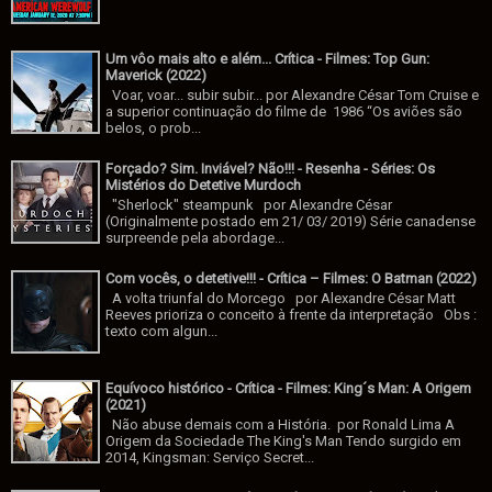
Um vôo mais alto e além... Crítica - Filmes: Top Gun:
Maverick (2022)
Voar, voar... subir subir... por Alexandre César Tom Cruise e
a superior continuação do filme de 1986 “Os aviões são
belos, o prob...
Forçado? Sim. Inviável? Não!!! - Resenha - Séries: Os
Mistérios do Detetive Murdoch
"Sherlock" steampunk por Alexandre César
(Originalmente postado em 21/ 03/ 2019) Série canadense
surpreende pela abordage...
Com vocês, o detetive!!! - Crítica – Filmes: O Batman (2022)
A volta triunfal do Morcego por Alexandre César Matt
Reeves prioriza o conceito à frente da interpretação Obs :
texto com algun...
Equívoco histórico - Crítica - Filmes: King´s Man: A Origem
(2021)
Não abuse demais com a História. por Ronald Lima A
Origem da Sociedade The King's Man Tendo surgido em
2014, Kingsman: Serviço Secret...