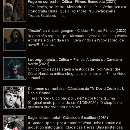
Fogo no convento - Crítica - Filmes: Benedetta (2021)
Fé, desejo, poder por Alexandre César Paul Verhoeven e a
iconografia cristã Que o Holandês Paul Verhoeven (
Tropas Estelares , Inst...
"Dexter" e a metalinguagem - Crítica - Filmes: Pânico (2022)
Regras são regras ... por Alexandre César Quinta sequência
é correta e divertida e só Bem vindos a Woodsboro, de
novo!!! Escrito ...
Looongo trajeto... Crítica – Filmes: A Lenda do Cavaleiro
Verde (2021)
Onírico rito de pass agem à maturidade por Alexandre
César Narrativa mítica chega aos cinemas e na Prime Video
Natal. O ...
O homem da fronteira - Clássicos da TV: David Crockett &
Daniel Boone
Fess Parker - O colono polivalente por Ronald Lima
(Originalmente publicado em 01/05/2020) O chapéu de
guaxinim que valia por dois per...
Saga mítica imortal - Clássicos: Excalibur (1981)
A Grande Ópera por Alexandre César John Borman e o
arquétipo mitológico Idade das Trevas: Uma misteriosa