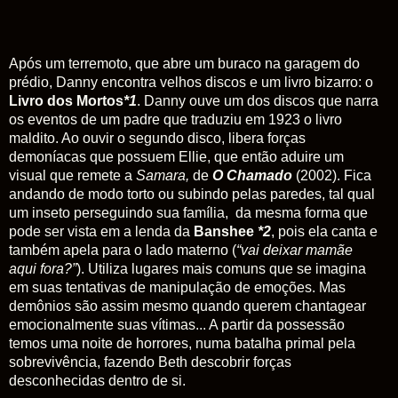
Após um terremoto, que abre um buraco na garagem do
prédio, Danny encontra velhos discos e um livro bizarro: o
Livro dos Mortos
*1
. Danny ouve um dos discos que narra
os eventos de um padre que traduziu em 1923 o livro
maldito. Ao ouvir o segundo disco, libera forças
demoníacas que possuem Ellie, que então aduire um
visual que remete a
Samara,
de
O Chamado
(2002). Fica
andando de modo torto ou subindo pelas paredes, tal qual
um inseto perseguindo sua família, da mesma forma que
pode ser vista em a lenda da
Banshee
*2
, pois ela canta e
também apela para o lado materno (
“vai deixar mamãe
aqui fora?”
). Utiliza lugares mais comuns que se imagina
em suas tentativas de manipulação de emoções. Mas
demônios são assim mesmo quando querem chantagear
emocionalmente suas vítimas... A partir da possessão
temos
uma noite de horrores, numa batalha primal pela
sobrevivência, fazendo Beth descobrir forças
desconhecidas dentro de si.