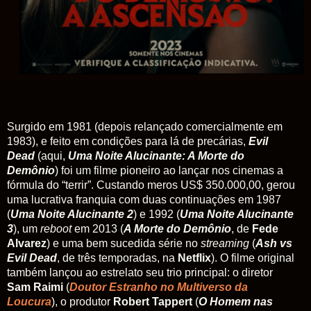
Surgido em 1981 (depois relançado comercialmente em
1983), e feito em condições para lá de precárias,
Evil
Dead
(aqui,
Uma Noite Alucinante: A Morte do
Demônio
) foi um filme pioneiro ao lançar nos cinemas a
fórmula do “terrir”. Custando meros US$ 350.000,00, gerou
uma lucrativa franquia com duas continuações em 1987
(
Uma Noite Alucinante 2
) e 1992 (
Uma Noite Alucinante
3
), um
reboot
em 2013 (
A Morte do Demônio
, de
Fede
Alvarez
) e uma bem sucedida série no
streaming
(
Ash vs
Evil Dead
, de três temporadas, na
Netflix
). O filme original
também lançou ao estrelato seu trio principal: o diretor
Sam Raimi
(
Doutor Estranho no Multiverso da
Loucura
), o produtor
Robert Tappert
(
O Homem nas