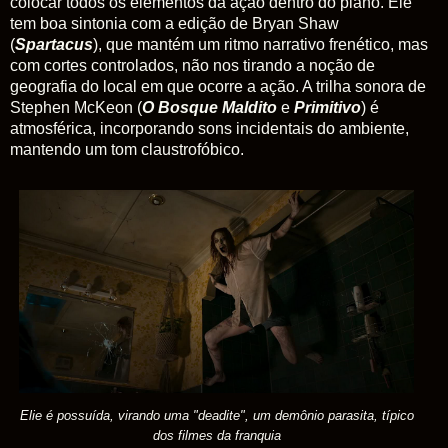
colocar todos os elementos da ação dentro do plano. Ele
tem boa sintonia com a edição de Bryan Shaw
(
Spartacus
), que mantém um ritmo narrativo frenético, mas
com cortes controlados, não nos tirando a noção de
geografia do local em que ocorre a ação. A trilha sonora de
Stephen McKeon (
O Bosque Maldito
e
Primitivo
) é
atmosférica, incorporando sons incidentais do ambiente,
mantendo um tom claustrofóbico.
Elie é possuída, virando uma "deadite", um demônio parasita, típico
dos filmes da franquia