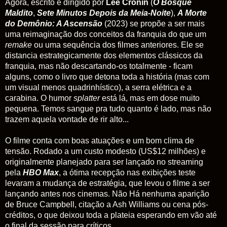
Agora, escrito e dirigido por
Lee Cronin
(
O Bosque
Maldito
,
Sete Minutos Depois da Meia-Noite
),
A Morte
do Demônio: A Ascensão
(2023) se propõe a ser mais
uma reimaginação dos conceitos da franquia do que um
remake
ou uma sequência dos filmes anteriores. Ele se
distancia estrategicamente dos elementos clássicos da
franquia, mas não descartando-os totalmente - ficam
alguns, como o livro que detona toda a história (mas com
um visual menos quadrinhístico), a serra elétrica e a
carabina. O humor
splatter
está lá, mas em dose muito
pequena. Temos sangue pra tudo quanto é lado, mas não
trazem aquela vontade de rir alto...
O filme conta com boas atuações e um bom clima de
tensão. Rodado a um custo modesto (US$12 milhões) e
originalmente planejado para ser lançado no streaming
pela
HBO Max
, a ótima recepção nas exibições teste
levaram a mudança de estratégia, que levou o filme a ser
lançando antes nos cinemas.
Não Há nenhuma aparição
de Bruce Campbell, citação a Ash Williams ou cena pós-
créditos, o que deixou toda a plateia esperando em vão até
o final da sessão para críticos...