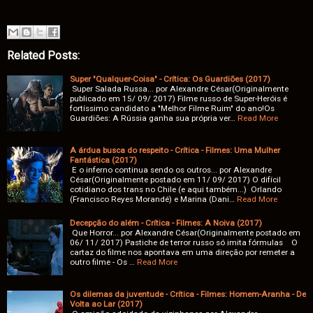
Related Posts:
Super "Qualquer-Coisa" - Crítica: Os Guardiões (2017)
Super Salada Russa... por Alexandre César(Originalmente
publicado em 15/ 09/ 2017) Filme russo de Super-Heróis é
fortíssimo candidato a "Melhor Filme Ruim" do ano!Os
Guardiões: A Rússia ganha sua própria ver…
Read More
A árdua busca do respeito - Crítica - Filmes: Uma Mulher
Fantástica (2017)
E o inferno continua sendo os outros... por Alexandre
César(Originalmente postado em 11/ 09/ 2017) O difícil
cotidiano dos trans no Chile (e aqui também...) Orlando
(Francisco Reyes Morandé) e Marina (Dani…
Read More
Decepção do além - Crítica - Filmes: A Noiva (2017)
Que Horror... por Alexandre César(Originalmente postado em
06/ 11/ 2017) Pastiche de terror russo só imita fórmulas O
cartaz do filme nos apontava em uma direção por remeter a
outro filme - Os …
Read More
Os dilemas da juventude - Crítica - Filmes: Homem-Aranha - De
Volta ao Lar (2017)