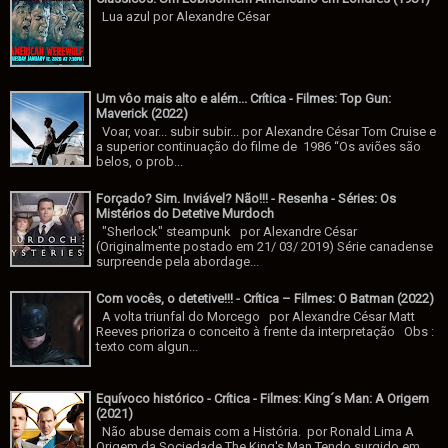
Lua azul por Alexandre César
Um vôo mais alto e além... Crítica - Filmes: Top Gun:
Maverick (2022)
Voar, voar... subir subir... por Alexandre César Tom Cruise e
a superior continuação do filme de 1986 “Os aviões são
belos, o prob...
Forçado? Sim. Inviável? Não!!! - Resenha - Séries: Os
Mistérios do Detetive Murdoch
"Sherlock" steampunk por Alexandre César
(Originalmente postado em 21/ 03/ 2019) Série canadense
surpreende pela abordage...
Com vocês, o detetive!!! - Crítica – Filmes: O Batman (2022)
A volta triunfal do Morcego por Alexandre César Matt
Reeves prioriza o conceito à frente da interpretação Obs :
texto com algun...
Equívoco histórico - Crítica - Filmes: King´s Man: A Origem
(2021)
Não abuse demais com a História. por Ronald Lima A
Origem da Sociedade The King's Man Tendo surgido em