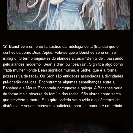
*2:
Banshee
é um ente fantástico da mitologia celta (Irlanda) que é
conhecida como
Bean Nighe
. Fala-se que a Banshee seria um ser
maligno. O termo origina-se do irlandês arcaico "Ben Síde", passando
pelo irlandês moderno "Bean sídhe" ou "bean sí". Significa algo como
"fada mulher" (onde Bean significa mulher, e Sidhe, que é a forma
possessiva de fada). Os Sídh são entidades associadas a divindades
pré-cristãs gaélicas. Encontramos algumas semelhanças entre a
Banshee e a Moura Encantada portuguesa e galega. A Banshee seria
da forma mais obscura da família das fadas. São vistas como seres
que prevêem a morte. Seu grito poderia ser ouvido a quilômetros de
distância, e seriam intensos o suficiente para estourar até um crânio.