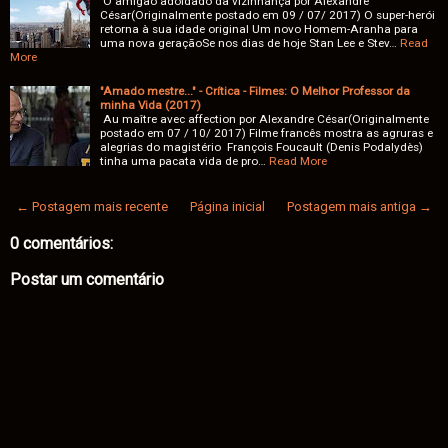
O amigão adoidado da vizinhança por Alexandre
César(Originalmente postado em 09 / 07/ 2017) O super-herói
retorna à sua idade original Um novo Homem-Aranha para
uma nova geraçãoSe nos dias de hoje Stan Lee e Stev…
Read
More
"Amado mestre..." - Crítica - Filmes: O Melhor Professor da
minha Vida (2017)
Au maître avec affection por Alexandre César(Originalmente
postado em 07 / 10/ 2017) Filme francês mostra as agruras e
alegrias do magistério François Foucault (Denis Podalydès)
tinha uma pacata vida de pro…
Read More
← Postagem mais recente
Página inicial
Postagem mais antiga →
0 comentários:
Postar um comentário