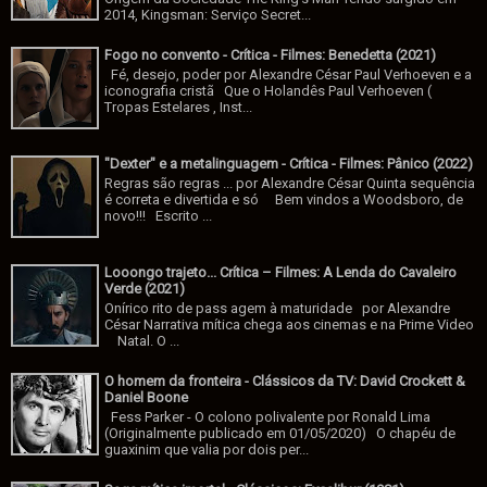
2014, Kingsman: Serviço Secret...
Fogo no convento - Crítica - Filmes: Benedetta (2021)
Fé, desejo, poder por Alexandre César Paul Verhoeven e a
iconografia cristã Que o Holandês Paul Verhoeven (
Tropas Estelares , Inst...
"Dexter" e a metalinguagem - Crítica - Filmes: Pânico (2022)
Regras são regras ... por Alexandre César Quinta sequência
é correta e divertida e só Bem vindos a Woodsboro, de
novo!!! Escrito ...
Looongo trajeto... Crítica – Filmes: A Lenda do Cavaleiro
Verde (2021)
Onírico rito de pass agem à maturidade por Alexandre
César Narrativa mítica chega aos cinemas e na Prime Video
Natal. O ...
O homem da fronteira - Clássicos da TV: David Crockett &
Daniel Boone
Fess Parker - O colono polivalente por Ronald Lima
(Originalmente publicado em 01/05/2020) O chapéu de
guaxinim que valia por dois per...