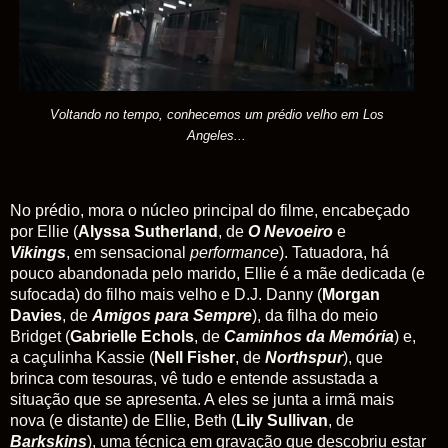
Voltando no tempo, conhecemos um prédio velho em Los
Angeles...
No prédio, mora o núcleo principal do filme, encabeçado
por Ellie (
Alyssa Sutherland
, de
O Nevoeiro
e
Vikings
,
em sensacional
performance
). Tatuadora, há
pouco abandonada pelo marido, Ellie é a mãe dedicada (e
sufocada) do filho mais velho e D.J. Danny (
Morgan
Davies
, de
Amigos para Sempre
), da filha do meio
Bridget (
Gabrielle Echols
, de
Caminhos da Memória
) e,
a caçulinha Kassie (
Nell Fisher
, de
Northspur
), que
brinca com tesouras, vê tudo e entende assustada a
situação que se apresenta. A eles se junta
a irmã mais
nova (e distante) de Ellie,
Beth (
Lily Sullivan
, de
Barkskins
), uma técnica em gravação que descobriu estar