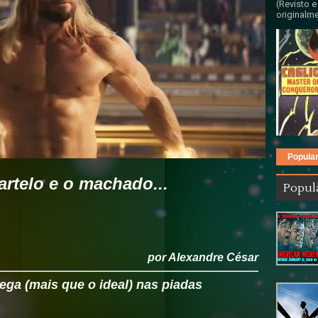
(Revisto e
originalme
Popula
artelo e o machado...
Popul
por Alexandre César
rega (mais que o ideal) nas piadas