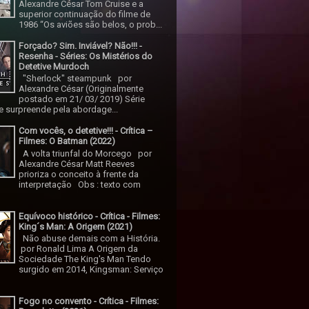
Alexandre César Tom Cruise e a
superior continuação do filme de
1986 “Os aviões são belos, o prob...
Forçado? Sim. Inviável? Não!!! -
Resenha - Séries: Os Mistérios do
Detetive Murdoch
"Sherlock" steampunk por
Alexandre César (Originalmente
postado em 21/ 03/ 2019) Série
 surpreende pela abordage...
Com vocês, o detetive!!! - Crítica –
Filmes: O Batman (2022)
A volta triunfal do Morcego por
Alexandre César Matt Reeves
prioriza o conceito à frente da
interpretação Obs : texto com
Equívoco histórico - Crítica - Filmes:
King´s Man: A Origem (2021)
Não abuse demais com a História.
por Ronald Lima A Origem da
Sociedade The King's Man Tendo
surgido em 2014, Kingsman: Serviço
Fogo no convento - Crítica - Filmes: