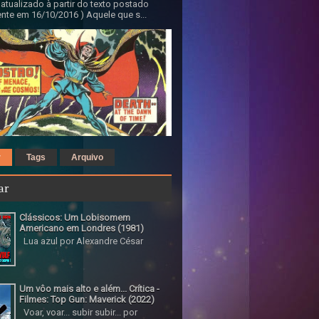
 atualizado à partir do texto postado
nte em 16/10/2016 ) Aquele que s...
r
Tags
Arquivo
ar
Clássicos: Um Lobisomem
Americano em Londres (1981)
Lua azul por Alexandre César
Um vôo mais alto e além... Crítica -
Filmes: Top Gun: Maverick (2022)
Voar, voar... subir subir... por