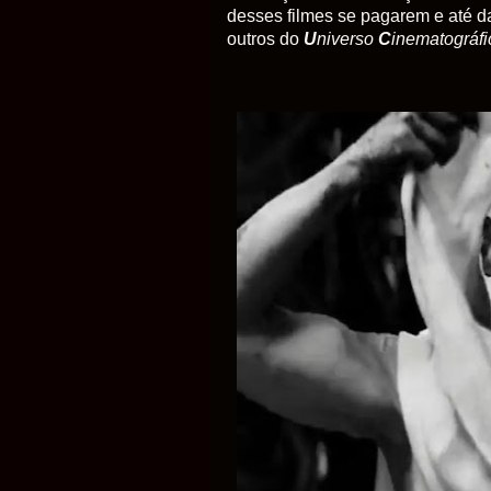
desses filmes se pagarem e até da
outros do
U
niverso
C
inematográf