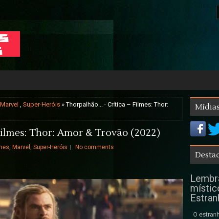
Marvel
,
Super-Heróis
» Thorpalhão... - Crítica – Filmes: Thor:
Mídias
 Filmes: Thor: Amor & Trovão (2022)
lmes
,
Marvel
,
Super-Heróis
No comments
Destaq
Lembra
místic
Estran
O estranh