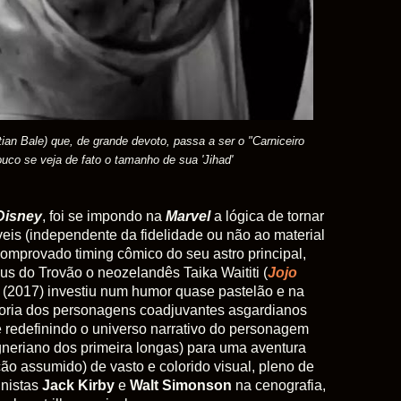
an Bale) que, de grande devoto, passa a ser o "Carniceiro
co se veja de fato o tamanho de sua 'Jihad'
Disney
, foi se impondo na
Marvel
a lógica de tornar
íveis (independente da fidelidade ou não ao material
 comprovado timing cômico do seu astro principal,
s do Trovão o neozelandês Taika Waititi (
Jojo
(2017) investiu num humor quase pastelão e na
ioria dos personagens coadjuvantes asgardianos
) e redefinindo o universo narrativo do personagem
neriano dos primeira longas) para uma aventura
ão assumido) de vasto e colorido visual, pleno de
inistas
Jack Kirby
e
Walt Simonson
na cenografia,