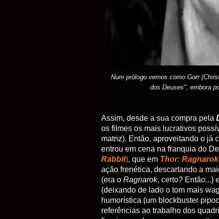
Num prólogo vemos como Gorr (Christi
dos Deuses", embora pou
Assim, desde a sua compra pela
os filmes os mais lucrativos poss
matriz). Então, aproveitando o já
entrou em cena na franquia do Deu
Rabbit
)
, que em
Thor: Ragnarok
ação frenética, descartando a ma
(era o
Ragnarok
, certo? Então...
(deixando de lado o tom mais wag
humorística (um blockbuster pipoc
referências ao trabalho dos quadr