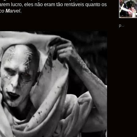
rem lucro, eles não eram tão rentáveis quanto os
ico
M
arvel
.
p...