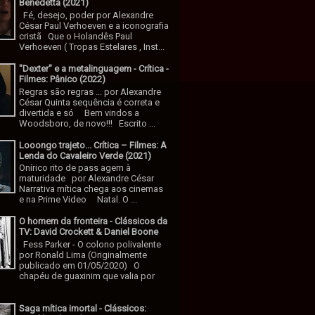
Benedetta (2021)
Fé, desejo, poder por Alexandre
César Paul Verhoeven e a iconografia
cristã Que o Holandês Paul
Verhoeven ( Tropas Estelares , Inst...
"Dexter" e a metalinguagem - Crítica -
Filmes: Pânico (2022)
Regras são regras ... por Alexandre
César Quinta sequência é correta e
divertida e só Bem vindos a
Woodsboro, de novo!!! Escrito ...
Looongo trajeto... Crítica – Filmes: A
Lenda do Cavaleiro Verde (2021)
Onírico rito de pass agem à
maturidade por Alexandre César
Narrativa mítica chega aos cinemas
e na Prime Video Natal. O ...
O homem da fronteira - Clássicos da
TV: David Crockett & Daniel Boone
Fess Parker - O colono polivalente
por Ronald Lima (Originalmente
publicado em 01/05/2020) O
chapéu de guaxinim que valia por
Saga mítica imortal - Clássicos: