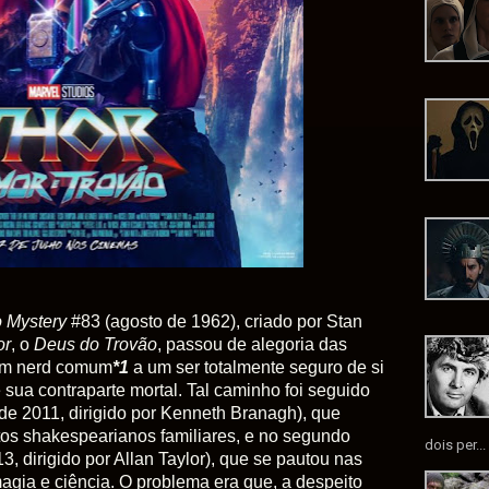
o Mystery
#83 (agosto de 1962), criado por Stan
or
, o
Deus do Trovão
, passou de alegoria das
mem nerd comum
*1
a um ser totalmente seguro de si
 sua contraparte mortal. Tal caminho foi seguido
 de 2011, dirigido por Kenneth Branagh), que
litos shakespearianos familiares, e no segundo
dois per...
13, dirigido por Allan Taylor), que se pautou nas
agia e ciência. O problema era que, a despeito