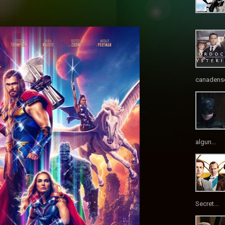
canadense
algun...
Secret...