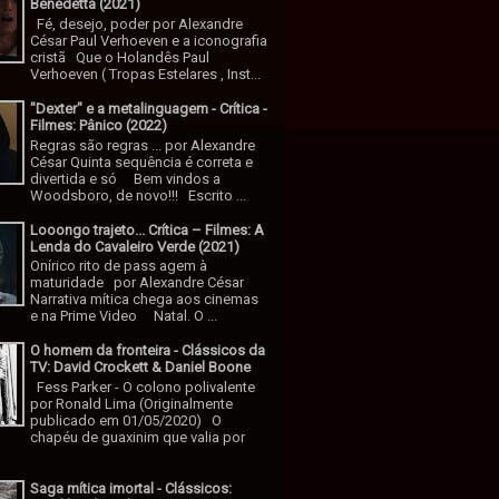
Benedetta (2021)
Fé, desejo, poder por Alexandre
César Paul Verhoeven e a iconografia
cristã Que o Holandês Paul
Verhoeven ( Tropas Estelares , Inst...
"Dexter" e a metalinguagem - Crítica -
Filmes: Pânico (2022)
Regras são regras ... por Alexandre
César Quinta sequência é correta e
divertida e só Bem vindos a
Woodsboro, de novo!!! Escrito ...
Looongo trajeto... Crítica – Filmes: A
Lenda do Cavaleiro Verde (2021)
Onírico rito de pass agem à
maturidade por Alexandre César
Narrativa mítica chega aos cinemas
e na Prime Video Natal. O ...
O homem da fronteira - Clássicos da
TV: David Crockett & Daniel Boone
Fess Parker - O colono polivalente
por Ronald Lima (Originalmente
publicado em 01/05/2020) O
chapéu de guaxinim que valia por
Saga mítica imortal - Clássicos: