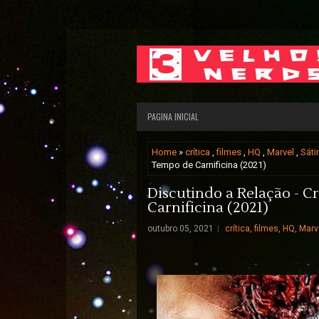
PAGINA INICIAL
Home
»
crítica
,
filmes
,
HQ
,
Marvel
,
Sáti
Tempo de Carnificina (2021)
Discutindo a Relação - C
Carnificina (2021)
outubro 05, 2021
crítica
,
filmes
,
HQ
,
Marv