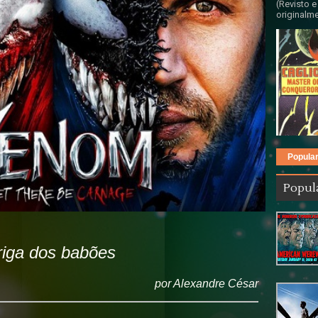
(Revisto e
originalme
Popula
Popul
riga
dos babões
por Alexandre César