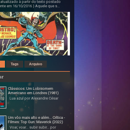
 atualizado à partir do texto postado
nte em 16/10/2016 ) Aquele que s...
r
Tags
Arquivo
ar
Clássicos: Um Lobisomem
Americano em Londres (1981)
Lua azul por Alexandre César
Um vôo mais alto e além... Crítica -
Filmes: Top Gun: Maverick (2022)
Voar, voar... subir subir... por