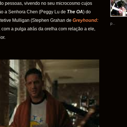
ando pessoas, vivendo no seu microcosmo cujos
são a Senhora Chen (Peggy Lu de
The OA
) do
tetive Mulligan (Stephen Grahan de
Greyhound:
p...
a com a pulga atrás da orelha com relação a ele,
or.