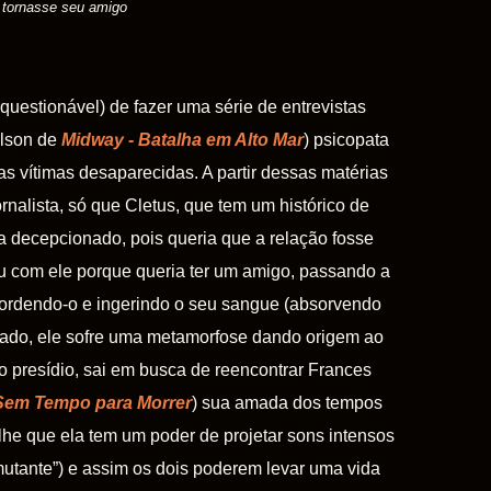
tornasse seu amigo
 questionável) de fazer uma série de entrevistas
lson de
Midway - Batalha em Alto Mar
) psicopata
s vítimas desaparecidas. A partir dessas matérias
ornalista, só que Cletus, que tem um histórico de
ca decepcionado, pois queria que a relação fosse
iu com ele porque queria ter um amigo, passando a
 mordendo-o e ingerindo o seu sangue (absorvendo
utado, ele sofre uma metamorfose dando origem ao
o presídio, sai em busca de reencontrar Frances
Sem Tempo para Morrer
) sua amada dos tempos
lhe que ela tem um poder de projetar sons intensos
mutante”) e assim os dois poderem levar uma vida