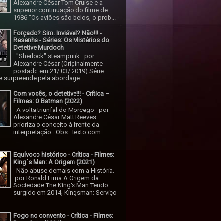
Alexandre César Tom Cruise e a
superior continuação do filme de
1986 “Os aviões são belos, o prob...
Forçado? Sim. Inviável? Não!!! -
Resenha - Séries: Os Mistérios do
Detetive Murdoch
"Sherlock" steampunk por
Alexandre César (Originalmente
postado em 21/ 03/ 2019) Série
 surpreende pela abordage...
Com vocês, o detetive!!! - Crítica –
Filmes: O Batman (2022)
A volta triunfal do Morcego por
Alexandre César Matt Reeves
prioriza o conceito à frente da
interpretação Obs : texto com
Equívoco histórico - Crítica - Filmes:
King´s Man: A Origem (2021)
Não abuse demais com a História.
por Ronald Lima A Origem da
Sociedade The King's Man Tendo
surgido em 2014, Kingsman: Serviço
Fogo no convento - Crítica - Filmes: