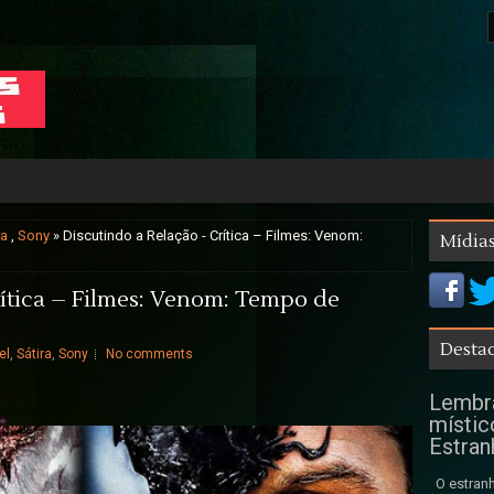
ra
,
Sony
» Discutindo a Relação - Crítica – Filmes: Venom:
Mídias
rítica – Filmes: Venom: Tempo de
Destaq
el
,
Sátira
,
Sony
No comments
Lembra
místic
Estran
O estranh