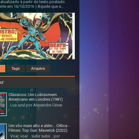
 atualizado à partir do texto postado
nte em 16/10/2016 ) Aquele que s...
r
Tags
Arquivo
ar
Clássicos: Um Lobisomem
Americano em Londres (1981)
Lua azul por Alexandre César
Um vôo mais alto e além... Crítica -
Filmes: Top Gun: Maverick (2022)
Voar, voar... subir subir... por