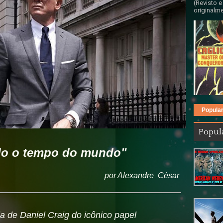
(Revisto e
originalme
Popula
Popul
do o tempo do mundo"
por Alexandre César
a de Daniel Craig do
icônico
papel