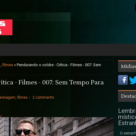
,
filmes
» Pendurando o coldre - Crítica - Filmes - 007: Sem
Mídias
ítica - Filmes - 007: Sem Tempo Para
Destaq
pionagem
,
filmes
2 comments
Lembra
místic
Estran
O estranh