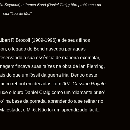
Léa Seydoux
) e James Bond (Daniel Craig) têm problemas na
sua "Lua de Mel"
lbert R.Brocoli (1909-1996) e de seus filhos
son, o legado de Bond navegou por águas
preservando a sua essência de maneira exemplar,
nagem fincava suas raízes na obra de Ian Fleming,
is do que um fóssil da guerra fria. Dentro deste
primeiro reboot em décadas com
007: Cassino Royale
ouxe o louro Daniel Craig como um “diamante bruto”
o” na base da porrada, aprendendo a se refinar no
Majestade, o MI-6. Não foi um aprendizado fácil...