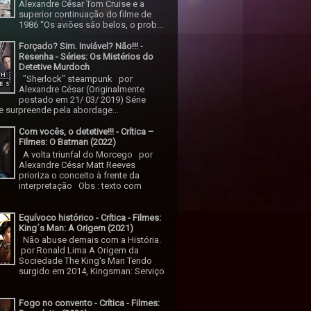
Alexandre César Tom Cruise e a
superior continuação do filme de
1986 “Os aviões são belos, o prob...
Forçado? Sim. Inviável? Não!!! -
Resenha - Séries: Os Mistérios do
Detetive Murdoch
"Sherlock" steampunk por
Alexandre César (Originalmente
postado em 21/ 03/ 2019) Série
 surpreende pela abordage...
Com vocês, o detetive!!! - Crítica –
Filmes: O Batman (2022)
A volta triunfal do Morcego por
Alexandre César Matt Reeves
prioriza o conceito à frente da
interpretação Obs : texto com
Equívoco histórico - Crítica - Filmes:
King´s Man: A Origem (2021)
Não abuse demais com a História.
por Ronald Lima A Origem da
Sociedade The King's Man Tendo
surgido em 2014, Kingsman: Serviço
Fogo no convento - Crítica - Filmes: