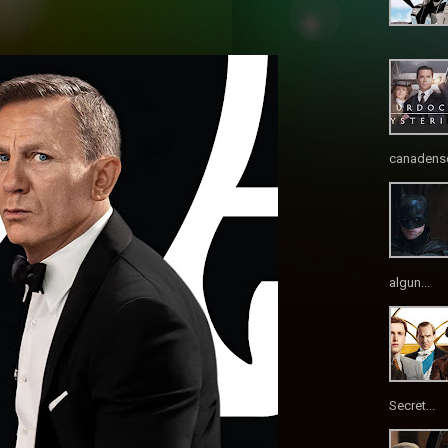
canadense
algun...
Secret...