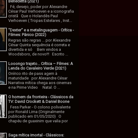
Benedetta (2021)
Fé, desejo, poder por Alexandre
César Paul Verhoeven e a iconografia
cristã Que o Holandês Paul
Verhoeven ( Tropas Estelares , Inst...
"Dexter" e a metalinguagem - Crítica -
Filmes: Pânico (2022)
Regras são regras ... por Alexandre
César Quinta sequência é correta e
divertida e só Bem vindos a
Woodsboro, de novo!!! Escrito ...
Looongo trajeto... Crítica – Filmes: A
Lenda do Cavaleiro Verde (2021)
Onírico rito de pass agem à
maturidade por Alexandre César
Narrativa mítica chega aos cinemas
e na Prime Video Natal. O ...
O homem da fronteira - Clássicos da
TV: David Crockett & Daniel Boone
Fess Parker - O colono polivalente
por Ronald Lima (Originalmente
publicado em 01/05/2020) O
chapéu de guaxinim que valia por
Saga mítica imortal - Clássicos: