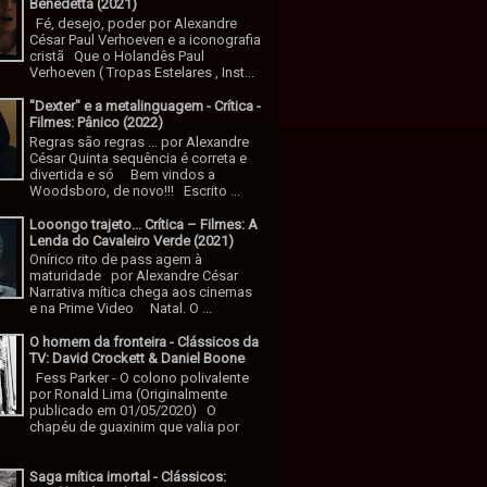
Benedetta (2021)
Fé, desejo, poder por Alexandre
César Paul Verhoeven e a iconografia
cristã Que o Holandês Paul
Verhoeven ( Tropas Estelares , Inst...
"Dexter" e a metalinguagem - Crítica -
Filmes: Pânico (2022)
Regras são regras ... por Alexandre
César Quinta sequência é correta e
divertida e só Bem vindos a
Woodsboro, de novo!!! Escrito ...
Looongo trajeto... Crítica – Filmes: A
Lenda do Cavaleiro Verde (2021)
Onírico rito de pass agem à
maturidade por Alexandre César
Narrativa mítica chega aos cinemas
e na Prime Video Natal. O ...
O homem da fronteira - Clássicos da
TV: David Crockett & Daniel Boone
Fess Parker - O colono polivalente
por Ronald Lima (Originalmente
publicado em 01/05/2020) O
chapéu de guaxinim que valia por
Saga mítica imortal - Clássicos: