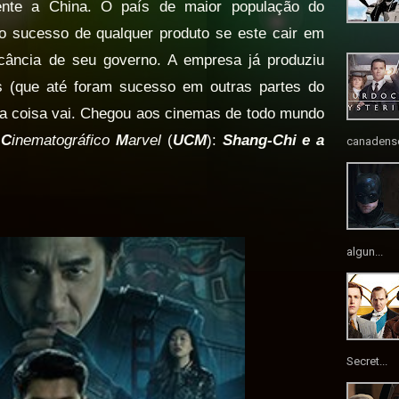
mente a China. O país de maior população do
 o sucesso de qualquer produto se este cair em
icância de seu governo. A empresa já produziu
s (que até foram sucesso em outras partes do
a coisa vai. Chegou aos cinemas de todo mundo
o
C
inematográfico
M
arvel
(
UCM
):
Shang-Chi e a
canadense
algun...
Secret...