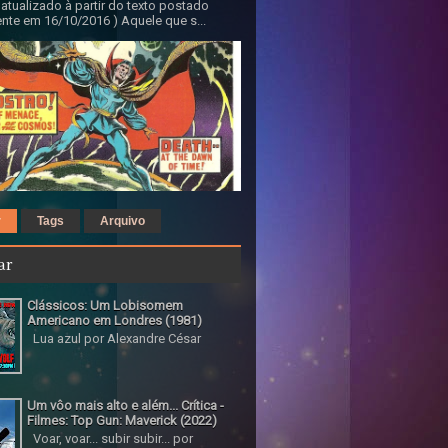
 atualizado à partir do texto postado
nte em 16/10/2016 ) Aquele que s...
r
Tags
Arquivo
ar
Clássicos: Um Lobisomem
Americano em Londres (1981)
Lua azul por Alexandre César
Um vôo mais alto e além... Crítica -
Filmes: Top Gun: Maverick (2022)
Voar, voar... subir subir... por