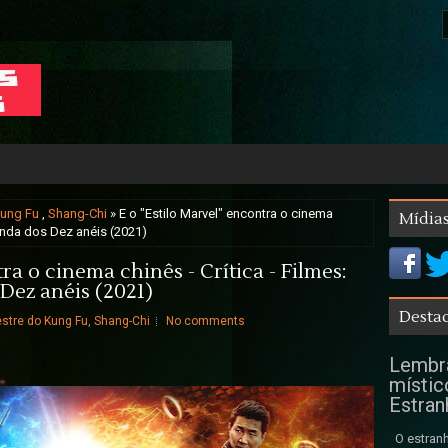
Kung Fu
,
Shang-Chi
» E o "Estilo Marvel" encontra o cinema
Mídias
Lenda dos Dez anéis (2021)
ra o cinema chinês - Crítica - Filmes:
Dez anéis (2021)
Destaq
stre do Kung Fu
,
Shang-Chi
No comments
Lembra
místic
Estran
O estranh