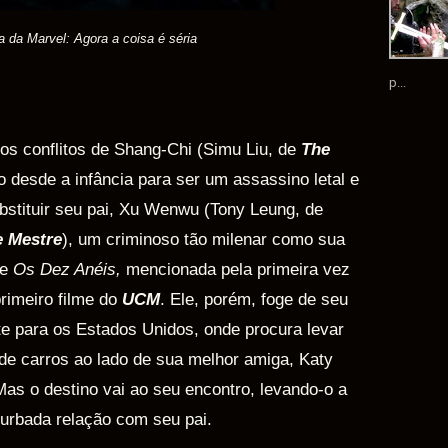
 da Marvel: Agora a coisa é séria
p...
 os conflitos de Shang-Chi (Simu Liu, de
The
o desde a infância para ser um assassino letal e
ubstituir seu pai, Xu Wenwu (Tony Leung, de
 Mestre
), um criminoso tão milenar como sua
de
Os Dez Anéis,
mencionada pela primeira vez
primeiro filme do
UCM
. Ele, porém, foge de seu
te para os Estados Unidos, onde procura levar
de carros ao lado de sua melhor amiga, Katy
Mas o destino vai ao seu encontro, levando-o a
turbada relação com seu pai.