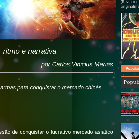
(Revisto e
originalme
 ritmo e narrativa
por Carlos Vinicius Marins
Popula
Popul
 armas para conquistar o mercado chinês
são de conquistar o lucrativo mercado asiático