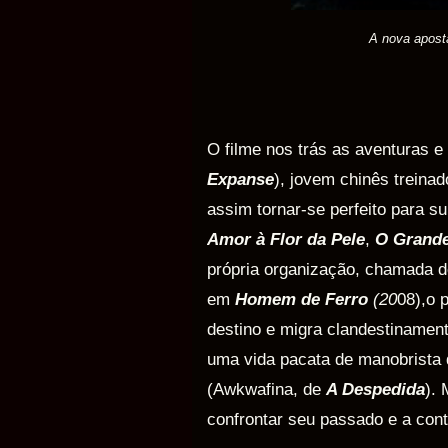
A nova aposta
O filme nos trás as aventuras e
Expanse
), jovem chinês treinad
assim tornar-se perfeito para s
Amor à Flor da Pele
,
O Grande
própria organização, chamada 
em
Homem de
Ferro
(
20
08),o 
destino e migra clandestinamen
uma vida pacata de manobrista 
(Awkwafina, de
A Despedida
). 
confrontar seu passado e a con