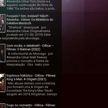
Alexandre César Tom Cruise e a
superior continuação do filme de
1986 “Os aviões são belos, o prob...
Forçado? Sim. Inviável? Não!!! -
Resenha - Séries: Os Mistérios do
Detetive Murdoch
"Sherlock" steampunk por
Alexandre César (Originalmente
postado em 21/ 03/ 2019) Série
 surpreende pela abordage...
Com vocês, o detetive!!! - Crítica –
Filmes: O Batman (2022)
A volta triunfal do Morcego por
Alexandre César Matt Reeves
prioriza o conceito à frente da
interpretação Obs : texto com
Equívoco histórico - Crítica - Filmes:
King´s Man: A Origem (2021)
Não abuse demais com a História.
por Ronald Lima A Origem da
Sociedade The King's Man Tendo
surgido em 2014, Kingsman: Serviço
Fogo no convento - Crítica - Filmes: