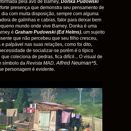
 formada pela avó de Barney,
Donka
Pudowski
 forte presença que demonstra seu pensamento de
 a dia com muita disposição, sempre com alguma
adora de galinhas e cabras, fator para deixar bem
pequeno mundo onde vive Barney. Donka é uma
arney é
Graham Pudowski
(Ed Helms)
, um sujeito
usente que não percebeu que seu filho cresceu,
e palpável nas suas relações, como foi dito,
ecessidade de socializar-se porém é o típico
 que coleciona de pedras, fica difícil... O visual de
Alfred Neuman*5
,
m símbolo da
Revista MAD,
sse personagem é evidente.