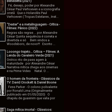
Benedetta (2021)
Fé, desejo, poder por Alexandre
César Paul Verhoeven e a iconografia
cristã Que o Holandês Paul
Verhoeven ( Tropas Estelares , Inst...
"Dexter" e a metalinguagem - Crítica -
Filmes: Pânico (2022)
Regras são regras ... por Alexandre
César Quinta sequência é correta e
divertida e só Bem vindos a
Woodsboro, de novo!!! Escrito ...
Looongo trajeto... Crítica – Filmes: A
Lenda do Cavaleiro Verde (2021)
Onírico rito de pass agem à
maturidade por Alexandre César
Narrativa mítica chega aos cinemas
e na Prime Video Natal. O ...
O homem da fronteira - Clássicos da
TV: David Crockett & Daniel Boone
Fess Parker - O colono polivalente
por Ronald Lima (Originalmente
publicado em 01/05/2020) O
chapéu de guaxinim que valia por
Saga mítica imortal - Clássicos: