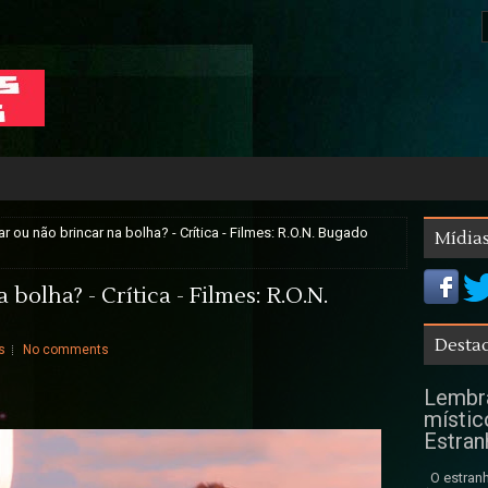
ar ou não brincar na bolha? - Crítica - Filmes: R.O.N. Bugado
Mídias
bolha? - Crítica - Filmes: R.O.N.
Destaq
s
No comments
Lembra
místic
Estran
O estranh