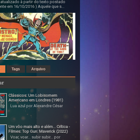
 atualizado à partir do texto postado
nte em 16/10/2016 ) Aquele que s...
r
Tags
Arquivo
ar
Clássicos: Um Lobisomem
Americano em Londres (1981)
Lua azul por Alexandre César
Um vôo mais alto e além... Crítica -
Filmes: Top Gun: Maverick (2022)
Voar, voar... subir subir... por