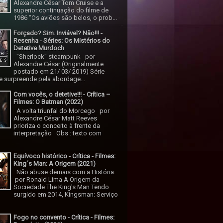
Alexandre César Tom Cruise e a
superior continuação do filme de
1986 “Os aviões são belos, o prob...
Forçado? Sim. Inviável? Não!!! -
Resenha - Séries: Os Mistérios do
Detetive Murdoch
"Sherlock" steampunk por
Alexandre César (Originalmente
postado em 21/ 03/ 2019) Série
 surpreende pela abordage...
Com vocês, o detetive!!! - Crítica –
Filmes: O Batman (2022)
A volta triunfal do Morcego por
Alexandre César Matt Reeves
prioriza o conceito à frente da
interpretação Obs : texto com
Equívoco histórico - Crítica - Filmes:
King´s Man: A Origem (2021)
Não abuse demais com a História.
por Ronald Lima A Origem da
Sociedade The King's Man Tendo
surgido em 2014, Kingsman: Serviço
Fogo no convento - Crítica - Filmes: