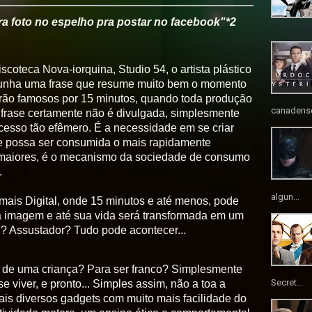
Tira foto no espelho pra postar no facebook"*2
scoteca Nova-iorquina, Studio 54,
o artista plástico
cunha uma frase que resume muito bem o momento
erão famosos por 15 minutos, quando toda produção
canadense
a frase certamente não é divulgada, simplesmente
ucesso tão efêmero. É a necessidade em se criar
e possa ser consumida o mais rapidamente
maiores, é o mecanismo da sociedade de consumo
.
algun...
is Digital, onde 15 minutos e até menos, pode
ua imagem e até sua vida será transformada em um
? Assustador? Tudo pode acontecer...
a de uma criança? Para ser franco? Simplesmente
Secret...
se viver, e pronto... Simples assim, não a toa a
ais diversos gadgets com muito mais facilidade do