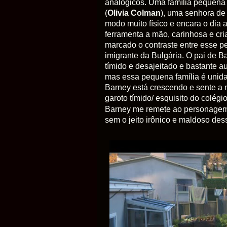
analógicos. Uma família pequena
(
Olivia Colman
), uma senhora de
modo muito físico e encara o dia
ferramenta a mão, carinhosa e cri
marcado o contraste entre esse 
imigrante da Bulgária. O pai de B
tímido e desajeitado e bastante a
mas essa pequena família é unida 
Barney está crescendo e sente a n
garoto tímido/ esquisito do colégio
Barney me remete ao personage
sem o jeito irônico e maldoso de