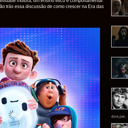
ividade motora, um ensino ético e comportamental
ção trás essa discussão de como crescer na Era das
dois per...