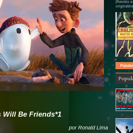
(Revisto e
originalme
Popula
Popul
 Will Be Friends*1
por Ronald Lima