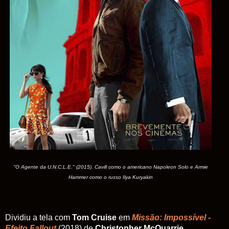
"O Agente da U.N.C.L.E." (2015). Cavill como o americano Napoleon Solo e Armie
Hammer como o russo Ilya Kuryakin
Dividiu a tela com
Tom Cruise
em
Missão: Impossível -
Efeito Fallout
(2018) de
Christopher McQuarrie
,