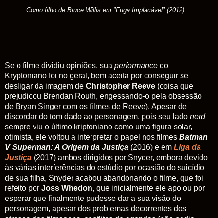
Como filho de Bruce Willis em "Fuga Implacável" (2012)
Se o filme dividiu opiniões, sua
performance
do
Kryptoniano foi no geral, bem aceita por conseguir se
desligar da imagem de
Christopher Reeve
(coisa que
prejudicou Brendan Routh, engessando-o pela obsessão
de Bryan Singer com os filmes de Reeve). Apesar de
discordar do tom dado ao personagem, pois seu lado
nerd
sempre viu o último kriptoniano como uma figura solar,
otimista, ele voltou a interpretar o papel nos filmes
Batman
V Superman: A Origem da Justiça
(2016) e em
Liga da
Justiça
(2017) ambos dirigidos por Snyder, embora devido
às várias interferências do estúdio por ocasião do suicídio
de sua filha, Snyder acabou abandonando o filme, que foi
refeito por
Joss Whedon
, que inicialmente ele apoiou por
esperar que finalmente pudesse dar a sua visão do
personagem, apesar dos problemas decorrentes dos