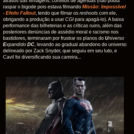
atrasos das filmagens, conflitos de agendas (não podia
raspar o bigode pois estava filmando
Missão: Impossível
- Efeito Fallout
, tendo
que filmar os
reshoots
com ele,
obrigando a produção a usar
CGI
para apagá-lo). A baixa
performance
das bilheterias e as críticas ruins, além das
posteriores denúncias de assédio moral e racismo nos
bastidores, terminaram por frustrar os planos do
U
niverso
E
xpandido
DC
, levando ao gradual abandono do universo
delineado por Zack Snyder, que seguiu em seu luto, e
Cavil foi diversificando sua carreira...