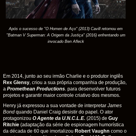
Após o sucesso de "O Homen de Aço" (2013) Cavill retornou em
"Batman V Superman: A Origem da Justiça" (2016) enfrentando um
invocado Ben Afleck
Em 2014, junto ao seu irmão Charlie e o produtor inglês
Rex Glensy
, criou a sua própria companhia de produção,
a
Promethean Productions
. para desenvolver futuros
projetos e garantir maior controle criativo dos mesmos.
Henry já expressou a sua vontade de interpretar
James
Bond
quando Daniel Craig desistir do papel. O ator
protagonizou
O Agente da U.N.C.L.E.
(2015) de
Guy
Ritchie
(adaptação da série de espionagem humorística
da década de 60 que imortalizou
Robert Vaughn
como o