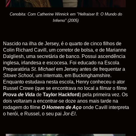
Cenobita: Com Catherine Winnick em "Hellraiser 8: O Mundo do
Inferno"
(2005)
Nascido na ilha de Jersey, é o quarto de cinco filhos de
Colin Richard Cavill,
um corretor de bolsa
, e de Marianne
Dalgliesh, uma secretária de banco. Possui ascendência
inglesa, irlandesa e escocesa. Foi educado na Escola
Preparatória
St
.
Michael
em Jersey antes de frequentar a
Stowe School
, um internato, em Buckinghamshire.
Enquanto estudava nesta escola, Henry conheceu o ator
Russel Crowe (que se encontrava no local a filmar o filme
Prova de Vida
de
Taylor Hackford
) pela primeira vez. Os
dois voltaram a encontrar-se doze anos mais tarde na
rodagem do filme
O Homem de Aço
onde Cavill interpreta
o herói, e Russel, o seu pai
Jor-El
.