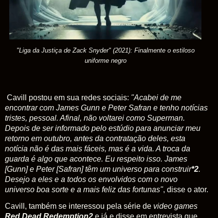
"Liga da Justiça de Zack Snyder" (2021): Finalmente o estiloso
uniforme negro
Cavill postou em sua redes sociais:
"Acabei de me
encontrar com James Gunn e Peter Safran e tenho notícias
tristes, pessoal. Afinal, não voltarei como Superman.
Depois de ser informado pelo estúdio para anunciar meu
retorno em outubro, antes da contratação deles, esta
notícia não é das mais fáceis, mas é a vida. A troca da
guarda é algo que acontece. Eu respeito isso. James
[Gunn] e Peter [Safran] têm um universo para construir
*2
.
Desejo a eles e a todos os envolvidos com o novo
universo boa sorte e a mais feliz das fortunas"
, disse o ator.
Cavill, também se interessou pela série de
video games
Red Dead Redemption2
e já e disse em entrevista que