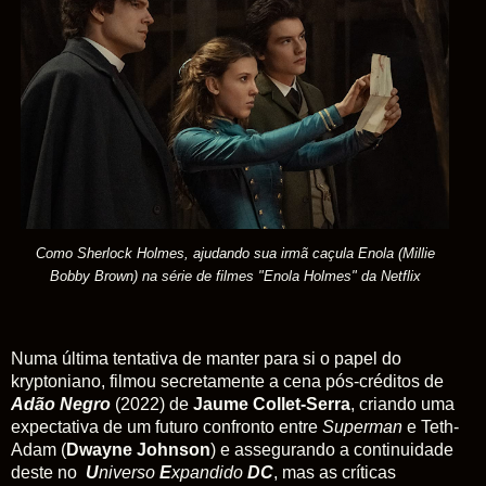
Como Sherlock Holmes, ajudando sua irmã caçula Enola (Millie
Bobby Brown) na série de filmes "Enola Holmes" da Netflix
Numa última tentativa de manter para si o papel do
kryptoniano, filmou secretamente a cena pós-créditos de
Adão Negro
(2022) de
Jaume Collet-Serra
, criando uma
expectativa de um futuro confronto entre
Superman
e Teth-
Adam (
Dwayne Johnson
) e assegurando a continuidade
deste no
U
niverso
E
xpandido
DC
, mas as críticas