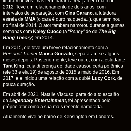
ficaram noivos, mas terminaram a relação em maio de
2012. Teve um relacionamento de dois anos, com
intervalos de separação, com
Gina Carano
, a lutadora
estrela da
MMA
(o cara é duro na queda...), que terminou
no final de 2014. O ator também namorou durante algumas
semanas com
Kaley Cuoco
(a “
Penny”
de de
The Big
Bang Theory
) em 2014.
Em 2015, ele teve um breve relacionamento com a
Personal Trainer
Marisa Gonzalo
, separaram-se alguns
meses depois. Posteriormente, teve outro, com a estudante
Tara King
, cuja diferença de idade causou certa polêmica
(ele 33 e ela 19) de agosto de 2015 a maio de 2016. Em
2017, ele iniciou uma relação com a dublê
Lucy Cork
, de
pouca duração.
Em abril de 2021, Natalie Viscuso, parte do alto escalão
da
Legendary Entertainment
, foi apresentada pelo
próprio ator como a sua mais recente namorada.
Atualmente vive no bairro de Kensington em Londres.