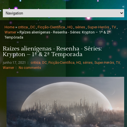
Home
»
critica
,
DC
,
Ficção-Científica
,
HQ
,
séries
,
Super-Heróis
,
TV
,
Warner
» Raízes alienígenas - Resenha - Séries: Krypton – 1ª & 2ª
Temporada
Raízes alienígenas - Resenha - Séries:
Krypton – 1ª & 2ª Temporada
junho 17, 2021
critica
,
DC
,
Ficção-Científica
,
HQ
,
séries
,
Super-Heróis
,
TV
,
Warner
No comments